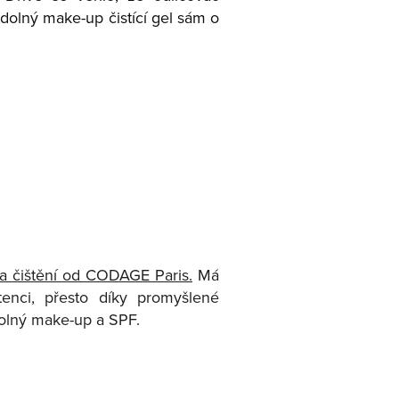
dolný make-up čistící gel sám o
 a čištění od CODAGE Paris.
Má
enci, přesto díky promyšlené
dolný make-up a SPF.