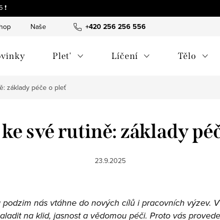
 ❗
shop
Naše tipy a příběhy
+420 256 256 556
O nás
Často kladené otázky
vinky
Plet'
Líčení
Tělo
ě: základy péče o pleť
ke své rutině: základy péč
23.9.2025
 a podzim nás vtáhne do nových cílů i pracovních výzev.
 naladit na klid, jasnost a vědomou péči. Proto vás prov