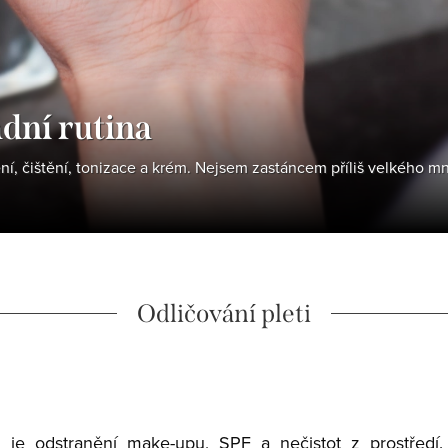
adní rutina
í, čištění, tonizace a krém. Nejsem zastáncem příliš velkého m
Odličování pleti
 je odstranění make-upu, SPF a nečistot z prostředí. 