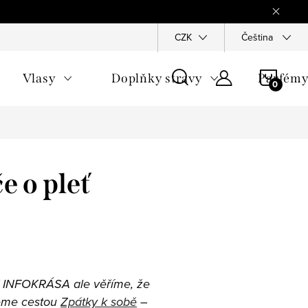
Reklamace
Ochrana osobních údajů
CZK
Všeobecné obchodn
Čeština
NÁKU
Vlasy
Doplňky stravy
Parfém
KOŠÍ
e o pleť
 V INFOKRÁSA ale věříme, že
edeme cestou
Zpátky k sobě
–