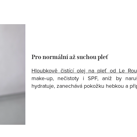
Pro normální až suchou pleť
Hloubkově čistící olej na pleť od Le Rou
make‑up, nečistoty i SPF, aniž by naruš
hydratuje, zanechává pokožku hebkou a přip