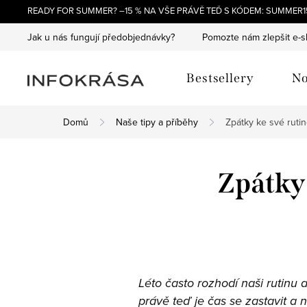
Přejít
READY FOR SUMMER? –15 % NA VŠE PRÁVĚ TEĎ S KÓDEM: SUMMER15
na
Jak u nás fungují předobjednávky?
Pomozte nám zlepšit e-
obsah
Bestsellery
No
Domů
Naše tipy a příběhy
Zpátky ke své rutin
Zpátky 
Léto často rozhodí naši rutinu
právě teď je čas se zastavit a