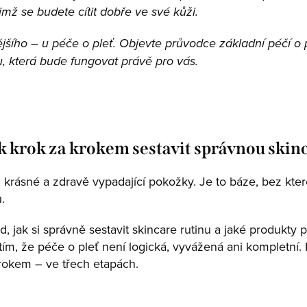
nimž se budete cítit dobře ve své kůži.
šího – u péče o pleť. Objevte průvodce základní péčí o p
nu, která bude fungovat právě pro vás.
ak krok za krokem sestavit správnou skin
 krásné a zdravě vypadající pokožky. Je to báze, bez kter
ů.
, jak si správně sestavit skincare rutinu a jaké produkty p
 tím, že péče o pleť není logická, vyvážená ani kompletní
krokem – ve třech etapách.