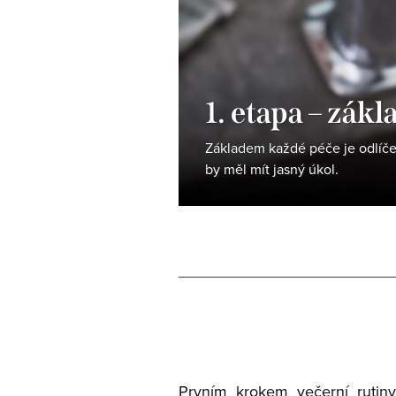
1. etapa – zákl
Základem každé péče je odlíčen
by měl mít jasný úkol.
Prvním krokem večerní rutiny