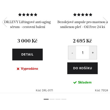
DR.LEVY Liftingové anti-aging
Bezolejové ampule pro mastnou a
sérum – cestovní balení
smíšenou pleť – Oil Free 24 ks
3 000 Kč
2 695 Kč
DETAIL
DO KOŠÍKU
Vyprodáno
Skladem
Kód:
DRL-0171
Kód:
75124