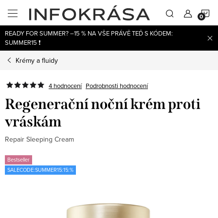
Přejít
N
na
obsah
READY FOR SUMMER? –15 % NA VŠE PRÁVĚ TEĎ S KÓDEM:
K
SUMMER15 ❗
Krémy a fluidy
4 hodnocení
Podrobnosti hodnocení
Regenerační noční krém proti
vráskám
Repair Sleeping Cream
Bestseller
SALECODE:SUMMER15:15:%