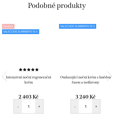
Novinka
SALECODE:SUMMER15:15:%
SALECODE:SUMMER15:15:%
Intenzivní noční regenerační
Omlazující noční krém s hnědou
krém
řasou a isoflavony
2 403 Kč
3 240 Kč