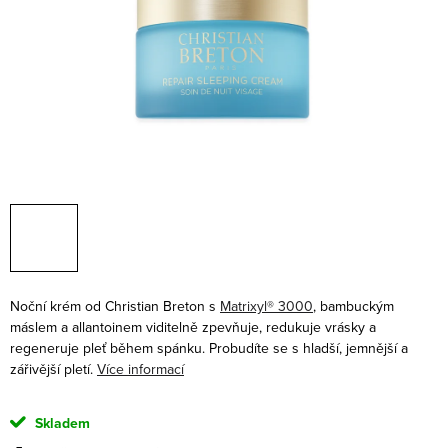
Noční krém od Christian Breton s
Matrixyl® 3000
, bambuckým
máslem a allantoinem viditelně zpevňuje, redukuje vrásky a
regeneruje pleť během spánku. Probudíte se s hladší, jemnější a
zářivější pletí.
Více informací
Skladem