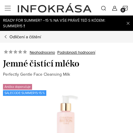
Přejít
N
na
obsah
READY FOR SUMMER? –15 % NA VŠE PRÁVĚ TEĎ S KÓDEM:
K
SUMMER15 ❗
Odlíčení a čištění
Neohodnoceno
Podrobnosti hodnocení
Jemné čistící mléko
Perfectly Gentle Face Cleansing Milk
Anička doporučuje
SALECODE:SUMMER15:15:%