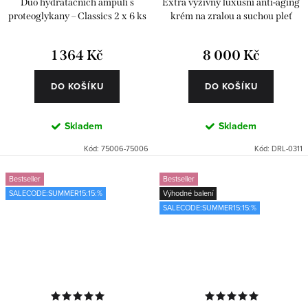
Duo hydratačních ampulí s
Extra výživný luxusní anti-aging
proteoglykany – Classics 2 x 6 ks
krém na zralou a suchou pleť
1 364 Kč
8 000 Kč
DO KOŠÍKU
DO KOŠÍKU
Skladem
Skladem
Kód:
75006-75006
Kód:
DRL-0311
Bestseller
Bestseller
SALECODE:SUMMER15:15:%
Výhodné balení
SALECODE:SUMMER15:15:%