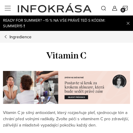
Přejít
N
na
obsah
READY FOR SUMMER? –15 % NA VŠE PRÁVĚ TEĎ S KÓDEM:
K
SUMMER15 ❗
Ingredience
Vitamin C
Vitamin C je silný antioxidant, který rozjasňuje pleť, sjednocuje tón a
chrání před volnými radikály. Zvolte péči s vitamínem C pro zdravější,
zářivější a mladistvě vypadající pokožku každý den.