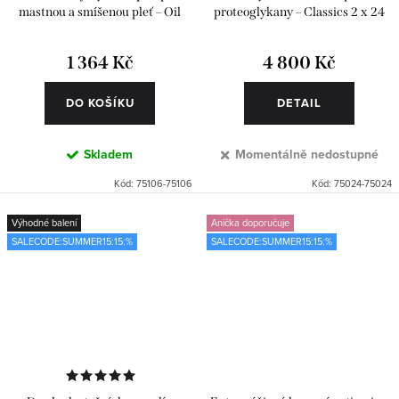
mastnou a smíšenou pleť – Oil
proteoglykany – Classics 2 x 24
Free 2 x 6 ks
ks
1 364 Kč
4 800 Kč
DO KOŠÍKU
DETAIL
Skladem
Momentálně nedostupné
Kód:
75106-75106
Kód:
75024-75024
Výhodné balení
Anička doporučuje
SALECODE:SUMMER15:15:%
SALECODE:SUMMER15:15:%