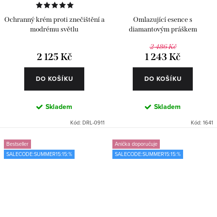
Ochranný krém proti znečištění a
Omlazující esence s
modrému světlu
diamantovým práškem
2 486 Kč
2 125 Kč
1 243 Kč
DO KOŠÍKU
DO KOŠÍKU
Skladem
Skladem
Kód:
DRL-0911
Kód:
1641
Bestseller
Anička doporučuje
SALECODE:SUMMER15:15:%
SALECODE:SUMMER15:15:%