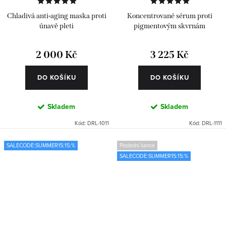
Chladivá anti-aging maska proti
Koncentrované sérum proti
únavě pleti
pigmentovým skvrnám
2 000 Kč
3 225 Kč
DO KOŠÍKU
DO KOŠÍKU
Skladem
Skladem
Kód:
DRL-1011
Kód:
DRL-1111
SALECODE:SUMMER15:15:%
Poslední šance
SALECODE:SUMMER15:15:%