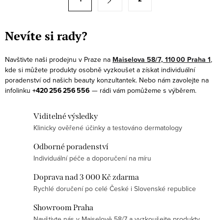
d
t
a
r
c
á
Nevíte si rady?
í
n
p
k
Navštivte naši prodejnu v Praze na
Maiselova 58/7, 110 00 Praha 1
,
r
kde si můžete produkty osobně vyzkoušet a získat individuální
o
v
poradenství od našich beauty konzultantek. Nebo nám zavolejte na
v
infolinku
+420 256 256 556
— rádi vám pomůžeme s výběrem.
k
á
y
n
Viditelné výsledky
v
í
Klinicky ověřené účinky a testováno dermatology
ý
p
Odborné poradenství
i
Individuální péče a doporučení na míru
s
Doprava nad 3 000 Kč zdarma
u
Rychlé doručení po celé České i Slovenské republice
Showroom Praha
Navštivte nás v Maiselově 58/7 a vyzkoušejte produkty