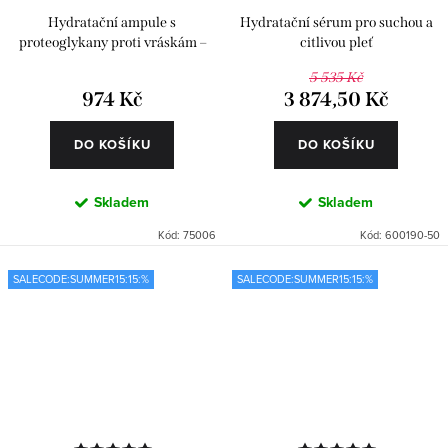
Hydratační ampule s
Hydratační sérum pro suchou a
proteoglykany proti vráskám –
citlivou pleť
Classics 6 ks
5 535 Kč
974 Kč
3 874,50 Kč
DO KOŠÍKU
DO KOŠÍKU
Skladem
Skladem
Kód:
75006
Kód:
600190-50
SALECODE:SUMMER15:15:%
SALECODE:SUMMER15:15:%