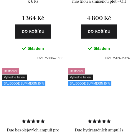
x 6 ks
mastnou a smíšenou pleť – Oil
Free 2 x 24 ks
1 364 Kč
4 800 Kč
DO KOŠÍKU
DO KOŠÍKU
Skladem
Skladem
Kód:
75006-75106
Kód:
75124-75124
Bestseller
Bestseller
Výhodné balení
Výhodné balení
SALECODE:SUMMER15:15:%
SALECODE:SUMMER15:15:%
Duo bezolejových ampulí pro
Duo hydratačních ampulí s