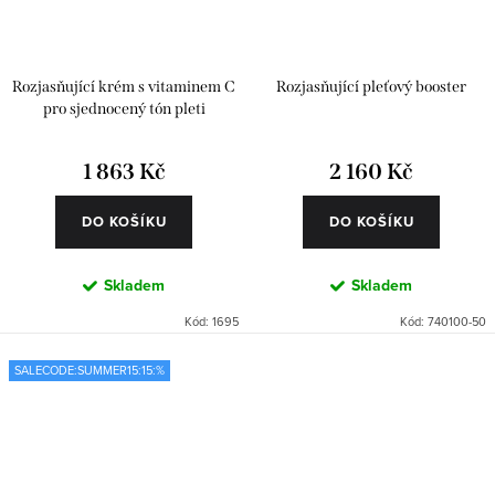
Rozjasňující krém s vitaminem C
Rozjasňující pleťový booster
pro sjednocený tón pleti
1 863 Kč
2 160 Kč
DO KOŠÍKU
DO KOŠÍKU
Skladem
Skladem
Kód:
1695
Kód:
740100-50
SALECODE:SUMMER15:15:%