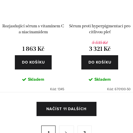
Rozjasňující sérum s vitamínem C
Sérum proti hyperpigmentaci pro
a niacinamidem
citlivou pleť
5 535 Kč
1 863 Kč
3 321 Kč
DO KOŠÍKU
DO KOŠÍKU
Skladem
Skladem
Kód:
1345
Kód:
670100-50
O
NAČÍST 11 DALŠÍCH
v
l
á
S
1
2