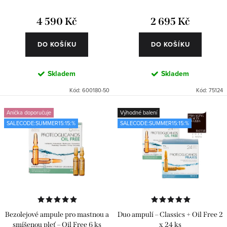
ů
t
4 590 Kč
2 695 Kč
ů
DO KOŠÍKU
DO KOŠÍKU
Skladem
Skladem
Kód:
600180-50
Kód:
75124
Anička doporučuje
Výhodné balení
SALECODE:SUMMER15:15:%
SALECODE:SUMMER15:15:%
Bezolejové ampule pro mastnou a
Duo ampulí – Classics + Oil Free 2
smíšenou pleť – Oil Free 6 ks
x 24 ks