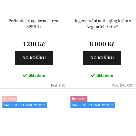
Prebiotický opalovací krém
Regenerační anti-aging krém s
SPF 50+
ArganCellActiv®
1 210 Kč
8 000 Kč
DO KOŠÍKU
DO KOŠÍKU
Skladem
Skladem
Kód:
8180
Kód:
DRL-0211
Novinka
Bestseller
SALECODE:SUMMER15:15:%
SALECODE:SUMMER15:15:%