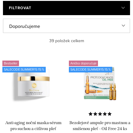
FILTROVAT
V
Ř
Doporučujeme
ý
a
Nejlevnější
39
položek celkem
p
z
i
e
Nejdražší
s
n
Bestseller
Anička doporučuje
Nejprodávanější
SALECODE:SUMMER15:15:%
SALECODE:SUMMER15:15:%
p
í
r
p
Abecedně
o
r
d
o
u
d
k
u
Anti-aging noční maska-sérum
Bezolejové ampule pro mastnou a
t
k
pro suchou a citlivou pleť
smíšenou pleť – Oil Free 24 ks