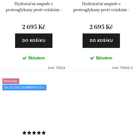
Hydratační ampule s
Hydratační ampule s
proteoglykany proti vráskám –
proteoglykany proti vráskám –
Classics 24 ks
Classics 4 x 6 ks (24 ks)
2 695 Kč
2 695 Kč
DO KOŠÍKU
DO KOŠÍKU
Skladem
Skladem
Kód:
75024
Kód:
75006-4
Bestseller
SALECODE:SUMMER15:15:%