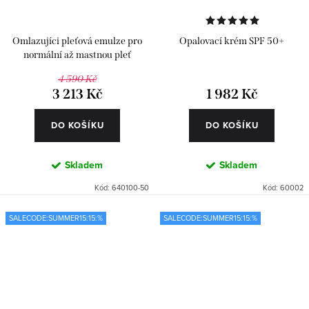
Omlazujíci pleťová emulze pro
Opalovací krém SPF 50+
normální až mastnou pleť
4 590 Kč
3 213 Kč
1 982 Kč
DO KOŠÍKU
DO KOŠÍKU
Skladem
Skladem
Kód:
640100-50
Kód:
60002
SALECODE:SUMMER15:15:%
SALECODE:SUMMER15:15:%