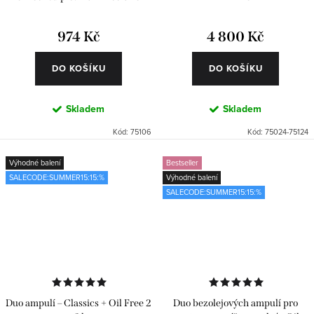
974 Kč
4 800 Kč
DO KOŠÍKU
DO KOŠÍKU
Skladem
Skladem
Kód:
75106
Kód:
75024-75124
Výhodné balení
Bestseller
SALECODE:SUMMER15:15:%
Výhodné balení
SALECODE:SUMMER15:15:%
Duo ampulí – Classics + Oil Free 2
Duo bezolejových ampulí pro