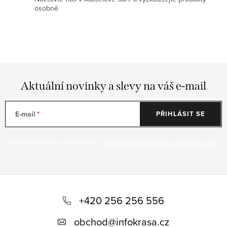
osobně
Aktuální novinky a slevy na váš e-mail
E-mail
PŘIHLÁSIT SE
Vložením e-mailu souhlasíte s
podmínkami ochrany osobních údajů
Z
á
+420 256 256 556
p
obchod
@
infokrasa.cz