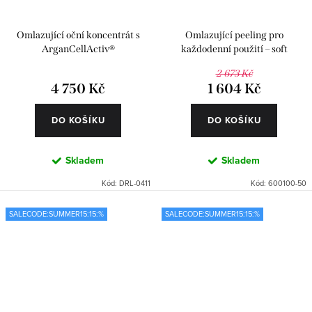
Omlazující oční koncentrát s
Omlazující peeling pro
ArganCellActiv®
každodenní použití – soft
2 673 Kč
4 750 Kč
1 604 Kč
DO KOŠÍKU
DO KOŠÍKU
Skladem
Skladem
Kód:
DRL-0411
Kód:
600100-50
SALECODE:SUMMER15:15:%
SALECODE:SUMMER15:15:%