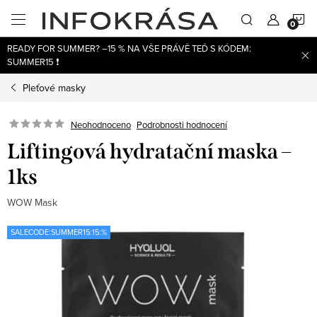
Přejít
N
na
obsah
READY FOR SUMMER? –15 % NA VŠE PRÁVĚ TEĎ S KÓDEM:
K
SUMMER15 ❗
Pleťové masky
Neohodnoceno
Podrobnosti hodnocení
Liftingová hydratační maska –
1ks
WOW Mask
SALECODE:SUMMER15:15:%