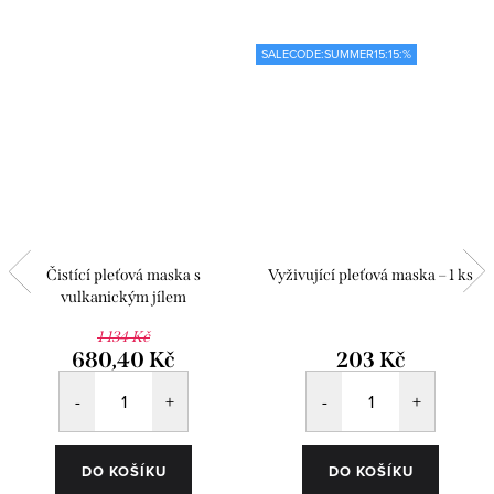
SALECODE:SUMMER15:15:%
Čistící pleťová maska s
Vyživující pleťová maska – 1 ks
vulkanickým jílem
1 134 Kč
680,40 Kč
203 Kč
DO KOŠÍKU
DO KOŠÍKU