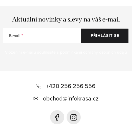
Aktuální novinky a slevy na váš e-mail
E-mail
PŘIHLÁSIT SE
Vložením e-mailu souhlasíte s
podmínkami ochrany osobních údajů
Z
á
+420 256 256 556
p
obchod
@
infokrasa.cz
a
t
í