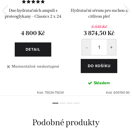
Duo hydratačních ampulí s
Hydratační sérum pro suchou a
proteoglykany – Classics 2 x 24
citlivou pleť
ks
5 535 Kč
4 800 Kč
3 874,50 Kč
DETAIL
DO KOŠÍKU
Momentálně nedostupné
Skladem
Kód:
75024-75024
Kód:
600190-50