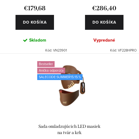
k
u
€179,68
€286,40
t
k
o
DO KOŠÍKA
DO KOŠÍKA
t
v
o
Skladom
Vypredané
v
Kód:
VN23901
Kód:
VF228HPRO
Bestseller
Anička odporúča
SALECODE:SUMMER15:15:%
Sada omladzujúcich LED masiek
na tvár a krk