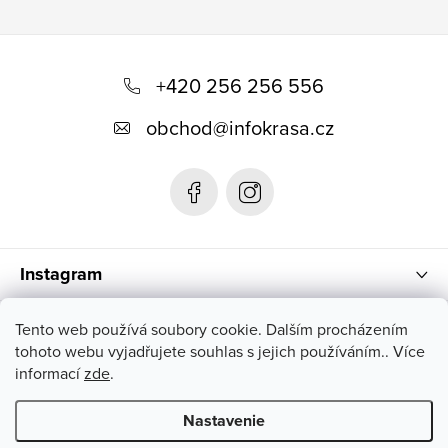
p
r
Z
v
á
+420 256 256 556
k
p
y
obchod
@
infokrasa.cz
v
ä
ý
t
p
i
i
e
s
u
Instagram
Informácie pre vás
Tento web používá soubory cookie. Dalším procházením
tohoto webu vyjadřujete souhlas s jejich používáním.. Více
informací
zde
.
Nastavenie