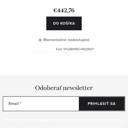
€442,76
DO KOŠÍKA
Momentálně nedostupné
Kód:
VF228HPRO-VN23901
O
v
l
á
Odoberať newsletter
d
a
Email
PRIHLÁSIŤ SA
c
i
Vložením e-mailu souhlasíte s
podmínkami ochrany osobních údajů
e