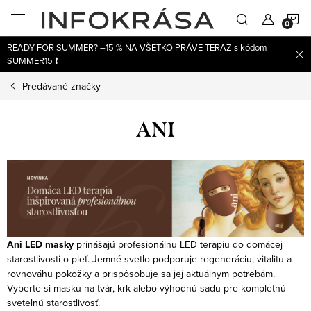
Prejsť
N
na
obsah
READY FOR SUMMER? –15 % NA VŠETKO PRÁVE TERAZ s kódom
K
SUMMER15 ❗
Predávané značky
ANI
Ani LED masky
prinášajú profesionálnu LED terapiu do domácej
starostlivosti o pleť. Jemné svetlo podporuje regeneráciu, vitalitu a
rovnováhu pokožky a prispôsobuje sa jej aktuálnym potrebám.
Vyberte si masku na tvár, krk alebo výhodnú sadu pre kompletnú
svetelnú starostlivosť.