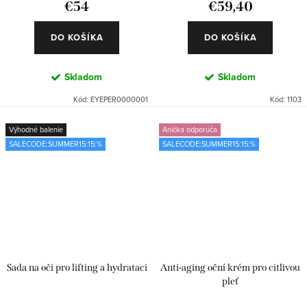
€54
€59,40
DO KOŠÍKA
DO KOŠÍKA
Skladom
Skladom
Kód:
EYEPER0000001
Kód:
1103
Výhodné balenie
Anička odporúča
SALECODE:SUMMER15:15:%
SALECODE:SUMMER15:15:%
Sada na oči pro lifting a hydrataci
Anti-aging oční krém pro citlivou
pleť