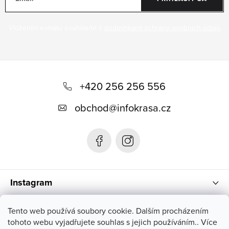
Vložením e-mailu souhlasíte s
podmínkami ochrany osobních údajů
Z
á
+420 256 256 556
p
obchod
@
infokrasa.cz
ä
t
i
e
Instagram
Informácie pre vás
Tento web používá soubory cookie. Dalším procházením
tohoto webu vyjadřujete souhlas s jejich používáním.. Více