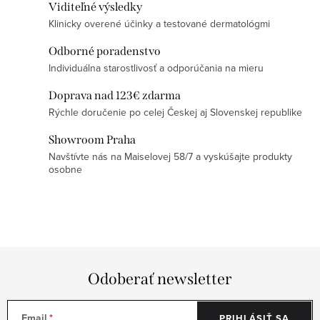
Viditeľné výsledky
p
Klinicky overené účinky a testované dermatológmi
r
v
Odborné poradenstvo
k
Individuálna starostlivosť a odporúčania na mieru
y
Doprava nad 123€ zdarma
v
Rýchle doručenie po celej Českej aj Slovenskej republike
ý
Showroom Praha
p
Navštívte nás na Maiselovej 58/7 a vyskúšajte produkty
i
osobne
s
u
Odoberať newsletter
Email
PRIHLÁSIŤ SA