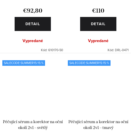
€92,80
€110
DETAIL
DETAIL
Vypredané
Vypredané
Kód:
610170-50
Kód:
DRL-0471
SALECODE:SUMMER15:15:%
SALECODE:SUMMER15:15:%
Péčující sérum a korektor na oční
Péčující sérum a korektor na oční
okolí 2v1 – světlý
okolí 2v1 – tmavý