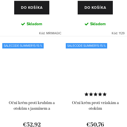
DO KOŠÍKA
DO KOŠÍKA
Skladom
Skladom
Kód:
MRIMAGIC
Kód:
1129
SALECODE:SUMMER15:15:%
SALECODE:SUMMER15:15:%
Oční krém proti kruhům a
Oční krém proti vráskám a
otokům s jasmínem a
otokům
antioxidanty
€52,92
€50,76