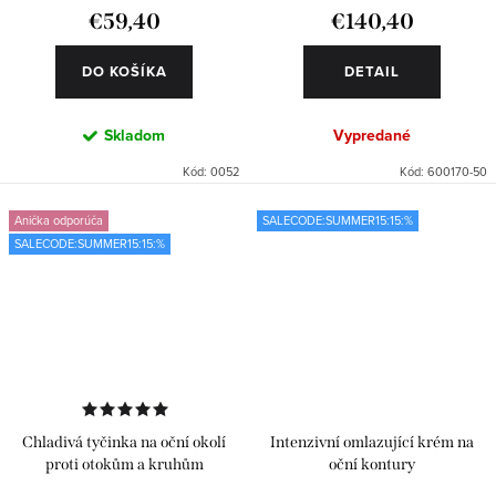
€59,40
€140,40
DO KOŠÍKA
DETAIL
Skladom
Vypredané
Kód:
0052
Kód:
600170-50
Anička odporúča
SALECODE:SUMMER15:15:%
SALECODE:SUMMER15:15:%
Chladivá tyčinka na oční okolí
Intenzivní omlazující krém na
proti otokům a kruhům
oční kontury