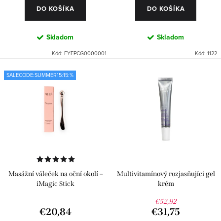
o
DO KOŠÍKA
DO KOŠÍKA
v
Skladom
Skladom
Kód:
EYEPCG0000001
Kód:
1122
SALECODE:SUMMER15:15:%
Masážní váleček na oční okolí –
Multivitamínový rozjasňujíci gel
iMagic Stick
krém
€52,92
€20,84
€31,75