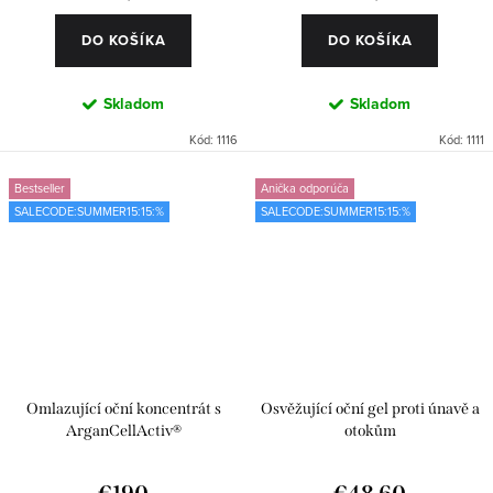
DO KOŠÍKA
DO KOŠÍKA
Skladom
Skladom
Kód:
1116
Kód:
1111
Bestseller
Anička odporúča
SALECODE:SUMMER15:15:%
SALECODE:SUMMER15:15:%
Omlazující oční koncentrát s
Osvěžující oční gel proti únavě a
ArganCellActiv®
otokům
€190
€48,60