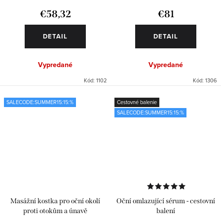
€58,32
€81
DETAIL
DETAIL
Vypredané
Vypredané
Kód:
1102
Kód:
1306
SALECODE:SUMMER15:15:%
Cestovné balenie
SALECODE:SUMMER15:15:%
Masážní kostka pro oční okolí
Oční omlazující sérum - cestovní
proti otokům a únavě
balení