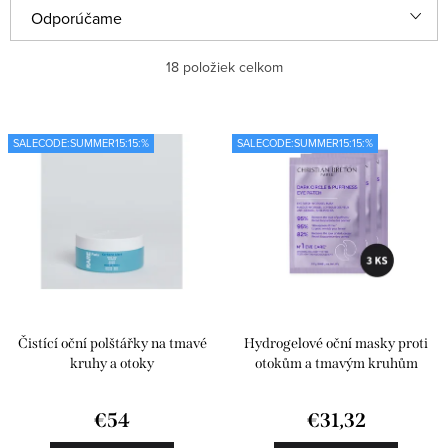
V
R
Odporúčame
ý
a
Najlacnejšie
18
položiek celkom
p
d
i
e
Najdrahšie
s
n
SALECODE:SUMMER15:15:%
SALECODE:SUMMER15:15:%
Najpredávanejšie
p
i
r
e
Abecedne
o
p
d
r
u
o
k
d
Čistící oční polštářky na tmavé
Hydrogelové oční masky proti
t
u
kruhy a otoky
otokům a tmavým kruhům
o
k
€54
€31,32
v
t