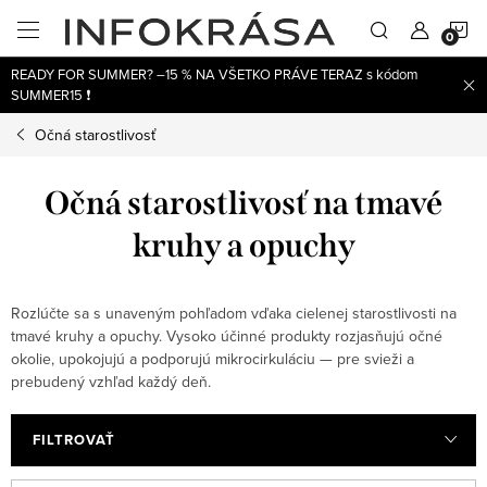
Prejsť
N
na
obsah
READY FOR SUMMER? –15 % NA VŠETKO PRÁVE TERAZ s kódom
K
SUMMER15 ❗
Očná starostlivosť
Očná starostlivosť na tmavé
kruhy a opuchy
Rozlúčte sa s unaveným pohľadom vďaka cielenej starostlivosti na
tmavé kruhy a opuchy. Vysoko účinné produkty rozjasňujú očné
okolie, upokojujú a podporujú mikrocirkuláciu — pre svieži a
prebudený vzhľad každý deň.
FILTROVAŤ