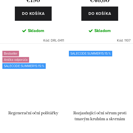
DO KOŠÍKA
DO KOŠÍKA
Skladom
Skladom
Kód:
DRL-0411
Kód:
1107
Bestseller
SALECODE:SUMMER15:15:%
Anička odporúča
SALECODE:SUMMER15:15:%
Regenerační oční polštářky
Rozjasňující oční sérum proti
tmavým kruhům a skvrnám