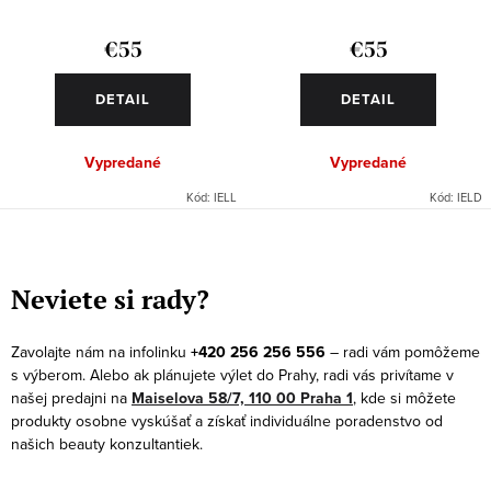
€55
€55
DETAIL
DETAIL
Vypredané
Vypredané
Kód:
IELL
Kód:
IELD
O
v
Neviete si rady?
l
á
Zavolajte nám na infolinku
+420 256 256 556
– radi vám pomôžeme
d
s výberom. Alebo ak plánujete výlet do Prahy, radi vás privítame v
a
našej predajni na
Maiselova 58/7, 110 00 Praha 1
, kde si môžete
produkty osobne vyskúšať a získať individuálne poradenstvo od
c
našich beauty konzultantiek.
i
e