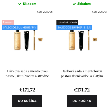
Skladom
Skladom
Kód:
208005
Kód:
205001
Novinka
Výhodné balenie
SALECODE:SUMMER15:15:%
SALECODE:SUMMER15:15:%
Dárková sada s mentolovou
Dárková sada s mentolovou
pastou, ústní vodou a středně
pastou, ústní vodou a zlatým
tvrdým kartáčkem
kartáčekem
€171,72
€171,72
DO KOŠÍKA
DO KOŠÍKA