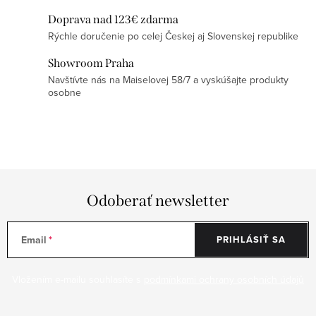
y
Doprava nad 123€ zdarma
v
Rýchle doručenie po celej Českej aj Slovenskej republike
ý
Showroom Praha
p
Navštívte nás na Maiselovej 58/7 a vyskúšajte produkty
i
osobne
s
u
Odoberať newsletter
Email
PRIHLÁSIŤ SA
Vložením e-mailu souhlasíte s
podmínkami ochrany osobních údajů