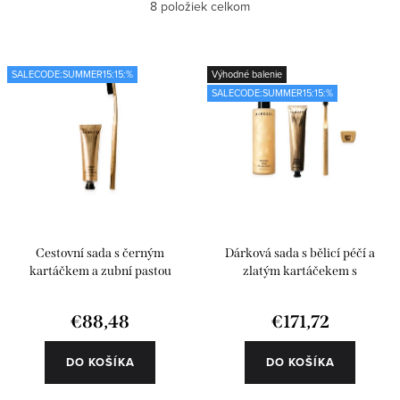
Najlacnejšie
8
položiek celkom
p
d
i
e
Najdrahšie
s
n
SALECODE:SUMMER15:15:%
Výhodné balenie
Najpredávanejšie
SALECODE:SUMMER15:15:%
p
i
r
e
Abecedne
o
p
d
r
u
o
k
d
Cestovní sada s černým
Dárková sada s bělicí péčí a
t
u
kartáčkem a zubní pastou
zlatým kartáčekem s
příslušenstvím
o
k
€88,48
€171,72
v
t
o
DO KOŠÍKA
DO KOŠÍKA
v