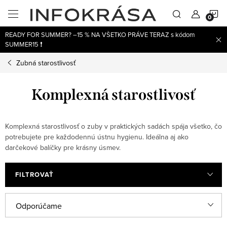
Prejsť
N
na
obsah
READY FOR SUMMER? –15 % NA VŠETKO PRÁVE TERAZ s kódom
K
SUMMER15 ❗
Zubná starostlivosť
Komplexná starostlivosť
Komplexná starostlivosť o zuby v praktických sadách spája všetko, čo
potrebujete pre každodennú ústnu hygienu. Ideálna aj ako
darčekové balíčky pre krásny úsmev.
FILTROVAŤ
V
R
Odporúčame
ý
a