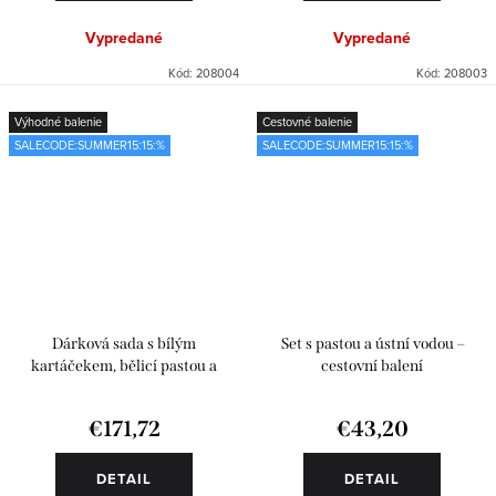
Vypredané
Vypredané
Kód:
208004
Kód:
208003
Výhodné balenie
Cestovné balenie
SALECODE:SUMMER15:15:%
SALECODE:SUMMER15:15:%
Dárková sada s bílým
Set s pastou a ústní vodou –
kartáčekem, bělicí pastou a
cestovní balení
mentolovou ústní vodou
€171,72
€43,20
DETAIL
DETAIL