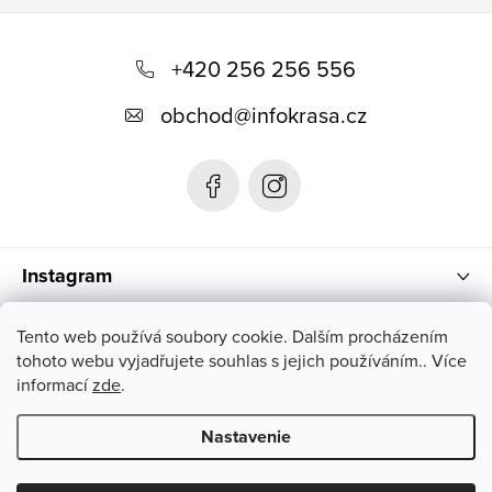
Z
á
+420 256 256 556
p
obchod
@
infokrasa.cz
ä
t
i
e
Instagram
Informácie pre vás
Tento web používá soubory cookie. Dalším procházením
tohoto webu vyjadřujete souhlas s jejich používáním.. Více
informací
zde
.
Nastavenie
Copyright 2026
INFOKRÁSA
. Všetky práva vyhradené.