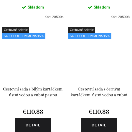
Skladom
Skladom
Kód:
205004
Kód:
205003
Cestovné balenie
Cestovné balenie
SALECODE:SUMMER15:15:%
SALECODE:SUMMER15:15:%
Cestovní sada s bílým kartáčkem,
Cestovní sada s černým
ústní vodou a zubní pastou
kartáčkem, ústní vodou a zubní
pastou
€110,88
€110,88
DETAIL
DETAIL