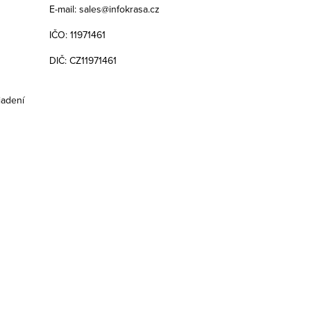
E-mail: sales@infokrasa.cz
IČO: 11971461
DIČ: CZ11971461
iadení