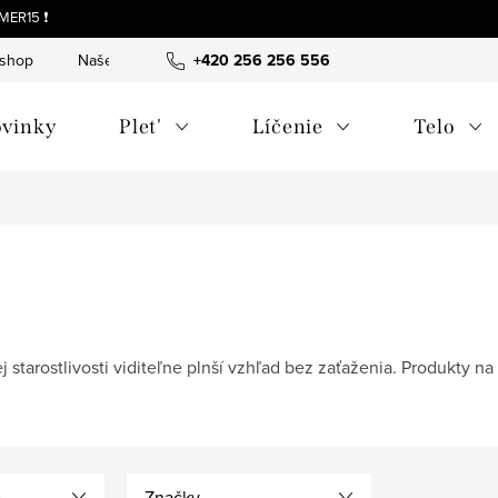
MER15 ❗
-shop
Naše tipy a príbehy
+420 256 256 556
O nás
Často kladené otázky
vinky
Plet'
Líčenie
Telo
starostlivosti viditeľne plnší vzhľad bez zaťaženia. Produkty n
e
Značky