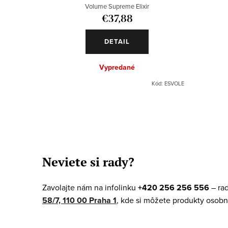
k
o
Volume Supreme Elixir
t
d
€37,88
o
u
DETAIL
v
k
Vypredané
t
Kód:
ESVOLE
o
v
O
v
Neviete si rady?
l
á
Zavolajte nám na infolinku
+420 256 256 556
– ra
d
58/7, 110 00 Praha 1
, kde si môžete produkty osobn
a