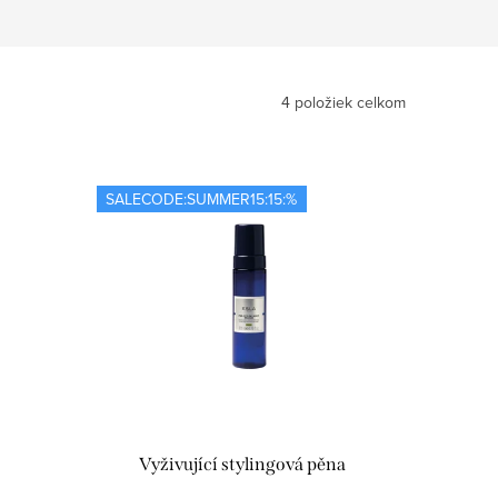
4
položiek celkom
SALECODE:SUMMER15:15:%
Vyživující stylingová pěna