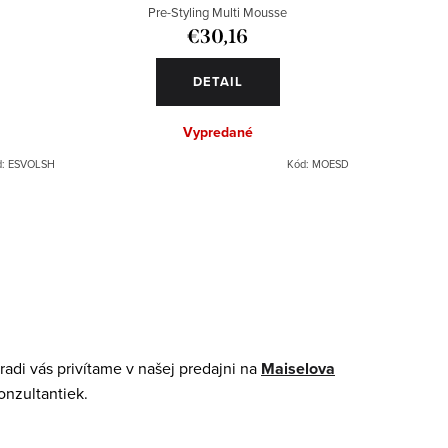
o
Pre-Styling Multi Mousse
€30,16
DETAIL
Vypredané
d:
ESVOLSH
Kód:
MOESD
adi vás privítame v našej predajni na
Maiselova
onzultantiek.