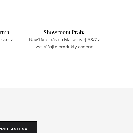
arma
Showroom Praha
skej aj
Navštívte nás na Maiselovej 58/7 a
vyskúšajte produkty osobne
PRIHLÁSIŤ SA