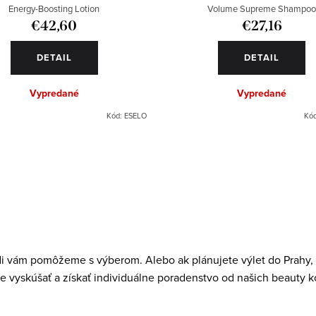
Energy-Boosting Lotion
Volume Supreme Shampo
€42,60
€27,16
DETAIL
DETAIL
Vypredané
Vypredané
Kód:
ESELO
Kó
di vám pomôžeme s výberom. Alebo ak plánujete výlet do Prahy, r
e vyskúšať a získať individuálne poradenstvo od našich beauty k