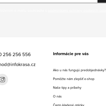
ložením e-mailu souhlasíte s
podmínkami ochrany osobních úda
Informácie pre vás
0 256 256 556
hod
@
infokrasa.cz
Ako u nás fungujú predobjednávky?
Pomôžte nám zlepšiť e-shop
Naše tipy a príbehy
O nás
Často kladené otázky