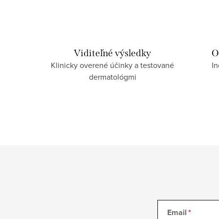
c
i
e
p
Viditeľné výsledky
O
Klinicky overené účinky a testované
In
r
dermatológmi
v
k
y
v
ý
p
i
s
u
Email