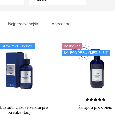
Najpredávanejšie
Abecedne
ODE:SUMMER15:15:%
Bestseller
SALECODE:SUMMER15:15:%
buzující vlasové sérum pro
Šampon pro objem
křehké vlasy