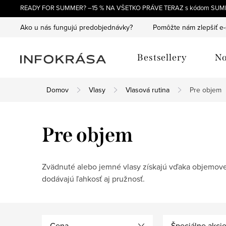
Prejsť
READY FOR SUMMER? –15 % NA VŠETKO PRÁVE TERAZ s kódom SUM
na
Ako u nás fungujú predobjednávky?
Pomôžte nám zlepšiť e
obsah
Bestsellery
No
Domov
Vlasy
Vlasová rutina
Pre objem
Pre objem
Zvädnuté alebo jemné vlasy získajú vďaka objemovej 
dodávajú ľahkosť aj pružnosť.
Cena
Špeciálne akci