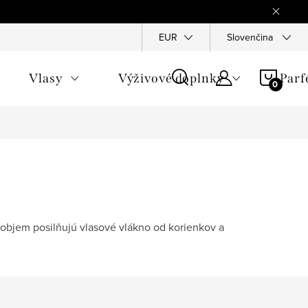
Reklamace
Ochrana osobních údajů
EUR
Slovenčina
Všeobecné obchod
NÁKU
Vlasy
Výživové doplnky
Par
KOŠÍ
a objem posilňujú vlasové vlákno od korienkov a