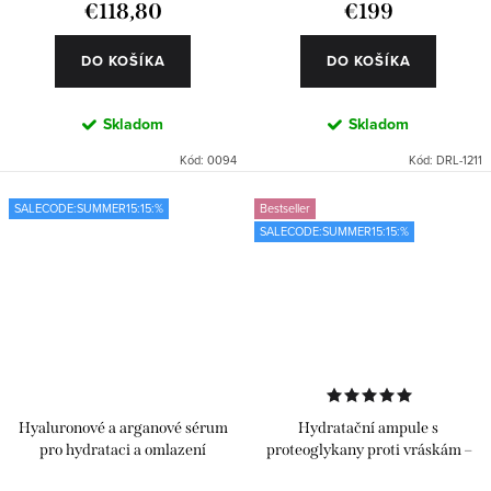
€118,80
€199
DO KOŠÍKA
DO KOŠÍKA
Skladom
Skladom
Kód:
0094
Kód:
DRL-1211
SALECODE:SUMMER15:15:%
Bestseller
SALECODE:SUMMER15:15:%
Hyaluronové a arganové sérum
Hydratační ampule s
pro hydrataci a omlazení
proteoglykany proti vráskám –
Classics 24 ks