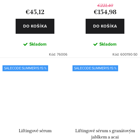
€221,40
€45,12
€154,98
DO KOŠÍKA
DO KOŠÍKA
Skladom
Skladom
Kód:
76006
Kód:
600190-50
SALECODE:SUMMER15:15:%
SALECODE:SUMMER15:15:%
Liftingové sérum
Liftingové sérum s granátovým
jablkem a acai