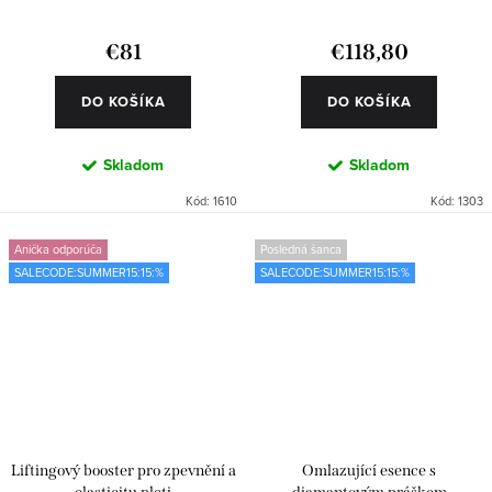
€81
€118,80
DO KOŠÍKA
DO KOŠÍKA
Skladom
Skladom
Kód:
1610
Kód:
1303
Anička odporúča
Posledná šanca
SALECODE:SUMMER15:15:%
SALECODE:SUMMER15:15:%
Liftingový booster pro zpevnění a
Omlazující esence s