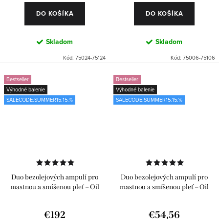
DO KOŠÍKA
DO KOŠÍKA
Skladom
Skladom
Kód:
75024-75124
Kód:
75006-75106
Bestseller
Bestseller
Výhodné balenie
Výhodné balenie
SALECODE:SUMMER15:15:%
SALECODE:SUMMER15:15:%
Duo bezolejových ampulí pro
Duo bezolejových ampulí pro
mastnou a smíšenou pleť – Oil
mastnou a smíšenou pleť – Oil
Free 2 x 24 ks
Free 2 x 6 ks
€192
€54,56