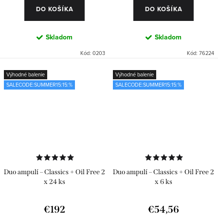
DO KOŠÍKA
DO KOŠÍKA
Skladom
Skladom
Kód:
0203
Kód:
76224
Výhodné balenie
Výhodné balenie
SALECODE:SUMMER15:15:%
SALECODE:SUMMER15:15:%
Duo ampulí – Classics + Oil Free 2
Duo ampulí – Classics + Oil Free 2
x 24 ks
x 6 ks
€192
€54,56