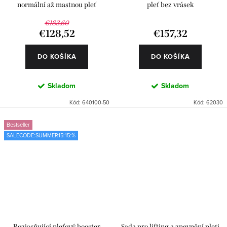
normální až mastnou pleť
pleť bez vrásek
€183,60
€128,52
€157,32
DO KOŠÍKA
DO KOŠÍKA
Skladom
Skladom
Kód:
640100-50
Kód:
62030
Bestseller
SALECODE:SUMMER15:15:%
Rozjasňující pleťový booster
Sada pro lifting a zpevnění pleti