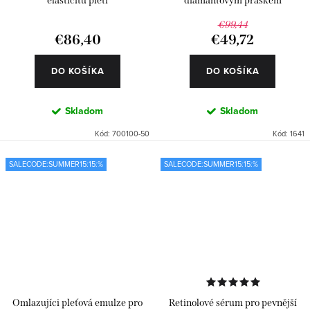
elasticitu pleti
diamantovým práškem
€99,44
€86,40
€49,72
DO KOŠÍKA
DO KOŠÍKA
Skladom
Skladom
Kód:
700100-50
Kód:
1641
SALECODE:SUMMER15:15:%
SALECODE:SUMMER15:15:%
Omlazujíci pleťová emulze pro
Retinolové sérum pro pevnější