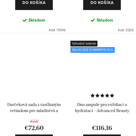
DO KOŠÍKA
DO KOŠÍKA
Skladom
Skladom
Kód:
75106
Kód:
0202
Výhodné balenie
SALECODE:SUMMER15:15:%
Darčeková sada s rastlinným
Duo ampule pro exfoliaci a
retinolom pre mladistvú a
hydrataci – Advanced Beauty
pevnejšiu pleť
Pack 24 ks
€121
€72,60
€116,16