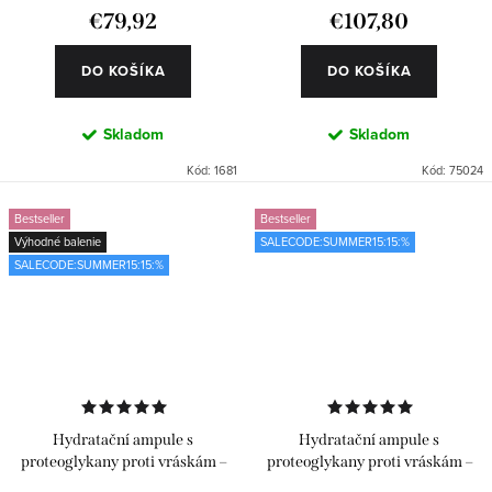
€79,92
€107,80
DO KOŠÍKA
DO KOŠÍKA
Skladom
Skladom
Kód:
1681
Kód:
75024
Bestseller
Bestseller
Výhodné balenie
SALECODE:SUMMER15:15:%
SALECODE:SUMMER15:15:%
Hydratační ampule s
Hydratační ampule s
proteoglykany proti vráskám –
proteoglykany proti vráskám –
Classics 4 x 6 ks
Classics 6 ks