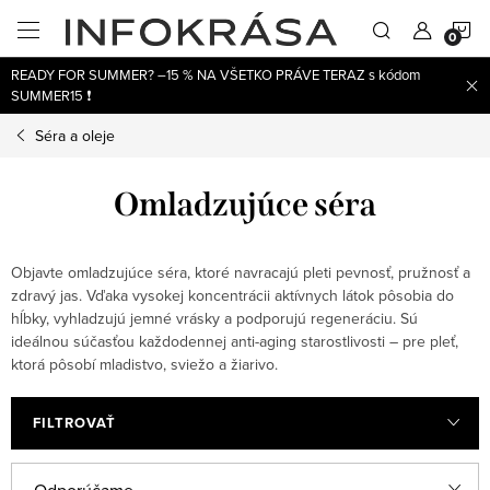
Prejsť
N
na
obsah
READY FOR SUMMER? –15 % NA VŠETKO PRÁVE TERAZ s kódom
K
SUMMER15 ❗
Séra a oleje
Omladzujúce séra
Objavte omladzujúce séra, ktoré navracajú pleti pevnosť, pružnosť a
zdravý jas. Vďaka vysokej koncentrácii aktívnych látok pôsobia do
hĺbky, vyhladzujú jemné vrásky a podporujú regeneráciu. Sú
ideálnou súčasťou každodennej anti-aging starostlivosti – pre pleť,
ktorá pôsobí mladistvo, sviežo a žiarivo.
FILTROVAŤ
V
R
Odporúčame