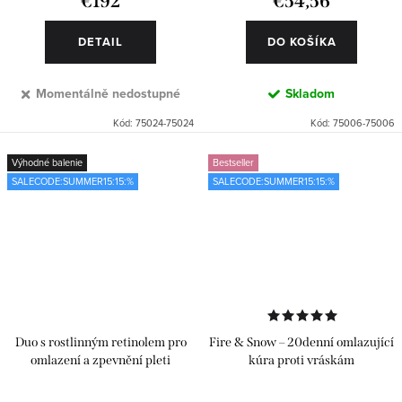
€192
€54,56
DETAIL
DO KOŠÍKA
Momentálně nedostupné
Skladom
Kód:
75024-75024
Kód:
75006-75006
Výhodné balenie
Bestseller
SALECODE:SUMMER15:15:%
SALECODE:SUMMER15:15:%
Duo s rostlinným retinolem pro
Fire & Snow – 20denní omlazující
omlazení a zpevnění pleti
kúra proti vráskám