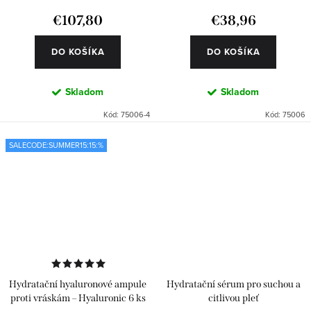
€107,80
€38,96
DO KOŠÍKA
DO KOŠÍKA
Skladom
Skladom
Kód:
75006-4
Kód:
75006
SALECODE:SUMMER15:15:%
Hydratační hyaluronové ampule
Hydratační sérum pro suchou a
proti vráskám – Hyaluronic 6 ks
citlivou pleť