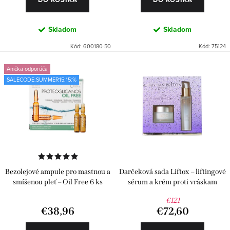
o
v
Skladom
Skladom
Kód:
600180-50
Kód:
75124
Anička odporúča
SALECODE:SUMMER15:15:%
Bezolejové ampule pro mastnou a
Darčeková sada Liftox – liftingové
smíšenou pleť – Oil Free 6 ks
sérum a krém proti vráskam
€121
€38,96
€72,60