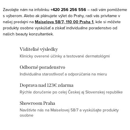
i
n
e
k
Zavolajte nám na infolinku
+420 256 256 556
– radi vám pomôžeme
p
s výberom. Alebo ak plánujete výlet do Prahy, radi vás privítame v
o
r
našej predajni na
Maiselova 58/7, 110 00 Praha 1
, kde si môžete
v
produkty osobne vyskúšať a získať individuálne poradenstvo od
v
a
našich beauty konzultantiek.
k
n
y
i
Viditeľné výsledky
v
e
Klinicky overené účinky a testované dermatológmi
ý
p
Odborné poradenstvo
Individuálna starostlivosť a odporúčania na mieru
i
s
Doprava nad 123€ zdarma
u
Rýchle doručenie po celej Českej aj Slovenskej republike
Showroom Praha
Navštívte nás na Maiselovej 58/7 a vyskúšajte produkty
osobne