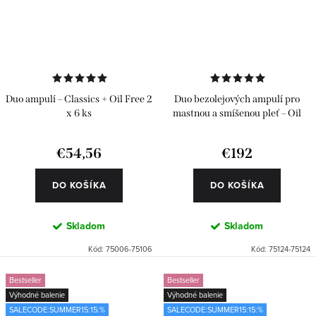
Duo ampulí – Classics + Oil Free 2
Duo bezolejových ampulí pro
x 6 ks
mastnou a smíšenou pleť – Oil
Free 2 x 24 ks
€54,56
€192
DO KOŠÍKA
DO KOŠÍKA
Skladom
Skladom
Kód:
75006-75106
Kód:
75124-75124
Bestseller
Bestseller
Výhodné balenie
Výhodné balenie
SALECODE:SUMMER15:15:%
SALECODE:SUMMER15:15:%