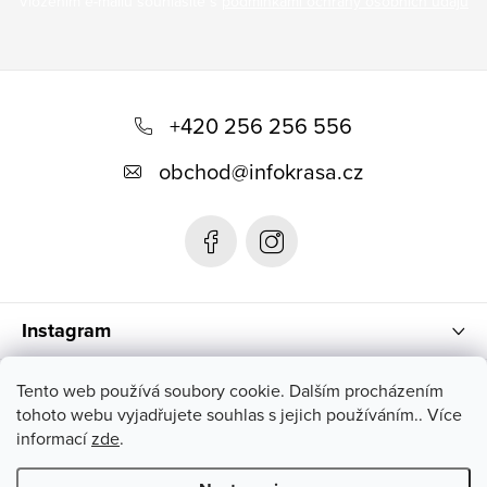
Vložením e-mailu souhlasíte s
podmínkami ochrany osobních údajů
Z
á
+420 256 256 556
p
obchod
@
infokrasa.cz
ä
t
i
e
Instagram
Informácie pre vás
Tento web používá soubory cookie. Dalším procházením
tohoto webu vyjadřujete souhlas s jejich používáním.. Více
informací
zde
.