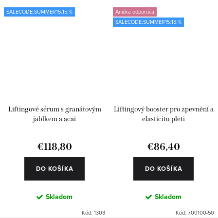
SALECODE:SUMMER15:15:%
Anička odporúča
SALECODE:SUMMER15:15:%
Liftingové sérum s granátovým
Liftingový booster pro zpevnění a
jablkem a acai
elasticitu pleti
€118,80
€86,40
DO KOŠÍKA
DO KOŠÍKA
Skladom
Skladom
Kód:
1303
Kód:
700100-50