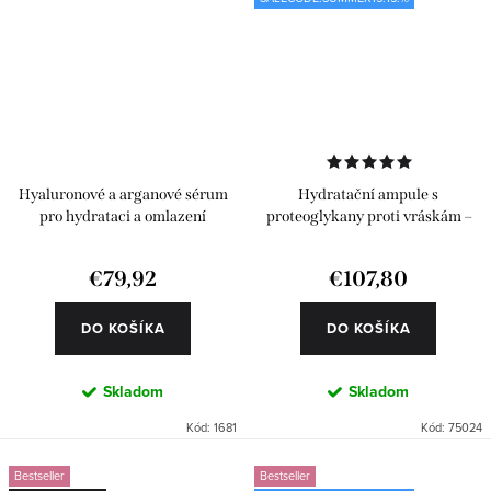
Hyaluronové a arganové sérum
Hydratační ampule s
pro hydrataci a omlazení
proteoglykany proti vráskám –
Classics 24 ks
€79,92
€107,80
DO KOŠÍKA
DO KOŠÍKA
Skladom
Skladom
Kód:
1681
Kód:
75024
Bestseller
Bestseller