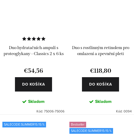
Duo hydratačních ampulí s
Duo s rostlinným retinolem pro
proteoglykany – Classics 2 x 6 ks
omlazení a zpevnění pleti
€54,56
€118,80
DO KOŠÍKA
DO KOŠÍKA
Skladom
Skladom
Kód:
75006-75006
Kód:
0094
SALECODE:SUMMER15:15:%
Bestseller
SALECODE:SUMMER15:15:%