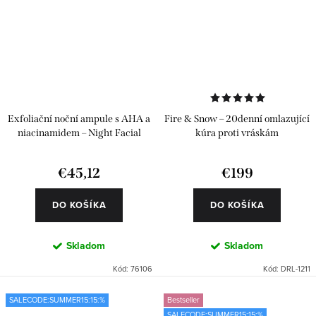
Exfoliační noční ampule s AHA a
Fire & Snow – 20denní omlazující
niacinamidem – Night Facial
kúra proti vráskám
Renewal 6 ks
€45,12
€199
DO KOŠÍKA
DO KOŠÍKA
Skladom
Skladom
Kód:
76106
Kód:
DRL-1211
SALECODE:SUMMER15:15:%
Bestseller
SALECODE:SUMMER15:15:%