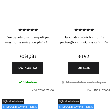
Duo bezolejových ampulí pro
Duo hydratačních ampulí s
mastnou a smíšenou pleť – Oil
proteoglykany – Classics 2 x 24
Free 2 x 6 ks
ks
€54,56
€192
DO KOŠÍKA
DETAIL
Skladom
Momentálně nedostupné
Kód:
75106-75106
Kód:
75024-75024
Výhodné balenie
Výhodné balenie
SALECODE:SUMMER15:15:%
SALECODE:SUMMER15:15:%