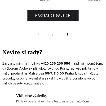
O
NAČÍTAŤ 28 ĎALŠÍCH
v
l
á
S
1
3
d
t
a
r
c
á
Nevíte si rady?
i
n
e
k
Zavolajte nám na infolinku
+420 256 256 556
– radi vám pomôžeme
p
s výberom. Alebo ak plánujete výlet do Prahy, radi vás privítame v
o
r
našej predajni na
Maiselova 58/7, 110 00 Praha 1
, kde si môžete
v
produkty osobne vyskúšať a získať individuálne poradenstvo od
v
a
našich beauty konzultantiek.
k
n
y
i
Viditeľné výsledky
v
e
Klinicky overené účinky a testované dermatológmi
ý