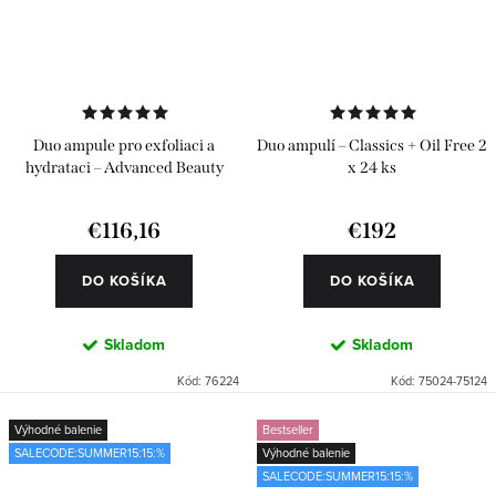
Duo ampule pro exfoliaci a
Duo ampulí – Classics + Oil Free 2
hydrataci – Advanced Beauty
x 24 ks
Pack 24 ks
€116,16
€192
DO KOŠÍKA
DO KOŠÍKA
Skladom
Skladom
Kód:
76224
Kód:
75024-75124
Výhodné balenie
Bestseller
SALECODE:SUMMER15:15:%
Výhodné balenie
SALECODE:SUMMER15:15:%