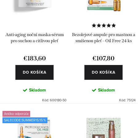
o
p
d
r
u
o
k
d
Anti-aging noční maska-sérum
Bezolejové ampule pro mastnou a
t
u
pro suchou a citlivou pleť
smíšenou pleť – Oil Free 24 ks
o
k
€183,60
€107,80
v
t
o
DO KOŠÍKA
DO KOŠÍKA
v
Skladom
Skladom
Kód:
600180-50
Kód:
75124
Anička odporúča
SALECODE:SUMMER15:15:%