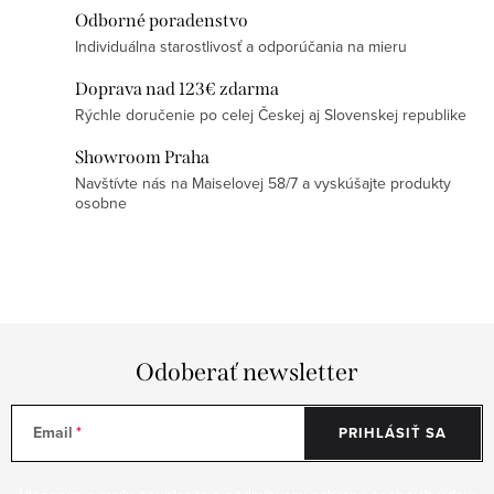
p
Odborné poradenstvo
Individuálna starostlivosť a odporúčania na mieru
i
s
Doprava nad 123€ zdarma
u
Rýchle doručenie po celej Českej aj Slovenskej republike
Showroom Praha
Navštívte nás na Maiselovej 58/7 a vyskúšajte produkty
osobne
Odoberať newsletter
Email
PRIHLÁSIŤ SA