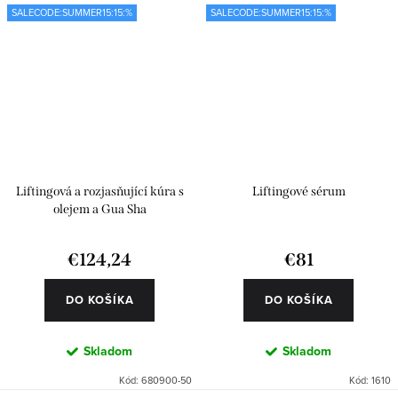
SALECODE:SUMMER15:15:%
SALECODE:SUMMER15:15:%
Liftingová a rozjasňující kúra s
Liftingové sérum
olejem a Gua Sha
€124,24
€81
DO KOŠÍKA
DO KOŠÍKA
Skladom
Skladom
Kód:
680900-50
Kód:
1610