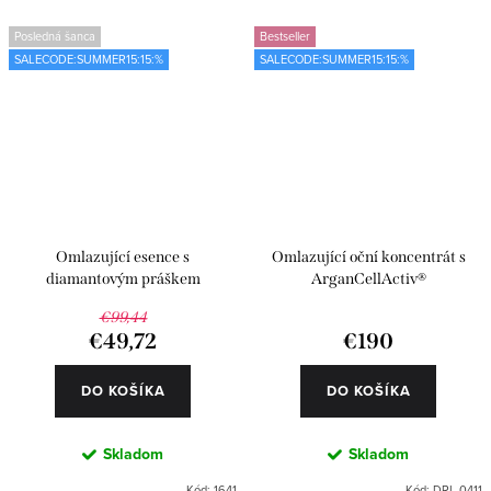
Posledná šanca
Bestseller
SALECODE:SUMMER15:15:%
SALECODE:SUMMER15:15:%
Omlazující esence s
Omlazující oční koncentrát s
diamantovým práškem
ArganCellActiv®
€99,44
€49,72
€190
DO KOŠÍKA
DO KOŠÍKA
Skladom
Skladom
Kód:
1641
Kód:
DRL-0411