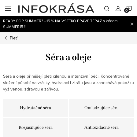
Prejsť
N
na
obsah
READY FOR SUMMER? –15 % NA VŠETKO PRÁVE TERAZ s kódom
K
SUMMER15 ❗
Plet'
Séra a oleje
Séra a oleje přinášejí pleti cílenou a intenzivní péči. Koncentrované
složení působí na vrásky, hydrataci i ztrátu jasu a zanechává pokožku
vyživenou, zdravou a zářivou.
Hydratačné séra
Omladzujúce séra
Rozjasňujúce séra
Antioxidačné séra