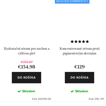
SALECODE:SUMMER15:15:%
Hydratační sérum pro suchou a
Koncentrované sérum proti
citlivou pleť
pigmentovým skvrnám
€221,40
€154,98
€129
DO KOŠÍKA
DO KOŠÍKA
Skladom
Skladom
Kód:
600190-50
Kód:
DRL-1111