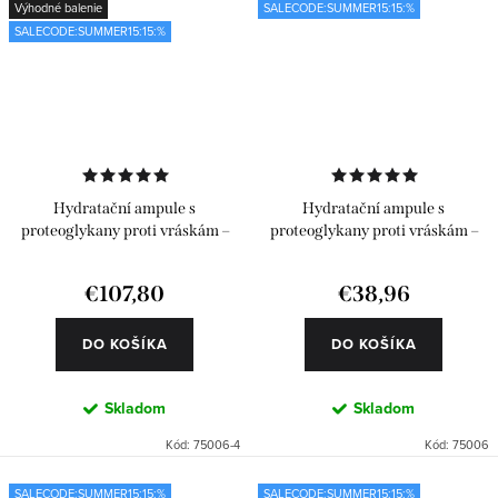
Výhodné balenie
SALECODE:SUMMER15:15:%
SALECODE:SUMMER15:15:%
Hydratační ampule s
Hydratační ampule s
proteoglykany proti vráskám –
proteoglykany proti vráskám –
Classics 4 x 6 ks
Classics 6 ks
€107,80
€38,96
DO KOŠÍKA
DO KOŠÍKA
Skladom
Skladom
Kód:
75006-4
Kód:
75006
SALECODE:SUMMER15:15:%
SALECODE:SUMMER15:15:%