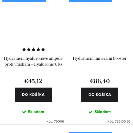
Hydratační hyaluronové ampule
Hydratační minerální booster
proti vráskám – Hyaluronic 6 ks
€45,12
€86,40
DO KOŠÍKA
DO KOŠÍKA
Skladom
Skladom
Kód:
76006
Kód:
730100-50