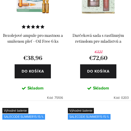
Bezolejové ampule pro mastnou a
Darčeková sada s rastlinným
smíšenou pleť – Oil Free 6 ks
retinolom pre mladistvú a
pevnejšiu pleť
€121
€38,96
€72,60
DO KOŠÍKA
DO KOŠÍKA
Skladom
Skladom
Kód:
75106
Kód:
0203
Výhodné balenie
Výhodné balenie
SALECODE:SUMMER15:15:%
SALECODE:SUMMER15:15:%