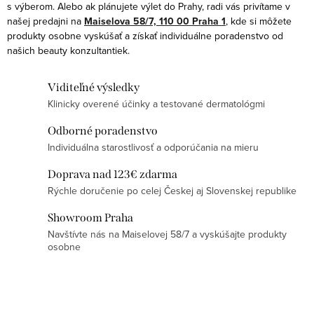
p
s výberom. Alebo ak plánujete výlet do Prahy, radi vás privítame v
o
r
našej predajni na
Maiselova 58/7, 110 00 Praha 1
, kde si môžete
v
produkty osobne vyskúšať a získať individuálne poradenstvo od
v
a
našich beauty konzultantiek.
k
n
y
i
Viditeľné výsledky
v
e
Klinicky overené účinky a testované dermatológmi
ý
p
Odborné poradenstvo
Individuálna starostlivosť a odporúčania na mieru
i
s
Doprava nad 123€ zdarma
u
Rýchle doručenie po celej Českej aj Slovenskej republike
Showroom Praha
Navštívte nás na Maiselovej 58/7 a vyskúšajte produkty
osobne