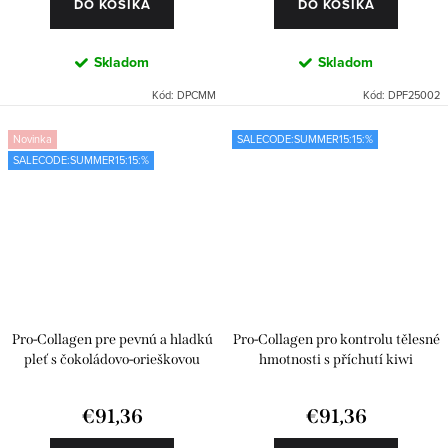
DO KOŠÍKA
DO KOŠÍKA
Skladom
Skladom
Kód:
DPCMM
Kód:
DPF25002
Novinka
SALECODE:SUMMER15:15:%
SALECODE:SUMMER15:15:%
Pro-Collagen pre pevnú a hladkú
Pro-Collagen pro kontrolu tělesné
pleť s čokoládovo-orieškovou
hmotnosti s příchutí kiwi
príchuťou
€91,36
€91,36