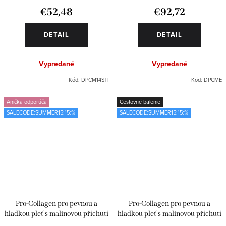
€52,48
€92,72
DETAIL
DETAIL
Vypredané
Vypredané
Kód:
DPCM14STI
Kód:
DPCME
Anička odporúča
Cestovné balenie
SALECODE:SUMMER15:15:%
SALECODE:SUMMER15:15:%
Pro-Collagen pro pevnou a
Pro-Collagen pro pevnou a
hladkou pleť s malinovou příchutí
hladkou pleť s malinovou příchutí
– 14 sáčků