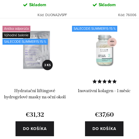
Skladom
Skladom
Kód:
DUONA2V5PF
Kód:
76006
Anička odporúča
SALECODE:SUMMER15:15:%
Výhodné balenie
SALECODE:SUMMER15:15:%
Hydratační liftingové
Inovativní kolagen – 1 měsíc
hydrogelové masky na oční okolí
€31,32
€37,60
DO KOŠÍKA
DO KOŠÍKA