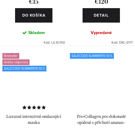
€15
€120
DO KOŠÍKA
DETAIL
Skladom
Vypredané
Kód:
LILSC100
Kód:
DRL-0171
Bestseller
SALECODE:SUMMER15:15:%
Anička odporúča
SALECODE:SUMMER15:15:%
Luxusní intenzivní omlazující
Pro-Collagen pro dokonalé
maska
opálení s příchutí ananas–
maracuja