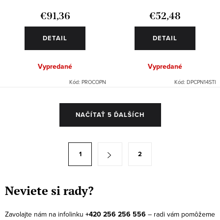
€91,36
€52,48
DETAIL
DETAIL
Vypredané
Vypredané
Kód:
PROCOPN
Kód:
DPCPN14STI
O
NAČÍTAŤ 5 ĎALŠÍCH
v
l
á
S
1
2
d
t
a
r
c
á
Neviete si rady?
i
n
e
k
Zavolajte nám na infolinku
+420 256 256 556
– radi vám pomôžeme