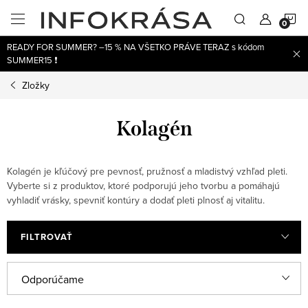
Prejsť
N
na
obsah
READY FOR SUMMER? –15 % NA VŠETKO PRÁVE TERAZ s kódom
K
SUMMER15 ❗
Zložky
Kolagén
Kolagén je kľúčový pre pevnosť, pružnosť a mladistvý vzhľad pleti.
Vyberte si z produktov, ktoré podporujú jeho tvorbu a pomáhajú
vyhladiť vrásky, spevniť kontúry a dodať pleti plnosť aj vitalitu.
FILTROVAŤ
V
R
Odporúčame
ý
a