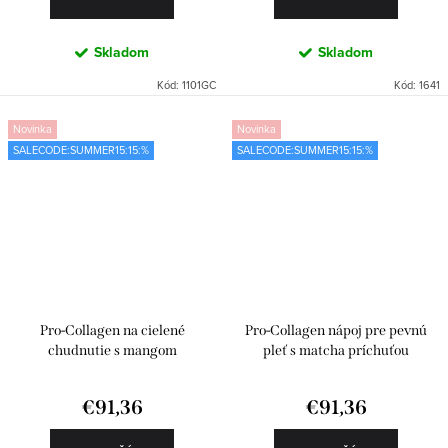
Skladom
Skladom
Kód:
1101GC
Kód:
1641
Novinka
Novinka
SALECODE:SUMMER15:15:%
SALECODE:SUMMER15:15:%
Pro-Collagen na cielené
Pro-Collagen nápoj pre pevnú
chudnutie s mangom
pleť s matcha príchuťou
€91,36
€91,36