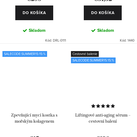
DO KOŠÍKA
DO KOŠÍKA
Skladom
Skladom
Kód:
DRL-0111
Kód:
1440
SALECODE:SUMMER15:15:%
Cestovné balenie
SALECODE:SUMMER15:15:%
Zpevňující mycí kostka s
Liftingové anti-aging sérum –
mořským kolagenem
cestovní balení