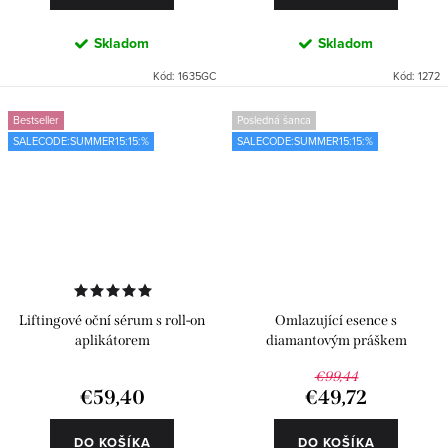
Skladom
Skladom
Kód:
1635GC
Kód:
1272
Bestseller
Posledná šanca
SALECODE:SUMMER15:15:%
SALECODE:SUMMER15:15:%
Liftingové oční sérum s roll-on
Omlazující esence s
aplikátorem
diamantovým práškem
€99,44
€59,40
€49,72
DO KOŠÍKA
DO KOŠÍKA