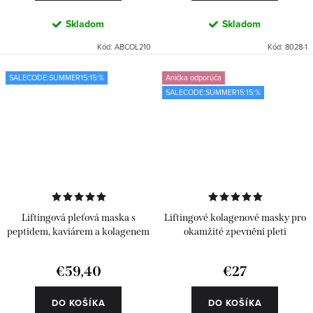
Skladom
Skladom
Kód:
ABCOL210
Kód:
8028-1
SALECODE:SUMMER15:15:%
Anička odporúča
SALECODE:SUMMER15:15:%
Liftingová pleťová maska s
Liftingové kolagenové masky pro
peptidem, kaviárem a kolagenem
okamžité zpevnění pleti
€59,40
€27
DO KOŠÍKA
DO KOŠÍKA