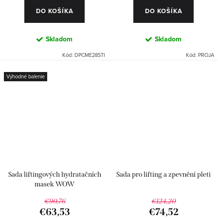
DO KOŠÍKA
DO KOŠÍKA
Skladom
Skladom
Kód:
DPCME28STI
Kód:
PROJA
Výhodné balenie
Sada liftingových hydratačních
Sada pro lifting a zpevnění pleti
masek WOW
€90,76
€124,20
€63,53
€74,52