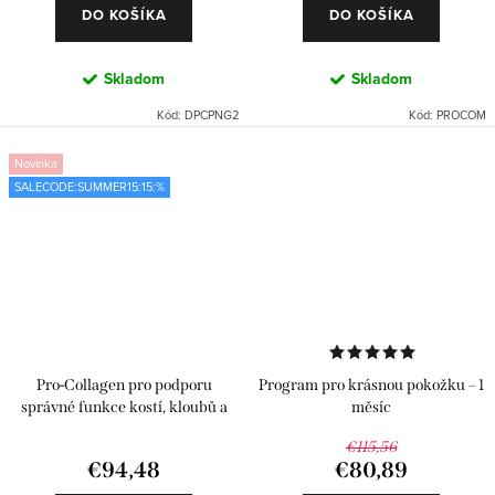
DO KOŠÍKA
DO KOŠÍKA
Skladom
Skladom
Kód:
DPCPNG2
Kód:
PROCOM
Novinka
SALECODE:SUMMER15:15:%
Pro-Collagen pro podporu
Program pro krásnou pokožku – 1
správné funkce kostí, kloubů a
měsíc
svalů s černým rybízem – 28
€115,56
sáčků
€94,48
€80,89