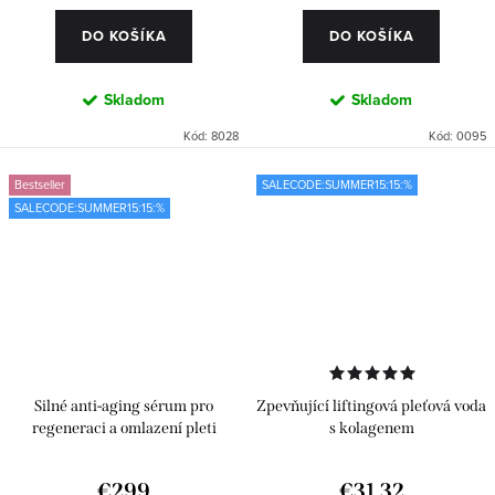
DO KOŠÍKA
DO KOŠÍKA
Skladom
Skladom
Kód:
8028
Kód:
0095
Bestseller
SALECODE:SUMMER15:15:%
SALECODE:SUMMER15:15:%
Silné anti-aging sérum pro
Zpevňující liftingová pleťová voda
regeneraci a omlazení pleti
s kolagenem
€299
€31,32