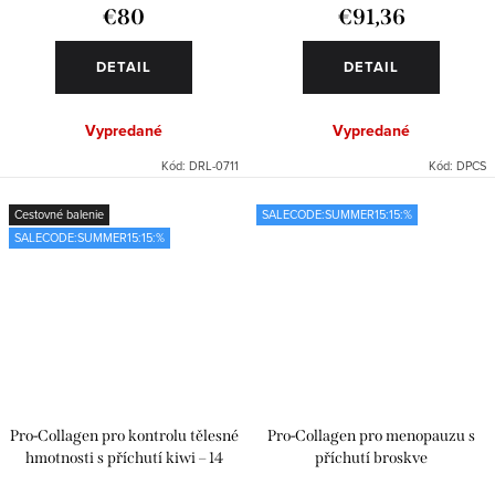
€80
€91,36
DETAIL
DETAIL
Vypredané
Vypredané
Kód:
DRL-0711
Kód:
DPCS
Cestovné balenie
SALECODE:SUMMER15:15:%
SALECODE:SUMMER15:15:%
Pro-Collagen pro kontrolu tělesné
Pro-Collagen pro menopauzu s
hmotnosti s příchutí kiwi – 14
příchutí broskve
sáčků