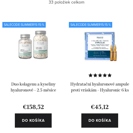
Najlacnejšie
33
položiek celkom
p
d
i
e
Najdrahšie
s
n
SALECODE:SUMMER15:15:%
SALECODE:SUMMER15:15:%
Najpredávanejšie
p
i
r
e
Abecedne
o
p
d
r
u
o
k
d
Duo kolagenu a kyseliny
Hydratační hyaluronové ampule
t
u
hyaluronové – 2.5 měsíce
proti vráskám – Hyaluronic 6 ks
o
k
€158,52
€45,12
v
t
o
DO KOŠÍKA
DO KOŠÍKA
v