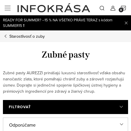
Prejsť
N
na
obsah
READY FOR SUMMER? –15 % NA VŠETKO PRÁVE TERAZ s kódom
K
SUMMER15 ❗
Starostlivosť o zuby
Zubné pasty
Zubné pasty AUREZZI prinášajú luxusnú starostlivosť vďaka obsahu
nanočastíc zlata, ktoré pomáhajú chrániť zuby a zároveň rozjasňujú
úsmev. Doprajte si jedinečné spojenie špičkovej ústnej hygieny a
prémiových ingrediencií pre zdravý a žiarivý chrup.
FILTROVAŤ
V
R
Odporúčame