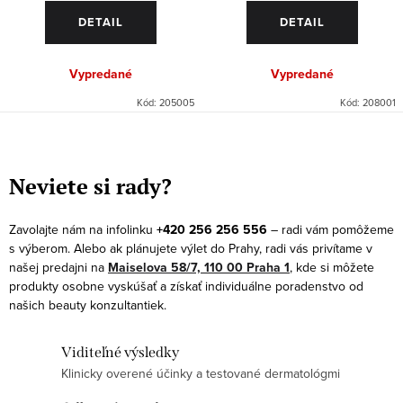
DETAIL
DETAIL
Vypredané
Vypredané
Kód:
205005
Kód:
208001
O
v
Neviete si rady?
l
á
Zavolajte nám na infolinku
+420 256 256 556
– radi vám pomôžeme
d
s výberom. Alebo ak plánujete výlet do Prahy, radi vás privítame v
a
našej predajni na
Maiselova 58/7, 110 00 Praha 1
, kde si môžete
produkty osobne vyskúšať a získať individuálne poradenstvo od
c
našich beauty konzultantiek.
i
e
Viditeľné výsledky
p
Klinicky overené účinky a testované dermatológmi
r