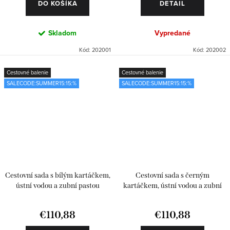
DO KOŠÍKA
DETAIL
Skladom
Vypredané
Kód:
202001
Kód:
202002
Cestovné balenie
Cestovné balenie
SALECODE:SUMMER15:15:%
SALECODE:SUMMER15:15:%
Cestovní sada s bílým kartáčkem,
Cestovní sada s černým
ústní vodou a zubní pastou
kartáčkem, ústní vodou a zubní
pastou
€110,88
€110,88