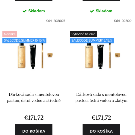
v
Skladom
Skladom
Kód:
208005
Kód:
205001
Novinka
Výhodné balenie
SALECODE:SUMMER15:15:%
SALECODE:SUMMER15:15:%
Dárková sada s mentolovou
Dárková sada s mentolovou
pastou, ústní vodou a středně
pastou, ústní vodou a zlatým
tvrdým kartáčkem
kartáčekem
€171,72
€171,72
DO KOŠÍKA
DO KOŠÍKA