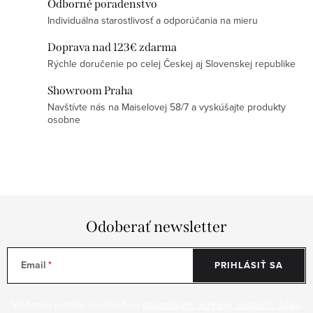
v
Odborné poradenstvo
k
Individuálna starostlivosť a odporúčania na mieru
y
Doprava nad 123€ zdarma
v
Rýchle doručenie po celej Českej aj Slovenskej republike
ý
Showroom Praha
p
Navštívte nás na Maiselovej 58/7 a vyskúšajte produkty
i
osobne
s
u
Odoberať newsletter
Email
PRIHLÁSIŤ SA
Vložením e-mailu souhlasíte s
podmínkami ochrany osobních údajů