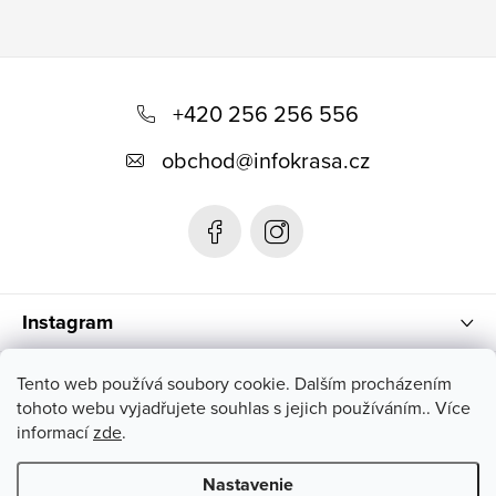
Z
á
+420 256 256 556
p
obchod
@
infokrasa.cz
ä
t
i
e
Instagram
Informácie pre vás
Tento web používá soubory cookie. Dalším procházením
tohoto webu vyjadřujete souhlas s jejich používáním.. Více
informací
zde
.
Nastavenie