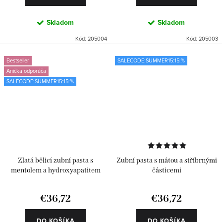
Skladom
Skladom
Kód:
205004
Kód:
205003
Bestseller
SALECODE:SUMMER15:15:%
Anička odporúča
SALECODE:SUMMER15:15:%
Zlatá bělicí zubní pasta s
Zubní pasta s mátou a stříbrnými
mentolem a hydroxyapatitem
částicemi
€36,72
€36,72
DO KOŠÍKA
DO KOŠÍKA