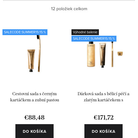
ý
a
Najlacnejšie
12
položiek celkom
p
d
i
e
Najdrahšie
s
n
SALECODE:SUMMER15:15:%
Výhodné balenie
Najpredávanejšie
SALECODE:SUMMER15:15:%
p
i
r
e
Abecedne
o
p
d
r
u
o
k
d
Cestovní sada s černým
Dárková sada s bělicí péčí a
t
u
kartáčkem a zubní pastou
zlatým kartáčekem s
příslušenstvím
o
k
€88,48
€171,72
v
t
o
DO KOŠÍKA
DO KOŠÍKA