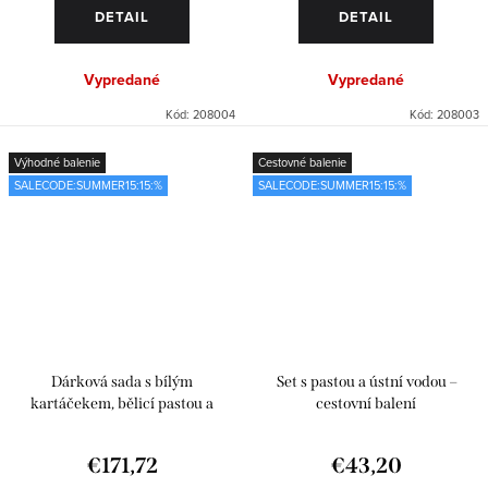
DETAIL
DETAIL
Vypredané
Vypredané
Kód:
208004
Kód:
208003
Výhodné balenie
Cestovné balenie
SALECODE:SUMMER15:15:%
SALECODE:SUMMER15:15:%
Dárková sada s bílým
Set s pastou a ústní vodou –
kartáčekem, bělicí pastou a
cestovní balení
mentolovou ústní vodou
€171,72
€43,20