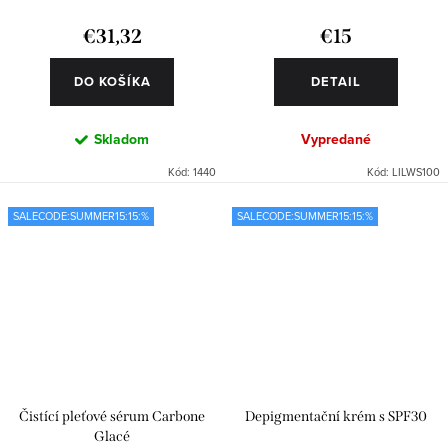
€31,32
€15
DO KOŠÍKA
DETAIL
Skladom
Vypredané
Kód:
1440
Kód:
LILWS100
SALECODE:SUMMER15:15:%
SALECODE:SUMMER15:15:%
Čistící pleťové sérum Carbone
Depigmentační krém s SPF30
Glacé