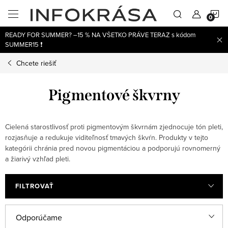
Prejsť
N
na
obsah
READY FOR SUMMER? –15 % NA VŠETKO PRÁVE TERAZ s kódom
K
SUMMER15 ❗
Chcete riešiť
Pigmentové škvrny
Cielená starostlivosť proti pigmentovým škvrnám zjednocuje tón pleti,
rozjasňuje a redukuje viditeľnosť tmavých škvŕn. Produkty v tejto
kategórii chránia pred novou pigmentáciou a podporujú rovnomerný
a žiarivý vzhľad pleti.
FILTROVAŤ
V
R
Odporúčame