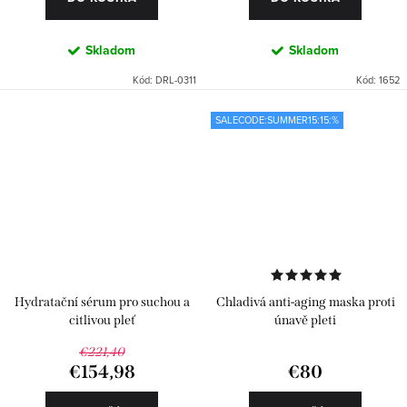
Skladom
Skladom
Kód:
DRL-0311
Kód:
1652
SALECODE:SUMMER15:15:%
Hydratační sérum pro suchou a
Chladivá anti-aging maska proti
citlivou pleť
únavě pleti
€221,40
€154,98
€80