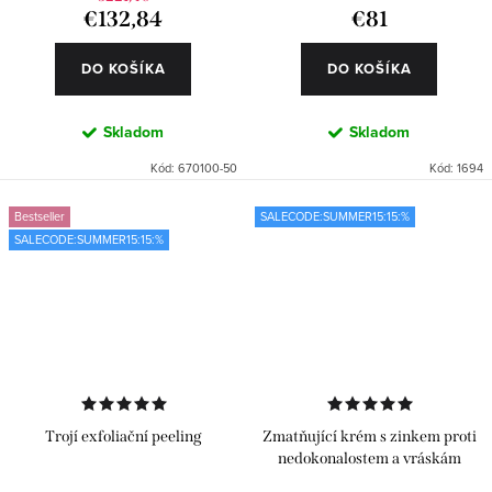
€132,84
€81
DO KOŠÍKA
DO KOŠÍKA
Skladom
Skladom
Kód:
670100-50
Kód:
1694
Bestseller
SALECODE:SUMMER15:15:%
SALECODE:SUMMER15:15:%
Trojí exfoliační peeling
Zmatňující krém s zinkem proti
nedokonalostem a vráskám