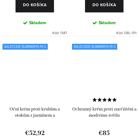
DO KOŠÍKA
DO KOŠÍKA
Skladom
Skladom
Kód:
1347
Kód:
DRL-1111
SALECODE:SUMMER15:15:%
SALECODE:SUMMER15:15:%
Oční krém proti kruhům a
Ochranný krém proti znečištění a
otokům s jasmínem a
modrému světlu
antioxidanty
€52,92
€85