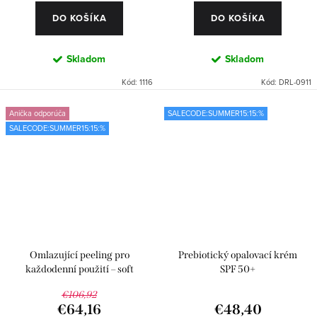
DO KOŠÍKA
DO KOŠÍKA
Skladom
Skladom
Kód:
1116
Kód:
DRL-0911
Anička odporúča
SALECODE:SUMMER15:15:%
SALECODE:SUMMER15:15:%
Omlazující peeling pro
Prebiotický opalovací krém
každodenní použití – soft
SPF 50+
€106,92
€64,16
€48,40