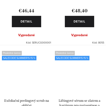
€46,44
€48,40
DETAIL
DETAIL
Vypredané
Vypredané
Kód:
SERUCG000001
Kód:
8055
Posledná šanca
Posledná šanca
SALECODE:SUMMER15:15:%
SALECODE:SUMMER15:15:%
Exfoliační peelingový scrub na
Liftingové sérum se zlatem a
obličej
kaviárem pro rozjasněnou a