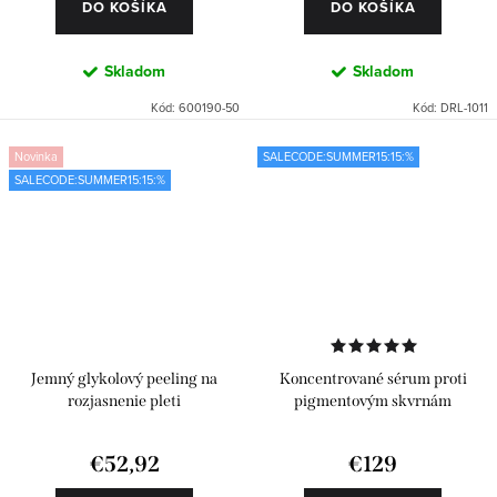
DO KOŠÍKA
DO KOŠÍKA
Skladom
Skladom
Kód:
600190-50
Kód:
DRL-1011
Novinka
SALECODE:SUMMER15:15:%
SALECODE:SUMMER15:15:%
Jemný glykolový peeling na
Koncentrované sérum proti
rozjasnenie pleti
pigmentovým skvrnám
€52,92
€129