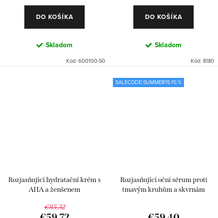
DO KOŠÍKA
DO KOŠÍKA
Skladom
Skladom
Kód:
600100-50
Kód:
8180
SALECODE:SUMMER15:15:%
Rozjasňující hydratační krém s
Rozjasňující oční sérum proti
AHA a ženšenem
tmavým kruhům a skvrnám
€85,32
€59,72
€59,40