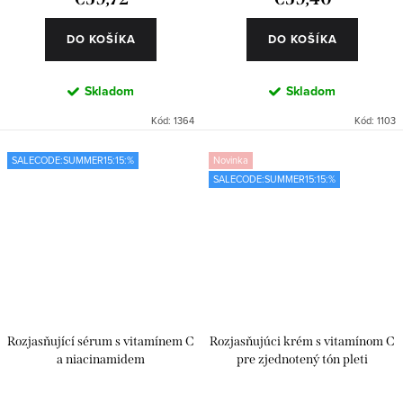
DO KOŠÍKA
DO KOŠÍKA
Skladom
Skladom
Kód:
1364
Kód:
1103
SALECODE:SUMMER15:15:%
Novinka
SALECODE:SUMMER15:15:%
Rozjasňující sérum s vitamínem C
Rozjasňujúci krém s vitamínom C
a niacinamidem
pre zjednotený tón pleti