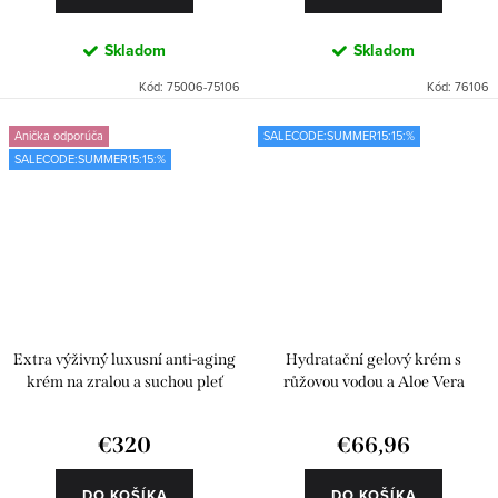
Skladom
Skladom
Kód:
75006-75106
Kód:
76106
Anička odporúča
SALECODE:SUMMER15:15:%
SALECODE:SUMMER15:15:%
Extra výživný luxusní anti-aging
Hydratační gelový krém s
krém na zralou a suchou pleť
růžovou vodou a Aloe Vera
€320
€66,96
DO KOŠÍKA
DO KOŠÍKA