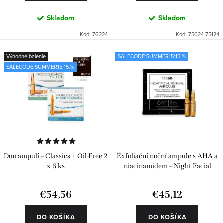
v
Skladom
Skladom
Kód:
76224
Kód:
75024-75124
Výhodné balenie
SALECODE:SUMMER15:15:%
SALECODE:SUMMER15:15:%
Duo ampulí – Classics + Oil Free 2
Exfoliační noční ampule s AHA a
x 6 ks
niacinamidem – Night Facial
Renewal 6 ks
€54,56
€45,12
DO KOŠÍKA
DO KOŠÍKA