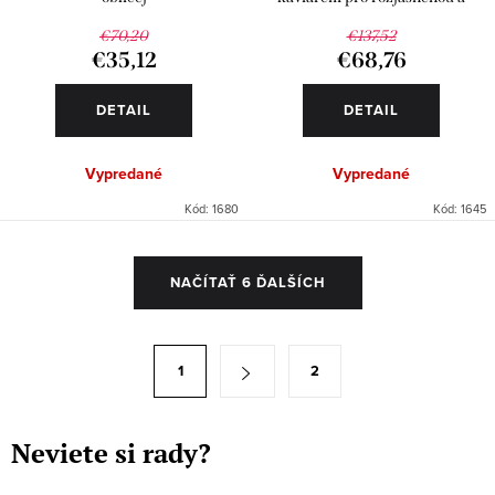
pevnější pleť
€70,20
€137,52
€35,12
€68,76
DETAIL
DETAIL
Vypredané
Vypredané
Kód:
1680
Kód:
1645
O
NAČÍTAŤ 6 ĎALŠÍCH
v
l
á
S
1
2
d
t
a
r
c
á
Neviete si rady?
i
n