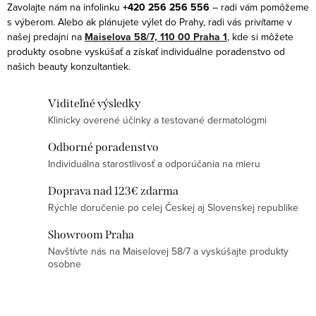
e
k
Zavolajte nám na infolinku
+420 256 256 556
– radi vám pomôžeme
p
s výberom. Alebo ak plánujete výlet do Prahy, radi vás privítame v
o
r
našej predajni na
Maiselova 58/7, 110 00 Praha 1
, kde si môžete
v
produkty osobne vyskúšať a získať individuálne poradenstvo od
v
a
našich beauty konzultantiek.
k
n
y
i
Viditeľné výsledky
v
e
Klinicky overené účinky a testované dermatológmi
ý
p
Odborné poradenstvo
Individuálna starostlivosť a odporúčania na mieru
i
s
Doprava nad 123€ zdarma
u
Rýchle doručenie po celej Českej aj Slovenskej republike
Showroom Praha
Navštívte nás na Maiselovej 58/7 a vyskúšajte produkty
osobne