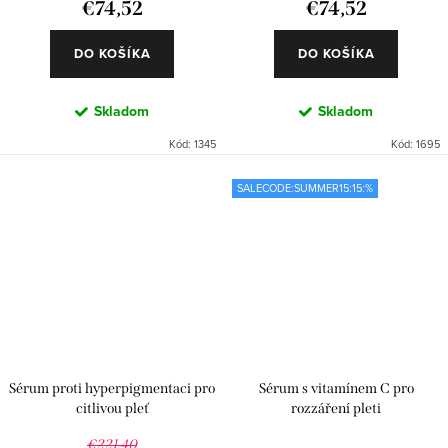
€74,52
€74,52
DO KOŠÍKA
DO KOŠÍKA
Skladom
Skladom
Kód:
1345
Kód:
1695
SALECODE:SUMMER15:15:%
Sérum proti hyperpigmentaci pro
Sérum s vitamínem C pro
citlivou pleť
rozzáření pleti
€221,40