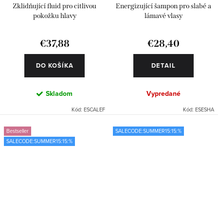
Zklidňující fluid pro citlivou
Energizující šampon pro slabé a
pokožku hlavy
lámavé vlasy
€37,88
€28,40
DO KOŠÍKA
DETAIL
Skladom
Vypredané
Kód:
ESCALEF
Kód:
ESESHA
Bestseller
SALECODE:SUMMER15:15:%
SALECODE:SUMMER15:15:%