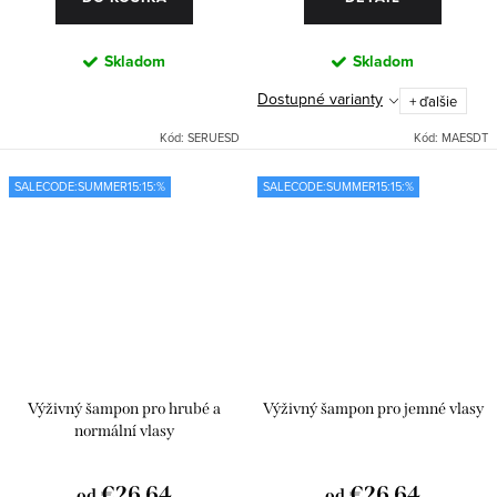
Skladom
Skladom
Dostupné varianty
+ ďalšie
Kód:
SERUESD
Kód:
MAESDT
SALECODE:SUMMER15:15:%
SALECODE:SUMMER15:15:%
Výživný šampon pro hrubé a
Výživný šampon pro jemné vlasy
normální vlasy
€26,64
€26,64
od
od