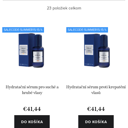
ý
a
Najlacnejšie
23
položiek celkom
p
d
i
e
Najdrahšie
s
n
SALECODE:SUMMER15:15:%
SALECODE:SUMMER15:15:%
Najpredávanejšie
p
i
r
e
Abecedne
o
p
d
r
u
o
k
d
Hydratační sérum pro suché a
Hydratační sérum proti krepatění
t
u
hrubé vlasy
vlasů
o
k
€41,44
€41,44
v
t
o
DO KOŠÍKA
DO KOŠÍKA