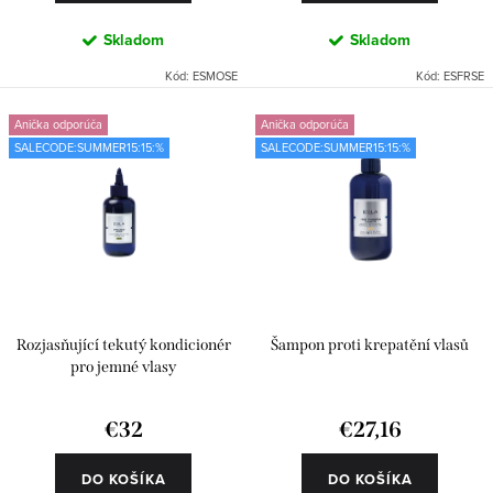
v
Skladom
Skladom
Kód:
ESMOSE
Kód:
ESFRSE
Anička odporúča
Anička odporúča
SALECODE:SUMMER15:15:%
SALECODE:SUMMER15:15:%
Rozjasňující tekutý kondicionér
Šampon proti krepatění vlasů
pro jemné vlasy
€32
€27,16
DO KOŠÍKA
DO KOŠÍKA