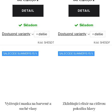
DETAIL
DETAIL
Skladom
Skladom
Dostupné varianty
Dostupné varianty
+ ďalšie
+ ďalšie
Kód:
SHESDT
Kód:
SHESDF
SALECODE:SUMMER15:15:%
SALECODE:SUMMER15:15:%
Vyživující maska na barvené a
Zklidňující elixír na citlivou
suché vlasy
pokožku hlavy