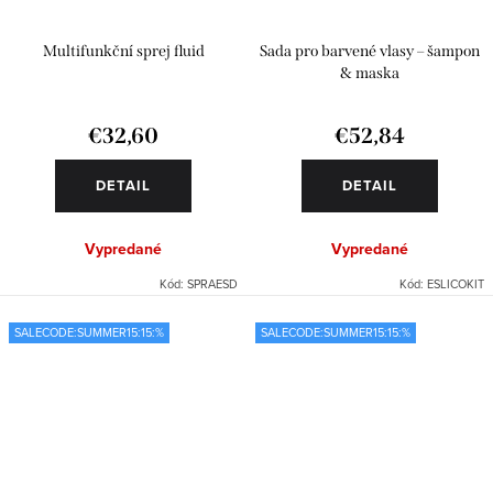
Multifunkční sprej fluid
Sada pro barvené vlasy – šampon
& maska
€32,60
€52,84
DETAIL
DETAIL
Vypredané
Vypredané
Kód:
SPRAESD
Kód:
ESLICOKIT
SALECODE:SUMMER15:15:%
SALECODE:SUMMER15:15:%