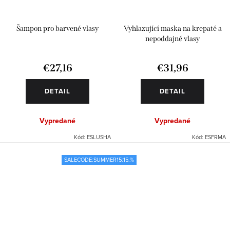
Šampon pro barvené vlasy
Vyhlazující maska na krepaté a
nepoddajné vlasy
€27,16
€31,96
DETAIL
DETAIL
Vypredané
Vypredané
Kód:
ESLUSHA
Kód:
ESFRMA
SALECODE:SUMMER15:15:%