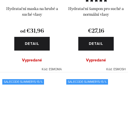
Hydratační maska na hrubé a
Hydratační šampon pro suché a
suché vlasy
normální vlasy
€31,96
€27,16
od
DETAIL
DETAIL
Vypredané
Vypredané
Kód:
ESMOMA
Kód:
ESMOSH
SALECODE:SUMMER15:15:%
SALECODE:SUMMER15:15:%