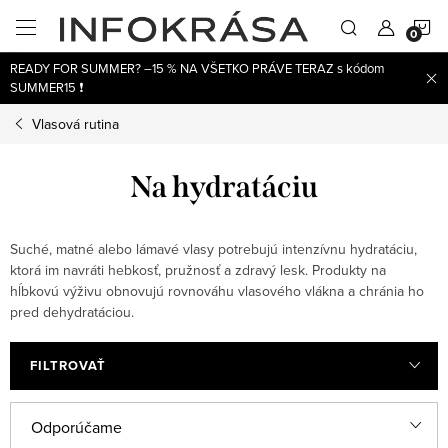
Prejsť
N
na
obsah
READY FOR SUMMER? –15 % NA VŠETKO PRÁVE TERAZ s kódom
K
SUMMER15 ❗
Vlasová rutina
Na hydratáciu
Suché, matné alebo lámavé vlasy potrebujú intenzívnu hydratáciu,
ktorá im navráti hebkosť, pružnosť a zdravý lesk. Produkty na
hĺbkovú výživu obnovujú rovnováhu vlasového vlákna a chránia ho
pred dehydratáciou.
FILTROVAŤ
V
R
Odporúčame