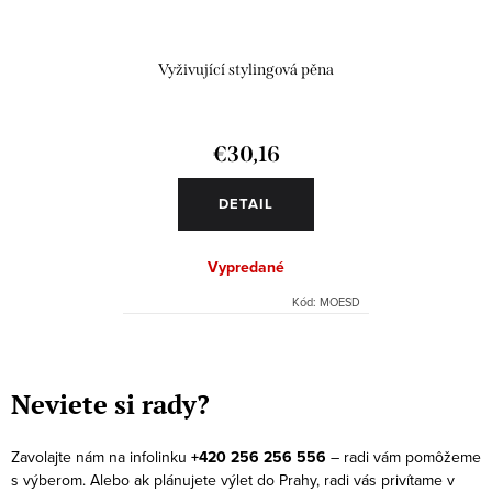
Vyživující stylingová pěna
€30,16
DETAIL
Vypredané
Kód:
MOESD
O
v
Neviete si rady?
l
á
Zavolajte nám na infolinku
+420 256 256 556
– radi vám pomôžeme
d
s výberom. Alebo ak plánujete výlet do Prahy, radi vás privítame v