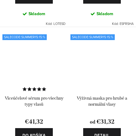
Skladom
Skladom
Kód:
LOTESD
Kód:
ESFRSHA
SALECODE:SUMMER15:15:%
SALECODE:SUMMER15:15:%
Víceúčelové sérum pro všechny
Výživná maska pro hrubé a
typy vlasů
normální vlasy
€41,32
€31,32
od
DO KOŠÍKA
DETAIL