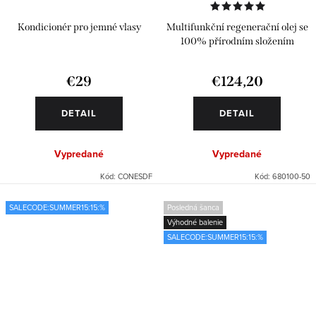
Kondicionér pro jemné vlasy
Multifunkční regenerační olej se
100% přírodním složením
€29
€124,20
DETAIL
DETAIL
Vypredané
Vypredané
Kód:
CONESDF
Kód:
680100-50
SALECODE:SUMMER15:15:%
Posledná šanca
Výhodné balenie
SALECODE:SUMMER15:15:%