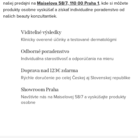
a
našej predajni na
Maiselova 58/7, 110 00 Praha 1
, kde si môžete
produkty osobne vyskúšať a získať individuálne poradenstvo od
c
našich beauty konzultantiek.
i
e
Viditeľné výsledky
p
Klinicky overené účinky a testované dermatológmi
r
v
Odborné poradenstvo
k
Individuálna starostlivosť a odporúčania na mieru
y
Doprava nad 123€ zdarma
v
Rýchle doručenie po celej Českej aj Slovenskej republike
ý
Showroom Praha
p
Navštívte nás na Maiselovej 58/7 a vyskúšajte produkty
i
osobne
s
u