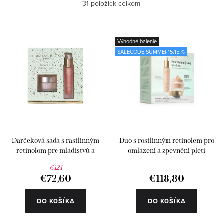
Najlacnejšie
31
položiek celkom
p
d
i
e
Najdrahšie
s
n
Výhodné balenie
Najpredávanejšie
SALECODE:SUMMER15:15:%
p
i
r
e
Abecedne
o
p
d
r
u
o
k
d
Darčeková sada s rastlinným
Duo s rostlinným retinolem pro
t
u
retinolom pre mladistvú a
omlazení a zpevnění pleti
pevnejšiu pleť
o
k
€121
€72,60
€118,80
v
t
o
DO KOŠÍKA
DO KOŠÍKA
v