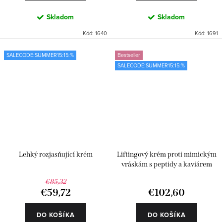
Skladom
Skladom
Kód:
1640
Kód:
1691
SALECODE:SUMMER15:15:%
Bestseller
SALECODE:SUMMER15:15:%
Lehký rozjasňující krém
Liftingový krém proti mimickým
vráskám s peptidy a kaviárem
€85,32
€59,72
€102,60
DO KOŠÍKA
DO KOŠÍKA