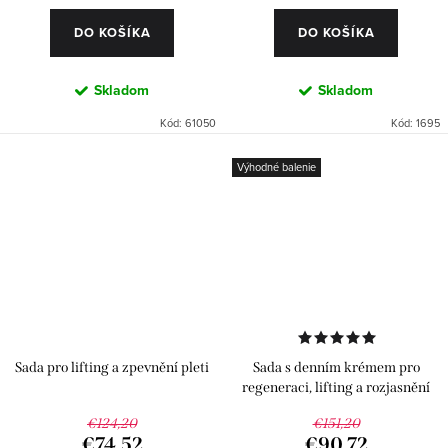
DO KOŠÍKA
DO KOŠÍKA
Skladom
Skladom
Kód:
61050
Kód:
1695
Výhodné balenie
Sada pro lifting a zpevnění pleti
Sada s denním krémem pro
regeneraci, lifting a rozjasnění
pleti
€124,20
€151,20
€74,52
€90,72