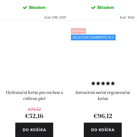
Skladom
Skladom
Kód:
DRL-0311
Kód:
1652
Novinka
SALECODE:SUMMER15:15:%
Hydratační krém pro suchou a
Intenzivní noční regenerační
citlivou pleť
krém
€74,52
€52,16
€96,12
DO KOŠÍKA
DO KOŠÍKA