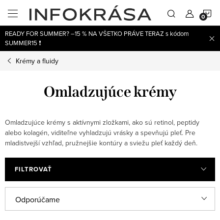
Prejsť
N
na
obsah
READY FOR SUMMER? –15 % NA VŠETKO PRÁVE TERAZ s kódom
K
SUMMER15 ❗
Krémy a fluidy
Omladzujúce krémy
Omladzujúce krémy s aktívnymi zložkami, ako sú retinol, peptidy
alebo kolagén, viditeľne vyhladzujú vrásky a spevňujú pleť. Pre
mladistvejší vzhľad, pružnejšie kontúry a sviežu pleť každý deň.
FILTROVAŤ
V
R
Odporúčame
ý
a