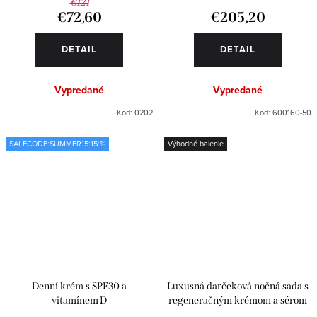
€121
€72,60
€205,20
DETAIL
DETAIL
Vypredané
Vypredané
Kód:
0202
Kód:
600160-50
SALECODE:SUMMER15:15:%
Výhodné balenie
Denní krém s SPF30 a
Luxusná darčeková nočná sada s
vitamínem D
regeneračným krémom a sérom