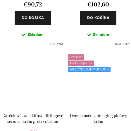
€90,72
€102,60
DO KOŠÍKA
DO KOŠÍKA
Skladom
Skladom
Kód:
1261
Kód:
1612
Bestseller
Anička odporúča
SALECODE:SUMMER15:15:%
Darčeková sada Liftox – liftingové
Denní i noční anti-aging pleťový
sérum a krém proti vráskam
krém