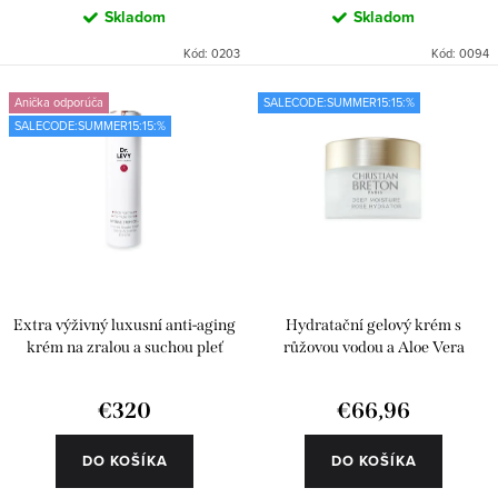
Skladom
Skladom
Kód:
0203
Kód:
0094
Anička odporúča
SALECODE:SUMMER15:15:%
SALECODE:SUMMER15:15:%
Extra výživný luxusní anti-aging
Hydratační gelový krém s
krém na zralou a suchou pleť
růžovou vodou a Aloe Vera
€320
€66,96
DO KOŠÍKA
DO KOŠÍKA