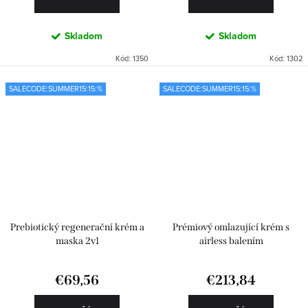
Skladom
Skladom
Kód:
1350
Kód:
1302
SALECODE:SUMMER15:15:%
SALECODE:SUMMER15:15:%
Prebiotický regenerační krém a
Prémiový omlazující krém s
maska 2v1
airless balením
€69,56
€213,84