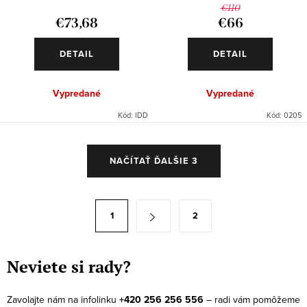
€110
€73,68
€66
DETAIL
DETAIL
Vypredané
Vypredané
Kód:
IDD
Kód:
0205
O
NAČÍTAŤ ĎALŠIE 3
v
l
á
S
1
2
d
t
a
r
c
á
Neviete si rady?
i
n
e
k
Zavolajte nám na infolinku
+420 256 256 556
– radi vám pomôžeme