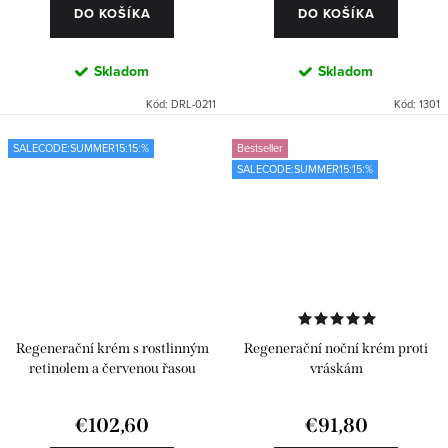
DO KOŠÍKA
DO KOŠÍKA
Skladom
Skladom
Kód:
DRL-0211
Kód:
1301
SALECODE:SUMMER15:15:%
Bestseller
SALECODE:SUMMER15:15:%
Regenerační krém s rostlinným
Regenerační noční krém proti
retinolem a červenou řasou
vráskám
€102,60
€91,80