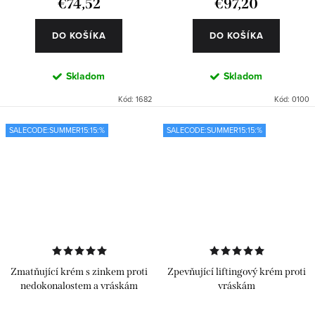
€74,52
€97,20
DO KOŠÍKA
DO KOŠÍKA
Skladom
Skladom
Kód:
1682
Kód:
0100
SALECODE:SUMMER15:15:%
SALECODE:SUMMER15:15:%
Zmatňující krém s zinkem proti
Zpevňující liftingový krém proti
nedokonalostem a vráskám
vráskám