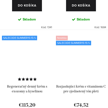
DO KOŠÍKA
DO KOŠÍKA
Skladom
Skladom
Kód:
1341
Kód:
1684
SALECODE:SUMMER15:15:%
Novinka
SALECODE:SUMMER15:15:%
Regeneračný denný krém s
Rozjasňujúci krém s vitamínom C
exozomy a kyselinou
pre zjednotený tón pleti
hyalurónovou
€115,20
€74,52