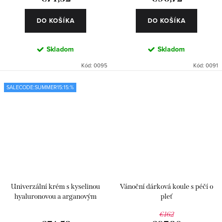
DO KOŠÍKA
DO KOŠÍKA
Skladom
Skladom
Kód:
0095
Kód:
0091
SALECODE:SUMMER15:15:%
Univerzální krém s kyselinou
Vánoční dárková koule s péčí o
hyaluronovou a arganovým
pleť
olejem
€162