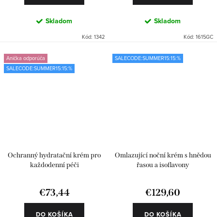
Skladom
Skladom
Kód:
1342
Kód:
1615GC
Anička odporúča
SALECODE:SUMMER15:15:%
SALECODE:SUMMER15:15:%
Ochranný hydratační krém pro
Omlazující noční krém s hnědou
každodenní péči
řasou a isoflavony
€73,44
€129,60
DO KOŠÍKA
DO KOŠÍKA