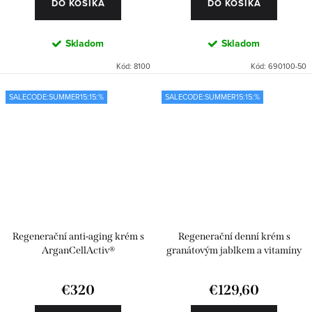
DO KOŠÍKA
DO KOŠÍKA
Skladom
Skladom
Kód:
8100
Kód:
690100-50
SALECODE:SUMMER15:15:%
SALECODE:SUMMER15:15:%
Regenerační anti-aging krém s
Regenerační denní krém s
ArganCellActiv®
granátovým jablkem a vitamíny
€320
€129,60