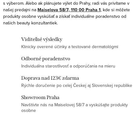
p
s výberom. Alebo ak plánujete výlet do Prahy, radi vás privítame v
o
r
našej predajni na
Maiselova 58/7, 110 00 Praha 1
, kde si môžete
v
produkty osobne vyskúšať a získať individuálne poradenstvo od
v
a
našich beauty konzultantiek.
k
n
y
i
Viditeľné výsledky
v
e
Klinicky overené účinky a testované dermatológmi
ý
p
Odborné poradenstvo
Individuálna starostlivosť a odporúčania na mieru
i
s
Doprava nad 123€ zdarma
u
Rýchle doručenie po celej Českej aj Slovenskej republike
Showroom Praha
Navštívte nás na Maiselovej 58/7 a vyskúšajte produkty
osobne