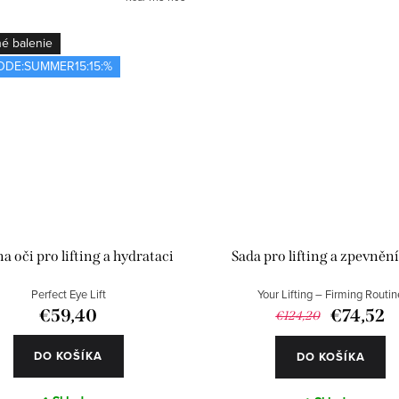
é balenie
ODE:SUMMER15:15:%
a oči pro lifting a hydrataci
Sada pro lifting a zpevnění
Perfect Eye Lift
Your Lifting – Firming Routin
€59,40
€74,52
€124,20
DO KOŠÍKA
DO KOŠÍKA