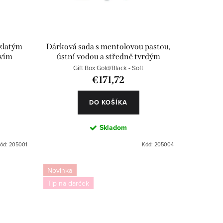
 zlatým
Dárková sada s mentolovou pastou,
tvím
ústní vodou a středně tvrdým
kartáčkem
Gift Box Gold/Black - Soft
€171,72
DO KOŠÍKA
Skladom
ód:
205001
Kód:
205004
Novinka
Tip na darček