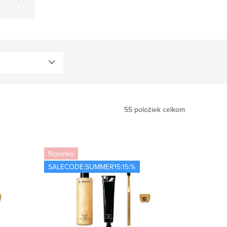
55
položiek celkom
Novinka
SALECODE:SUMMER15:15:%