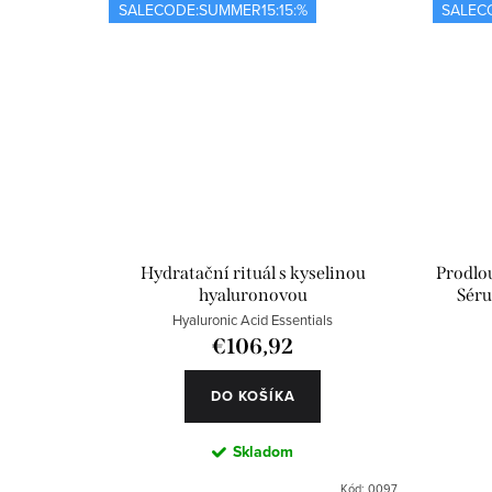
SALECODE:SUMMER15:15:%
SALEC
Hydratační rituál s kyselinou
Prodlou
hyaluronovou
Séru
Hyaluronic Acid Essentials
€106,92
DO KOŠÍKA
Skladom
Kód:
0097