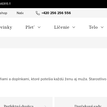
MER15 ❗
-shop
Naše tipy a príbehy
+420 256 256 556
O nás
Často kladené otázky
vinky
Plet'
Líčenie
Telo
ôňami a doplnkami, ktoré potešia každú ženu aj muža. Starostli
Perfektná dvojica
Darčekové sady