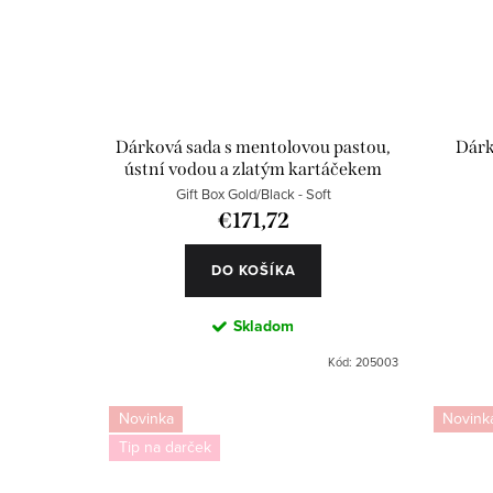
Dárková sada s mentolovou pastou,
Dárk
ústní vodou a zlatým kartáčekem
Gift Box Gold/Black - Soft
€171,72
DO KOŠÍKA
Skladom
Kód:
205003
Novinka
Novink
Tip na darček