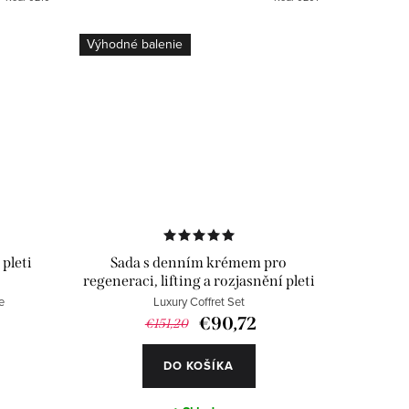
Výhodné balenie
 pleti
Sada s denním krémem pro
regeneraci, lifting a rozjasnění pleti
e
Luxury Coffret Set
€90,72
€151,20
DO KOŠÍKA