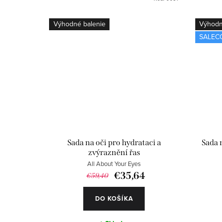
Výhodné balenie
Výhodn
SALEC
Sada na oči pro hydrataci a
Sada n
zvýraznění řas
All About Your Eyes
€35,64
€59,40
DO KOŠÍKA