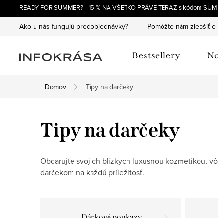
Prejsť
READY FOR SUMMER? –15 % NA VŠETKO PRÁVE TERAZ s kódom SUM
na
Ako u nás fungujú predobjednávky?
Pomôžte nám zlepšiť e
obsah
Bestsellery
No
Domov
Tipy na darčeky
Tipy na darčeky
Obdarujte svojich blízkych luxusnou kozmetikou, v
darčekom na každú príležitosť.
Dárkové poukazy