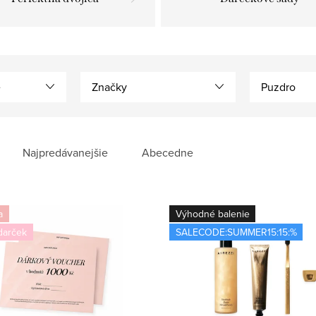
e
Značky
Puzdro
Najpredávanejšie
Abecedne
a
Výhodné balenie
darček
SALECODE:SUMMER15:15:%