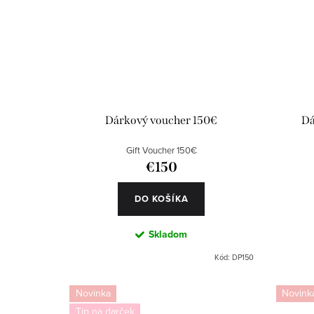
Dárkový voucher 150€
Dá
Gift Voucher 150€
€150
DO KOŠÍKA
Skladom
Kód:
DP150
Novinka
Novink
Tip na darček