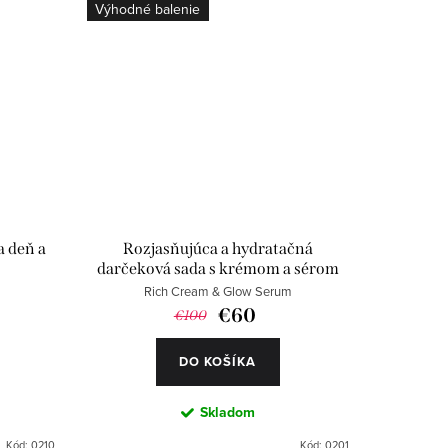
Výhodné balenie
 deň a
Rozjasňujúca a hydratačná
darčeková sada s krémom a sérom
Rich Cream & Glow Serum
€60
€100
DO KOŠÍKA
Skladom
Kód:
0210
Kód:
0201