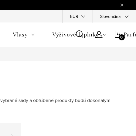
Reklamace
Ochrana osobních údajů
EUR
Slovenčina
Všeobecné obchod
NÁKU
Vlasy
Výživové doplnky
Par
KOŠÍ
vo vybrané sady a obľúbené produkty budú dokonalým