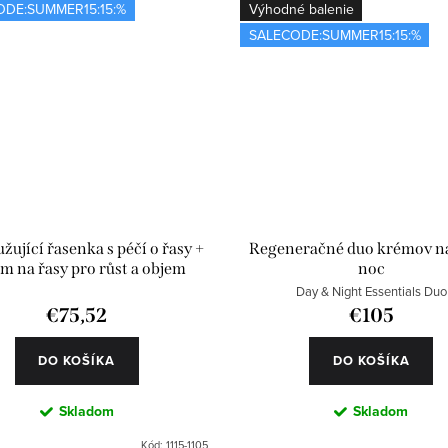
ODE:SUMMER15:15:%
Výhodné balenie
SALECODE:SUMMER15:15:%
žující řasenka s péčí o řasy +
Regeneračné duo krémov na
m na řasy pro růst a objem
noc
Day & Night Essentials Duo
€75,52
€105
DO KOŠÍKA
DO KOŠÍKA
Skladom
Skladom
Kód:
1115-1105