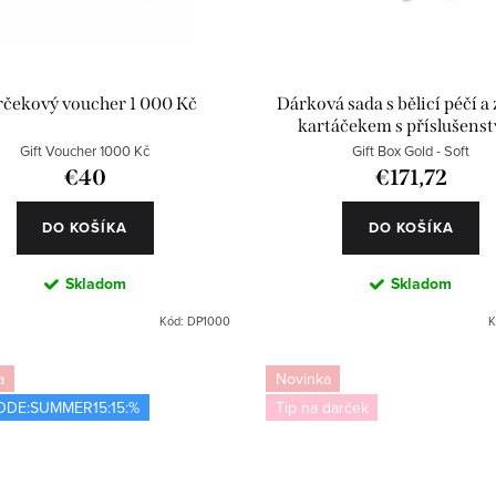
čekový voucher 1 000 Kč
Dárková sada s bělicí péčí a
kartáčekem s příslušens
Gift Voucher 1000 Kč
Gift Box Gold - Soft
€40
€171,72
DO KOŠÍKA
DO KOŠÍKA
Skladom
Skladom
Kód:
DP1000
K
a
Novinka
ODE:SUMMER15:15:%
Tip na darček