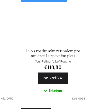
€
Duo s rostlinným retinolem pro
omlazení a zpevnění pleti
Your Retinol "Like" Routine
€118,80
DO KOŠÍKA
Skladom
Kód:
DP50
Kód:
0094