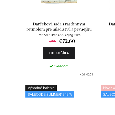
o
e
d
p
u
r
Darčeková sada s rastlinným
Dar
retinolom pre mladistvú a pevnejšiu
k
o
pleť
Retinol "Like" Anti-Aging Cure
t
d
€72,60
€121
o
u
DO KOŠÍKA
v
k
Skladom
t
Kód:
0203
o
Výhodné balenie
Novink
v
SALECODE:SUMMER15:15:%
SALEC