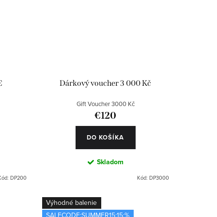
€
Dárkový voucher 3 000 Kč
Gift Voucher 3000 Kč
€120
DO KOŠÍKA
Skladom
Kód:
DP200
Kód:
DP3000
Výhodné balenie
SALECODE:SUMMER15:15:%