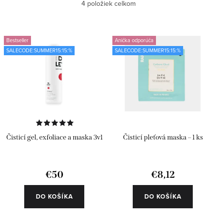
Najlacnejšie
4
položiek celkom
p
d
i
e
Najdrahšie
s
n
Bestseller
Anička odporúča
Najpredávanejšie
SALECODE:SUMMER15:15:%
SALECODE:SUMMER15:15:%
p
i
r
e
Abecedne
o
p
d
r
u
o
k
d
Čisticí gel, exfoliace a maska 3v1
Čisticí pleťová maska – 1 ks
t
u
o
k
€50
€8,12
v
t
o
DO KOŠÍKA
DO KOŠÍKA
v