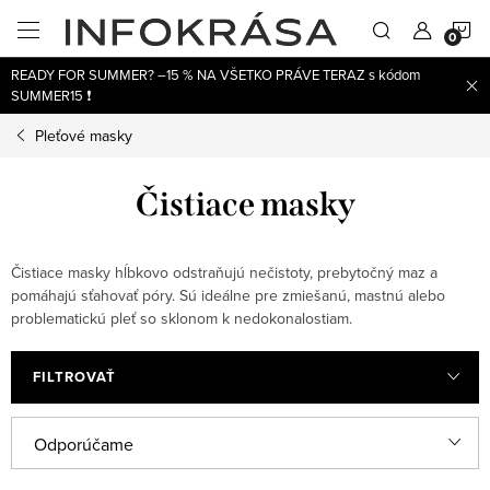
Prejsť
N
na
obsah
READY FOR SUMMER? –15 % NA VŠETKO PRÁVE TERAZ s kódom
K
SUMMER15 ❗
Pleťové masky
Čistiace masky
Čistiace masky hĺbkovo odstraňujú nečistoty, prebytočný maz a
pomáhajú sťahovať póry. Sú ideálne pre zmiešanú, mastnú alebo
problematickú pleť so sklonom k nedokonalostiam.
FILTROVAŤ
V
R
Odporúčame
ý
a