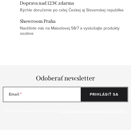
y
Doprava nad 123€ zdarma
v
Rýchle doručenie po celej Českej aj Slovenskej republike
ý
Showroom Praha
p
Navštívte nás na Maiselovej 58/7 a vyskúšajte produkty
i
osobne
s
u
Odoberať newsletter
Email
PRIHLÁSIŤ SA
Vložením e-mailu souhlasíte s
podmínkami ochrany osobních údajů