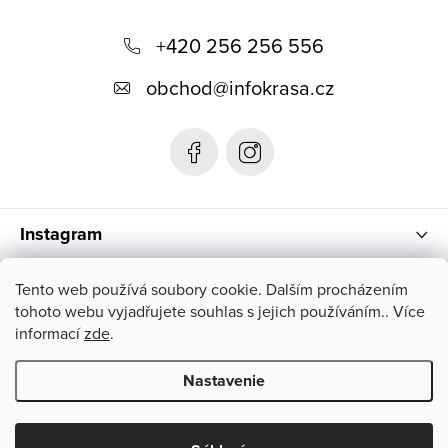
Z
á
+420 256 256 556
p
obchod
@
infokrasa.cz
ä
t
i
e
Instagram
Informácie pre vás
Tento web používá soubory cookie. Dalším procházením
tohoto webu vyjadřujete souhlas s jejich používáním.. Více
informací
zde
.
Nastavenie
Copyright 2026
INFOKRÁSA
. Všetky práva vyhradené.