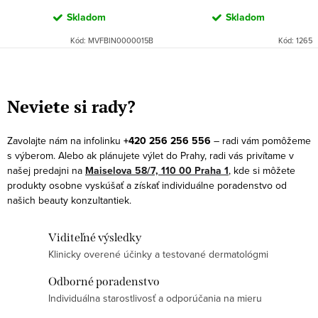
Skladom
Skladom
Kód:
MVFBIN0000015B
Kód:
1265
O
v
Neviete si rady?
l
á
Zavolajte nám na infolinku
+420 256 256 556
– radi vám pomôžeme
d
s výberom. Alebo ak plánujete výlet do Prahy, radi vás privítame v
a
našej predajni na
Maiselova 58/7, 110 00 Praha 1
, kde si môžete
produkty osobne vyskúšať a získať individuálne poradenstvo od
c
našich beauty konzultantiek.
i
e
Viditeľné výsledky
p
Klinicky overené účinky a testované dermatológmi
r
v
Odborné poradenstvo
k
Individuálna starostlivosť a odporúčania na mieru