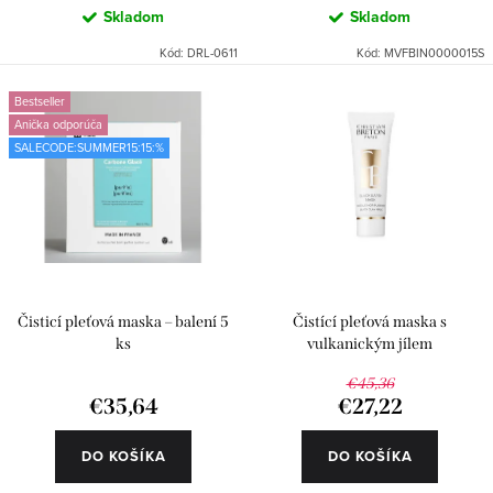
Skladom
Skladom
Kód:
DRL-0611
Kód:
MVFBIN0000015S
Bestseller
Anička odporúča
SALECODE:SUMMER15:15:%
Čisticí pleťová maska – balení 5
Čistící pleťová maska s
ks
vulkanickým jílem
€45,36
€35,64
€27,22
DO KOŠÍKA
DO KOŠÍKA