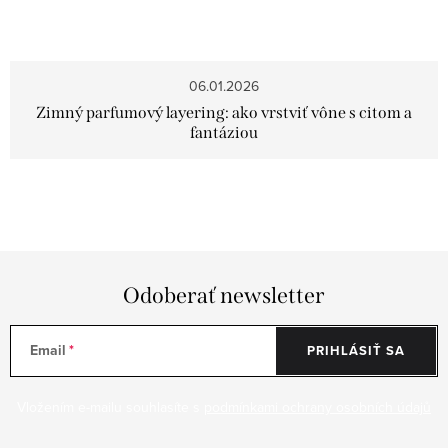
06.01.2026
Zimný parfumový layering: ako vrstviť vône s citom a
fantáziou
O
v
l
á
Odoberať newsletter
d
a
Email
PRIHLÁSIŤ SA
c
i
Vložením e-mailu souhlasíte s
podmínkami ochrany osobních údajů
e