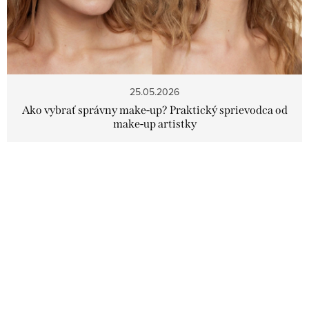
á
n
k
o
25.05.2026
v
Ako vybrať správny make-up? Praktický sprievodca od
make-up artistky