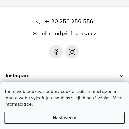
p
r
Z
v
á
+420 256 256 556
k
p
y
obchod
@
infokrasa.cz
v
ä
ý
t
p
i
i
e
s
u
Instagram
Informácie pre vás
Tento web používá soubory cookie. Dalším procházením
tohoto webu vyjadřujete souhlas s jejich používáním.. Více
informací
zde
.
Nastavenie