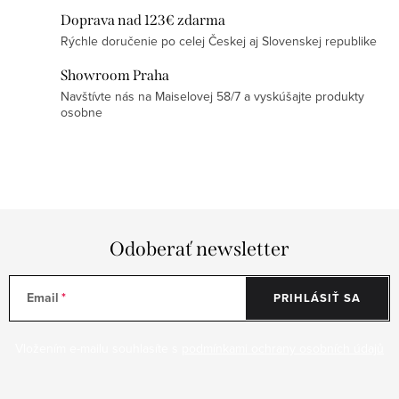
y
Doprava nad 123€ zdarma
v
Rýchle doručenie po celej Českej aj Slovenskej republike
ý
Showroom Praha
p
Navštívte nás na Maiselovej 58/7 a vyskúšajte produkty
i
osobne
s
u
Odoberať newsletter
Email
PRIHLÁSIŤ SA
Vložením e-mailu souhlasíte s
podmínkami ochrany osobních údajů