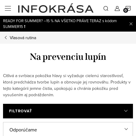
Prejsť
N
na
obsah
READY FOR SUMMER? –15 % NA VŠETKO PRÁVE TERAZ s kódom
K
SUMMER15 ❗
Vlasová rutina
Na prevenciu lupín
Citlivá a svrbiaca pokožka hlavy si vyžaduje cielenú starostlivosť,
ktorá predchádza tvorbe lupín a obnovuje jej rovnováhu. Produkty v
tejto kategórii jemne čistia, upokojujú a chránia pokožku pred
vysušením aj podráždením.
FILTROVAŤ
V
R
Odporúčame