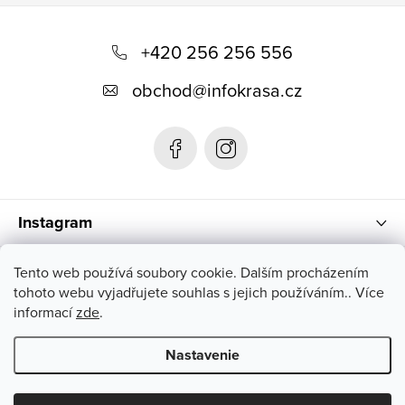
Z
á
+420 256 256 556
p
obchod
@
infokrasa.cz
ä
t
i
e
Instagram
Informácie pre vás
Tento web používá soubory cookie. Dalším procházením
tohoto webu vyjadřujete souhlas s jejich používáním.. Více
informací
zde
.
Nastavenie
Copyright 2026
INFOKRÁSA
. Všetky práva vyhradené.