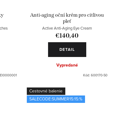
ky
Anti-aging oční krém pro citlivou
pleť
tches
Active Anti-Aging Eye Cream
€140,40
DETAIL
Vypredané
EI0000001
Kód:
600170-50
Cestovné balenie
SALECODE:SUMMER15:15:%