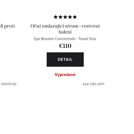
í proti
Oční omlazující sérum - cestovní
balení
Eye Booster Concentrate - Travel Size
€110
DETAIL
Vypredané
:
610170-50
Kód:
DRL-0471