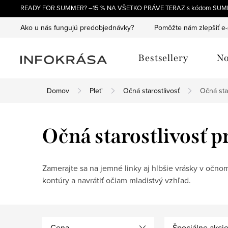
Prejsť
READY FOR SUMMER? –15 % NA VŠETKO PRÁVE TERAZ s kódom SUM
na
Ako u nás fungujú predobjednávky?
Pomôžte nám zlepšiť e
obsah
Bestsellery
No
Domov
Plet'
Očná starostlivosť
Očná sta
Očná starostlivosť p
Zamerajte sa na jemné linky aj hlbšie vrásky v očnom
kontúry a navrátiť očiam mladistvý vzhľad.
Cena
Špeciálne akci