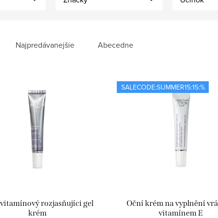
Najpredávanejšie
Abecedne
SALECODE:SUMMER15:15:%
vitamínový rozjasňujíci gel
Oční krém na vyplnění vrá
krém
vitamínem E