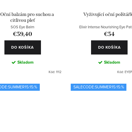
 Oční balzám pro suchou a
Vyživující oční polštář
citlivou pleť
SOS Eye Balm
Elixir Intense Nourishing Eye Pa
€59,40
€54
DO KOŠÍKA
DO KOŠÍKA
Skladom
Skladom
Kód:
1112
Kód:
EYEP
ODE:SUMMER15:15:%
SALECODE:SUMMER15:15:%