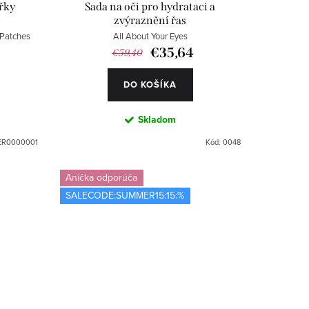
řky
Sada na oči pro hydrataci a
zvýraznění řas
 Patches
All About Your Eyes
€35,64
€59,40
DO KOŠÍKA
Skladom
ER0000001
Kód:
0048
Anička odporúča
SALECODE:SUMMER15:15:%