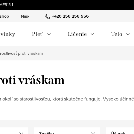
MER15 ❗
-shop
Naše tipy a príbehy
+420 256 256 556
O nás
Často kladené otázky
vinky
Plet'
Líčenie
Telo
rostlivosť proti vráskam
roti vráskam
 okolí so starostlivosťou, ktorá skutočne funguje. Vysoko účinné
e
Značky
Účinok