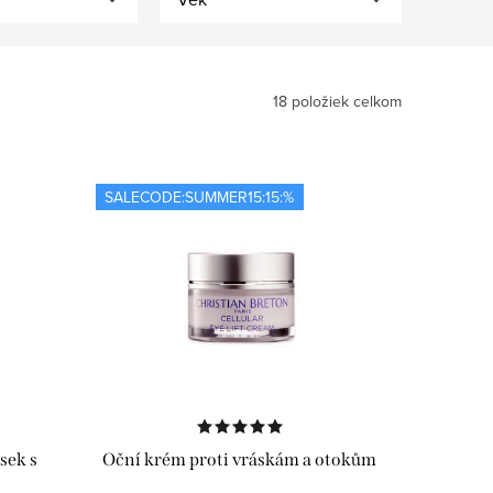
18
položiek celkom
SALECODE:SUMMER15:15:%
sek s
Oční krém proti vráskám a otokům