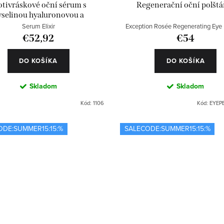
otivráskové oční sérum s
Regenerační oční polštá
yselinou hyaluronovou a
Matrixylem
Serum Elixir
Exception Rosée Regenerating Eye
€52,92
€54
DO KOŠÍKA
DO KOŠÍKA
Skladom
Skladom
Kód:
1106
Kód:
EYEP
ODE:SUMMER15:15:%
SALECODE:SUMMER15:15:%