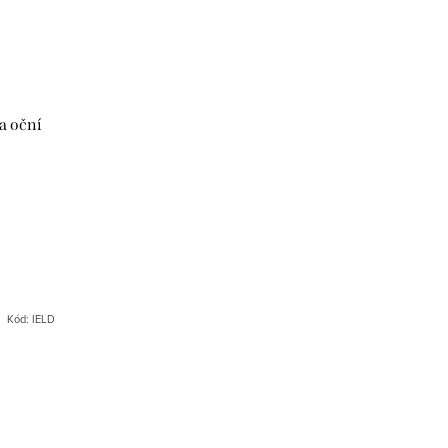
a oční
Kód:
IELD