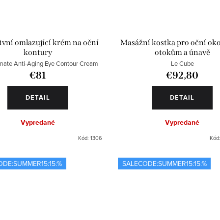
ivní omlazující krém na oční
Masážní kostka pro oční okol
kontury
otokům a únavě
imate Anti-Aging Eye Contour Cream
Le Cube
€81
€92,80
DETAIL
DETAIL
Vypredané
Vypredané
Kód:
1306
Kód
ODE:SUMMER15:15:%
SALECODE:SUMMER15:15:%