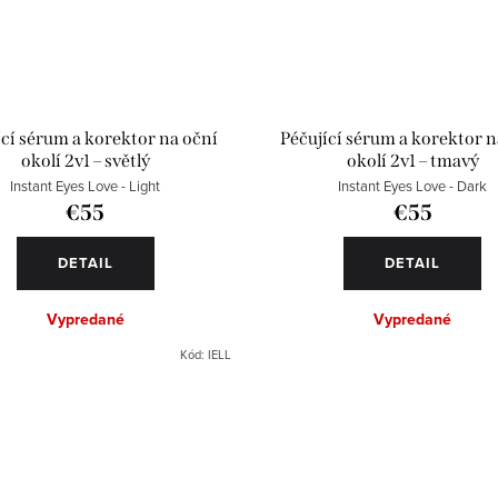
ící sérum a korektor na oční
Péčující sérum a korektor n
okolí 2v1 – světlý
okolí 2v1 – tmavý
Instant Eyes Love - Light
Instant Eyes Love - Dark
€55
€55
DETAIL
DETAIL
Vypredané
Vypredané
Kód:
IELL