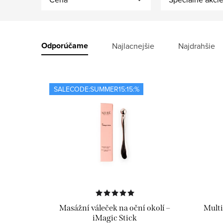
V
ý
R
Odporúčame
Najlacnejšie
Najdrahšie
p
a
i
d
SALECODE:SUMMER15:15:%
s
e
p
n
r
i
o
e
d
p
u
r
Masážní váleček na oční okolí –
Multi
iMagic Stick