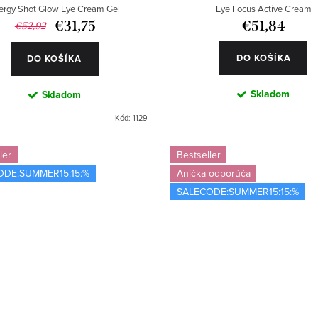
ergy Shot Glow Eye Cream Gel
Eye Focus Active Cream
€31,75
€51,84
€52,92
DO KOŠÍKA
DO KOŠÍKA
Skladom
Skladom
Kód:
1129
ler
Bestseller
ODE:SUMMER15:15:%
Anička odporúča
SALECODE:SUMMER15:15:%