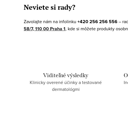
v
Neviete si rady?
l
á
Zavolajte nám na infolinku
+420 256 256 556
– ra
d
58/7, 110 00 Praha 1
, kde si môžete produkty osobn
a
c
i
e
p
Viditeľné výsledky
O
Klinicky overené účinky a testované
In
r
dermatológmi
v
k
y
v