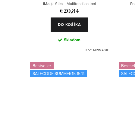
k
o
iMagic Stick - Multifonction tool
En
t
d
€20,84
o
u
DO KOŠÍKA
v
k
Skladom
t
Kód:
MRIMAGIC
o
Bestseller
Bestsel
v
SALECODE:SUMMER15:15:%
SALEC