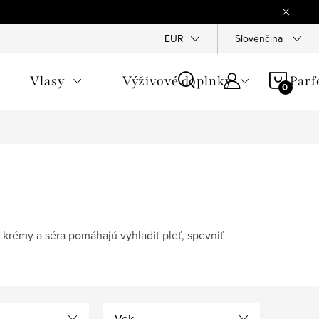
Reklamace
Ochrana osobních údajů
EUR
Slovenčina
Všeobecné obchod
NÁKU
Vlasy
Výživové doplnky
Par
KOŠÍ
 krémy a séra pomáhajú vyhladiť pleť, spevniť
Vek