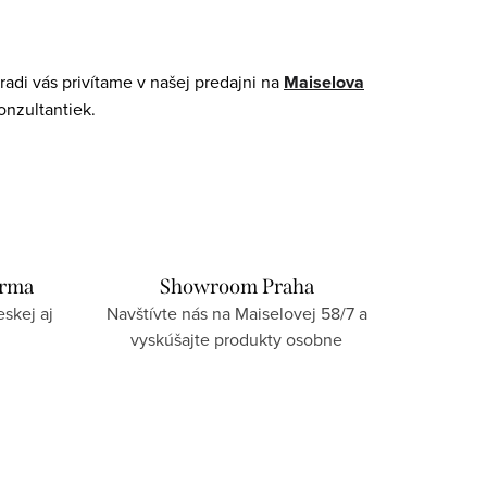
adi vás privítame v našej predajni na
Maiselova
onzultantiek.
arma
Showroom Praha
skej aj
Navštívte nás na Maiselovej 58/7 a
vyskúšajte produkty osobne