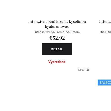
Intenzivní oční krém s kyselinou
Intenz
hyaluronovou
Intense 3x Hyaluronic Eye Cream
The Ult
€52,92
DETAIL
Vypredané
Kód:
1126
SALEC