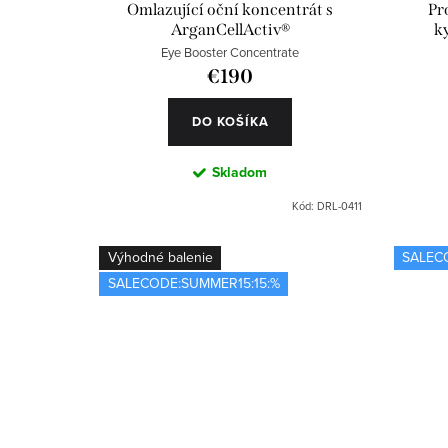
Omlazující oční koncentrát s
Pr
ArganCellActiv®
k
Eye Booster Concentrate
€190
DO KOŠÍKA
Skladom
Kód:
DRL-0411
Výhodné balenie
SALEC
SALECODE:SUMMER15:15:%