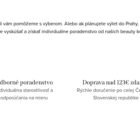
di vám pomôžeme s výberom. Alebo ak plánujete výlet do Prahy, r
e vyskúšať a získať individuálne poradenstvo od našich beauty k
dborné poradenstvo
Doprava nad 123€ zd
dividuálna starostlivosť a
Rýchle doručenie po celej Če
odporúčania na mieru
Slovenskej republike