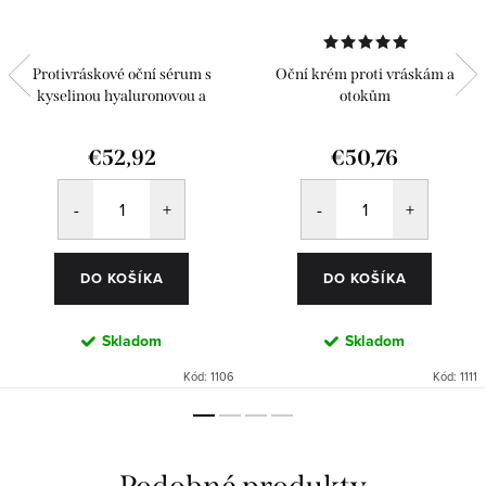
Protivráskové oční sérum s
Oční krém proti vráskám a
kyselinou hyaluronovou a
otokům
Matrixylem
€52,92
€50,76
DO KOŠÍKA
DO KOŠÍKA
Skladom
Skladom
Kód:
1106
Kód:
1111