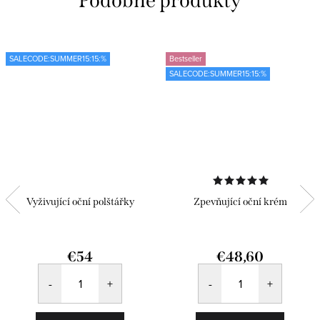
SALECODE:SUMMER15:15:%
Bestseller
SALECODE:SUMMER15:15:%
Vyživující oční polštářky
Zpevňující oční krém
€54
€48,60