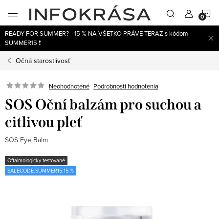
Prejsť
N
na
obsah
READY FOR SUMMER? –15 % NA VŠETKO PRÁVE TERAZ s kódom
K
SUMMER15 ❗
Očná starostlivosť
Neohodnotené
Podrobnosti hodnotenia
SOS Oční balzám pro suchou a
citlivou pleť
SOS Eye Balm
Oftalmologicky testované
SALECODE:SUMMER15:15:%