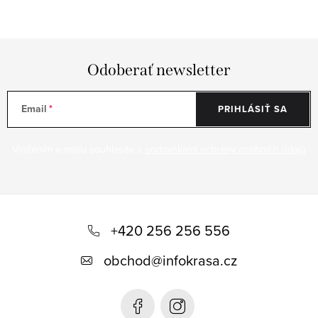
Odoberať newsletter
Email
PRIHLÁSIŤ SA
Vložením e-mailu souhlasíte s
podmínkami ochrany osobních údajů
Z
á
+420 256 256 556
p
obchod
@
infokrasa.cz
ä
t