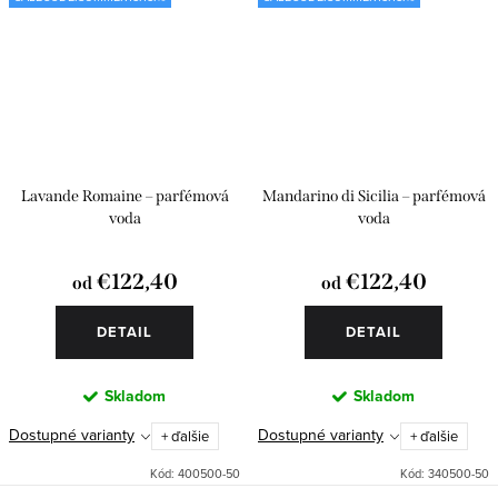
Lavande Romaine – parfémová
Mandarino di Sicilia – parfémová
voda
voda
€122,40
€122,40
od
od
DETAIL
DETAIL
Skladom
Skladom
Dostupné varianty
Dostupné varianty
+ ďalšie
+ ďalšie
Kód:
400500-50
Kód:
340500-50