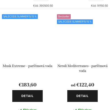
Kód:
390500-50
Kód:
91150-50
SALECODE:SUMMER15:15:%
Bestseller
SALECODE:SUMMER15:15:%
Musk Extreme – parfémová voda
Neroli Mediterraneo – parfémová
voda
€183,60
€122,40
od
DETAIL
DETAIL
Skladom
Skladom