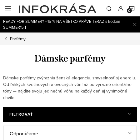
Prejsť
N
na
obsah
READY FOR SUMMER? –15 % NA VŠETKO PRÁVE TERAZ s kódom
K
SUMMER15 ❗
Parfémy
Dámske parfémy
Dámske parfémy zvýraznia ženskú eleganciu, zmyselnosť aj energiu.
Od ľahkých kvetinových a ovocných vôní až po výrazné orientálne
tóny — nájdite svoju jedinečnú vôňu na každý deň aj výnimočné
chvíle.
FILTROVAŤ
V
R
Odporúčame