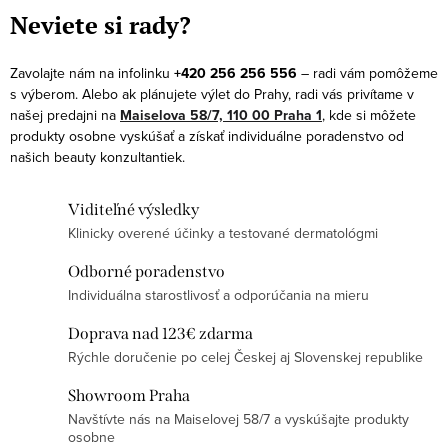
c
á
Neviete si rady?
i
n
e
k
Zavolajte nám na infolinku
+420 256 256 556
– radi vám pomôžeme
p
s výberom. Alebo ak plánujete výlet do Prahy, radi vás privítame v
o
r
našej predajni na
Maiselova 58/7, 110 00 Praha 1
, kde si môžete
v
produkty osobne vyskúšať a získať individuálne poradenstvo od
v
a
našich beauty konzultantiek.
k
n
y
i
Viditeľné výsledky
v
e
Klinicky overené účinky a testované dermatológmi
ý
p
Odborné poradenstvo
Individuálna starostlivosť a odporúčania na mieru
i
s
Doprava nad 123€ zdarma
u
Rýchle doručenie po celej Českej aj Slovenskej republike
Showroom Praha
Navštívte nás na Maiselovej 58/7 a vyskúšajte produkty
osobne