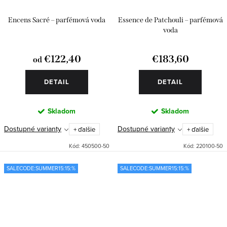
Encens Sacré – parfémová voda
Essence de Patchouli – parfémová
voda
€122,40
€183,60
od
DETAIL
DETAIL
Skladom
Skladom
Dostupné varianty
Dostupné varianty
+ ďalšie
+ ďalšie
Kód:
450500-50
Kód:
220100-50
SALECODE:SUMMER15:15:%
SALECODE:SUMMER15:15:%