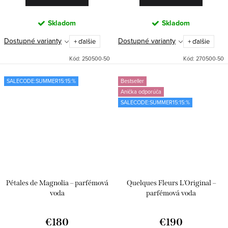
Skladom
Skladom
Dostupné varianty
Dostupné varianty
+ ďalšie
+ ďalšie
Kód:
250500-50
Kód:
270500-50
SALECODE:SUMMER15:15:%
Bestseller
Anička odporúča
SALECODE:SUMMER15:15:%
Pétales de Magnolia – parfémová
Quelques Fleurs L'Original –
voda
parfémová voda
€180
€190