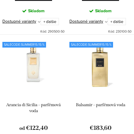
v
Skladom
Skladom
Dostupné varianty
Dostupné varianty
+ ďalšie
+ ďalšie
Kód:
290500-50
Kód:
230100-50
SALECODE:SUMMER15:15:%
SALECODE:SUMMER15:15:%
Arancia di Sicilia – parfémová
Balsamir – parfémová voda
voda
€122,40
€183,60
od