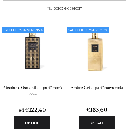
ý
a
Najlacnejšie
110
položiek celkom
p
d
i
e
Najdrahšie
s
n
SALECODE:SUMMER15:15:%
SALECODE:SUMMER15:15:%
Najpredávanejšie
p
i
r
e
Abecedne
o
p
d
r
u
o
k
d
Absolue d’Osmanthe – parfémová
Ambre Gris – parfémová voda
t
u
voda
o
k
€122,40
€183,60
od
v
t
o
DETAIL
DETAIL