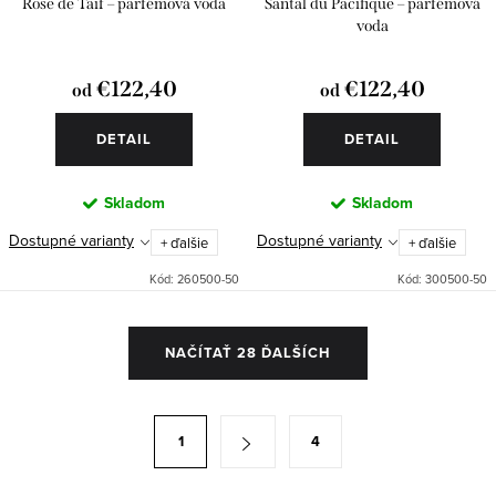
Rose de Taif – parfémová voda
Santal du Pacifique – parfémová
voda
€122,40
€122,40
od
od
DETAIL
DETAIL
Skladom
Skladom
Dostupné varianty
Dostupné varianty
+ ďalšie
+ ďalšie
Kód:
260500-50
Kód:
300500-50
O
NAČÍTAŤ 28 ĎALŠÍCH
v
l
á
S
1
4
d
t
a
r