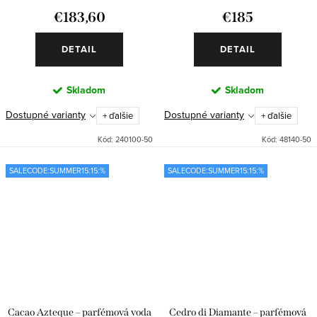
€183,60
€185
DETAIL
DETAIL
Skladom
Skladom
Dostupné varianty
Dostupné varianty
+ ďalšie
+ ďalšie
Kód:
240100-50
Kód:
48140-50
SALECODE:SUMMER15:15:%
SALECODE:SUMMER15:15:%
Cacao Azteque – parfémová voda
Cedro di Diamante – parfémová