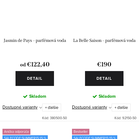
Jasmin de Pays – parfémová voda
La Belle Saison – parfémová voda
€122,40
€190
od
DETAIL
DETAIL
Skladom
Skladom
Dostupné varianty
Dostupné varianty
+ ďalšie
+ ďalšie
Kód:
380500-50
Kód:
92150-50
Anička odporúča
Bestseller
SALECODE:SUMMER15:15:%
SALECODE:SUMMER15:15:%