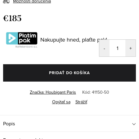
Možnosti doručenia
€185
Jednotková
cena:
Nakupujte hned, plaťte pak!
PRIDAŤ DO KOŠÍKA
Značka:
Houbigant Paris
Kód:
41150-50
Opýtať sa
Strážiť
Popis