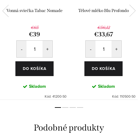
Vonná sviečka Tabac Nomade
Tělové mléko Blu Profondo
€65
€56,12
€39
€33,67
DO KOŠÍKA
DO KOŠÍKA
Skladom
Skladom
Kód:
41200-50
Kód:
110500-50