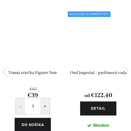
SALECODE:SUMMER15:15:%
Vonná sviečka Figuier Noir
Oud Imperial – parfémová voda
€65
€39
€122,40
od
DETAIL
DO KOŠÍKA
Skladom