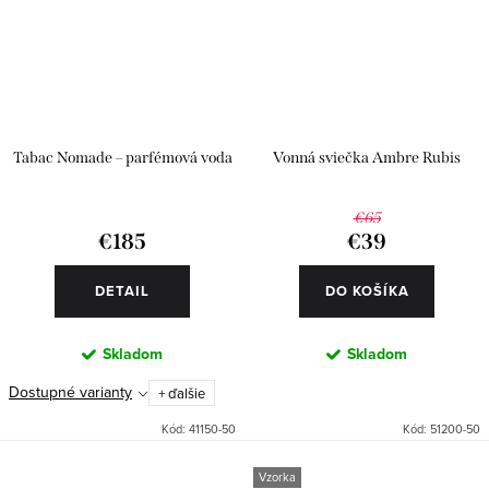
Tabac Nomade – parfémová voda
Vonná sviečka Ambre Rubis
€65
€185
€39
DETAIL
DO KOŠÍKA
Skladom
Skladom
Dostupné varianty
+ ďalšie
Kód:
41150-50
Kód:
51200-50
Vzorka