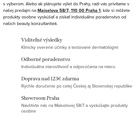
p
s výberom. Alebo ak plánujete výlet do Prahy, radi vás privítame v
o
r
našej predajni na
Maiselova 58/7, 110 00 Praha 1
, kde si môžete
v
produkty osobne vyskúšať a získať individuálne poradenstvo od
v
a
našich beauty konzultantiek.
k
n
y
i
Viditeľné výsledky
v
e
Klinicky overené účinky a testované dermatológmi
ý
p
Odborné poradenstvo
Individuálna starostlivosť a odporúčania na mieru
i
s
Doprava nad 123€ zdarma
u
Rýchle doručenie po celej Českej aj Slovenskej republike
Showroom Praha
Navštívte nás na Maiselovej 58/7 a vyskúšajte produkty
osobne