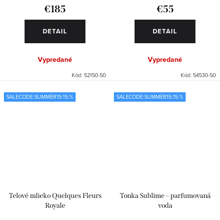
€185
€55
DETAIL
DETAIL
Vypredané
Vypredané
Kód:
52150-50
Kód:
54530-50
SALECODE:SUMMER15:15:%
SALECODE:SUMMER15:15:%
Telové mlieko Quelques Fleurs
Tonka Sublime – parfumovaná
Royale
voda