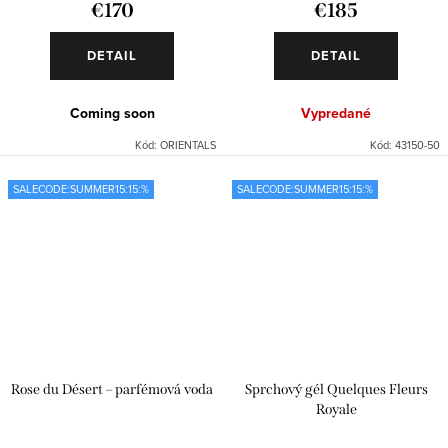
€170
€185
DETAIL
DETAIL
Coming soon
Vypredané
Kód:
ORIENTALS
Kód:
43150-50
SALECODE:SUMMER15:15:%
SALECODE:SUMMER15:15:%
Rose du Désert – parfémová voda
Sprchový gél Quelques Fleurs
Royale