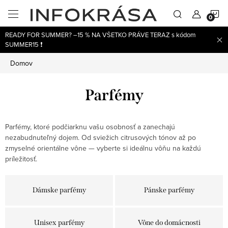
Prejsť
N
na
obsah
READY FOR SUMMER? –15 % NA VŠETKO PRÁVE TERAZ s kódom
K
SUMMER15 ❗
Domov
Parfémy
Parfémy, ktoré podčiarknu vašu osobnosť a zanechajú
nezabudnuteľný dojem. Od sviežich citrusových tónov až po
zmyselné orientálne vône — vyberte si ideálnu vôňu na každú
príležitosť.
Dámske parfémy
Pánske parfémy
Unisex parfémy
Vône do domácnosti