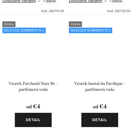
Dostupné varianty
Dostupné varianty
+ ďalšie
+ ďalšie
Kód:
240710-50
Kód:
250730-50
Vzorka
Vzorka
SALECODE:SUMMER15:15:%
SALECODE:SUMMER15:15:%
Vzorek Patchouli Nosy Be –
Vzorek Santal du Pacifique –
parfémová voda
parfémová voda
€4
€4
od
od
DETAIL
DETAIL