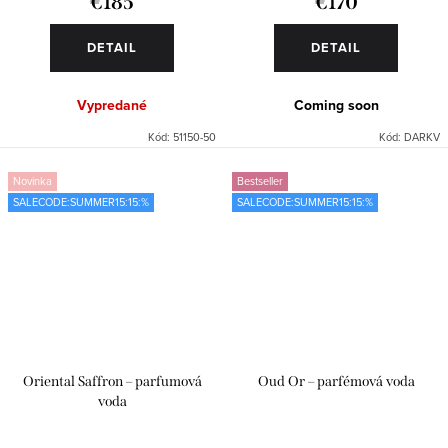
€185
€170
DETAIL
DETAIL
Vypredané
Coming soon
Kód:
51150-50
Kód:
DARKV
Novinka
Bestseller
SALECODE:SUMMER15:15:%
SALECODE:SUMMER15:15:%
Oriental Saffron – parfumová
Oud Or – parfémová voda
voda