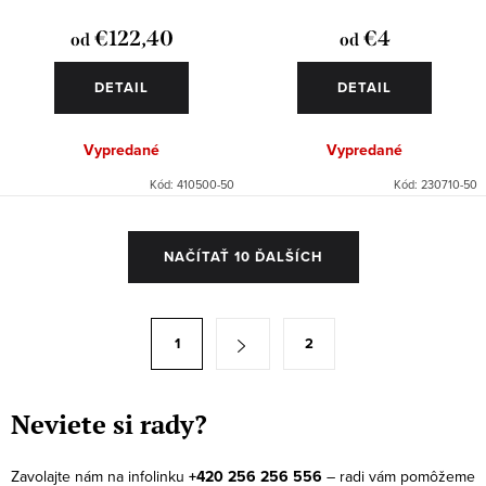
€122,40
€4
od
od
DETAIL
DETAIL
Vypredané
Vypredané
Kód:
410500-50
Kód:
230710-50
O
NAČÍTAŤ 10 ĎALŠÍCH
v
l
á
S
1
2
d
t
a
r
c
á
Neviete si rady?
i
n
e
k
Zavolajte nám na infolinku
+420 256 256 556
– radi vám pomôžeme