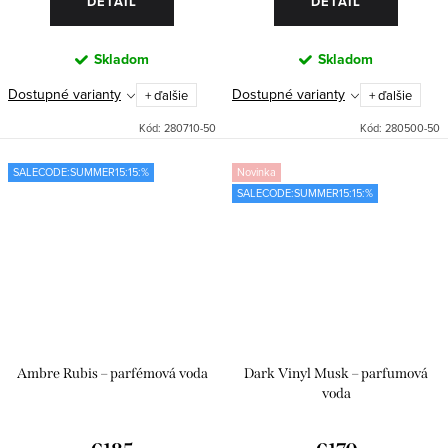
DETAIL
DETAIL
Skladom
Skladom
Dostupné varianty
Dostupné varianty
+ ďalšie
+ ďalšie
Kód:
280710-50
Kód:
280500-50
SALECODE:SUMMER15:15:%
Novinka
SALECODE:SUMMER15:15:%
Ambre Rubis – parfémová voda
Dark Vinyl Musk – parfumová
voda