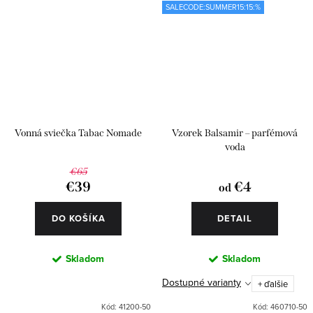
SALECODE:SUMMER15:15:%
Vonná sviečka Tabac Nomade
Vzorek Balsamir – parfémová
voda
€65
€39
€4
od
DO KOŠÍKA
DETAIL
Skladom
Skladom
Dostupné varianty
+ ďalšie
Kód:
41200-50
Kód:
460710-50