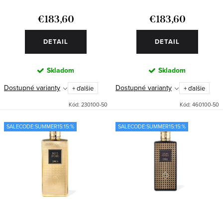
o
k
€183,60
€183,60
v
t
o
DETAIL
DETAIL
v
Skladom
Skladom
Dostupné varianty
Dostupné varianty
+ ďalšie
+ ďalšie
Kód:
230100-50
Kód:
460100-50
SALECODE:SUMMER15:15:%
SALECODE:SUMMER15:15:%