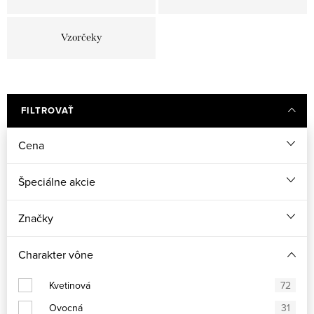
Vzorčeky
FILTROVAŤ
Cena
Špeciálne akcie
Značky
Charakter vône
Kvetinová
72
Ovocná
31