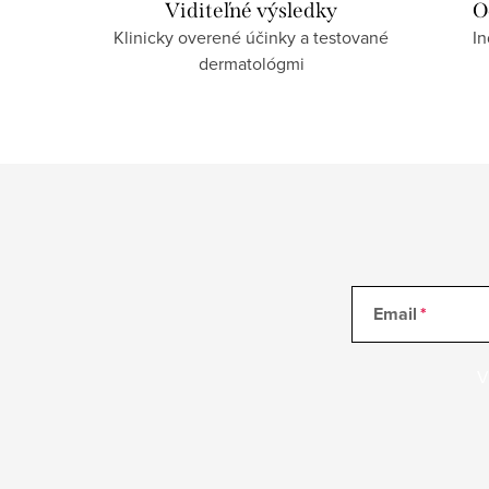
Viditeľné výsledky
O
Klinicky overené účinky a testované
In
dermatológmi
Email
V