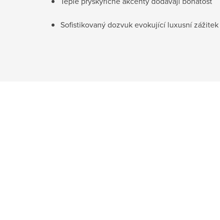
Teplé pryskyřičné akcenty dodávají bohatost
Sofistikovaný dozvuk evokující luxusní zážitek