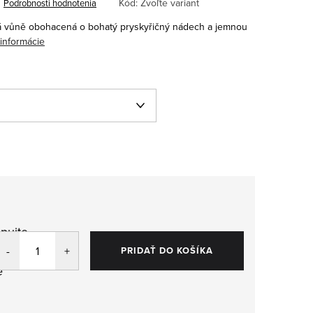
Kód:
Zvoľte variant
Podrobnosti hodnotenia
á vůně obohacená o bohatý pryskyřičný nádech a jemnou
 informácie
pujte
,
PRIDAŤ DO KOŠÍKA
e