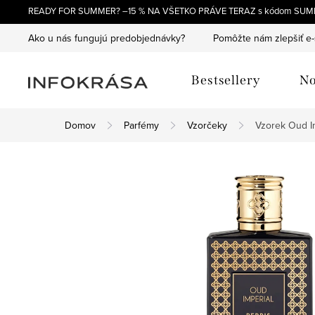
Prejsť
READY FOR SUMMER? –15 % NA VŠETKO PRÁVE TERAZ s kódom SUM
na
Ako u nás fungujú predobjednávky?
Pomôžte nám zlepšiť e
obsah
Bestsellery
No
Domov
Parfémy
Vzorčeky
Vzorek Oud I