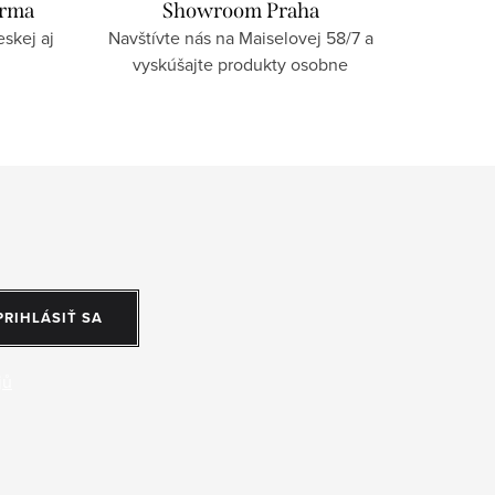
arma
Showroom Praha
skej aj
Navštívte nás na Maiselovej 58/7 a
vyskúšajte produkty osobne
PRIHLÁSIŤ SA
jů