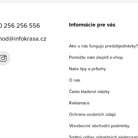
Informácie pre vás
0 256 256 556
hod
@
infokrasa.cz
Ako u nás fungujú predobjednávky?
Pomôžte nám zlepšiť e-shop
Naše tipy a príbehy
O nás
Často kladené otázky
Reklamace
Ochrana osobních údajů
Všeobecné obchodní podmínky
Spätný odber odpadných elektrozar