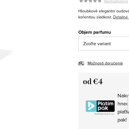
Neohodnotené
Hloubkově elegantní oudov
kořenitou sladkost.
Detailné
Objem parfumu
Možnosti doručenia
od
€4
Jednotková
Naku
cena:
hned
plaťt
pak!