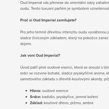
Oud Imperial vás přenese do orientální oázy zahal
oudu. Tento luxusní parfém je symbolem vznešenosti,
Proč si Oud Imperial zamilujete?
Pro jeho temně dřevitou intenzitu oudu vyváženou
sladce živicovým základem, který na pokožce zanechá
dojem.
Jak voní Oud Imperial?
Úvod patří plné oudové esenci, která se snoubí s tó
srdci se rozvine bohaté, sladce pryskyřičné aroma, 
sametového základu s dřevitě-kouřovými akordy, p
Hlava:
oudové esence
Srdce:
kadidlo, pryskyřice, jemné koření
Základ:
kouřové dřevo, pižmo, ambra