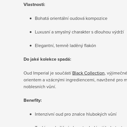
Vlastnosti:
Bohatá orientální oudová kompozice
Luxusní a smyslný charakter s dlouhou výdrží
Elegantní, temně laděný flakón
Do jaké kolekce spadá:
Oud Imperial je součástí
Black Collection
, výjimečn
orientem a vzácnými ingrediencemi, navržené pro mi
noblesních vůní.
Benefity:
Intenzivní oud pro znalce hlubokých vůní