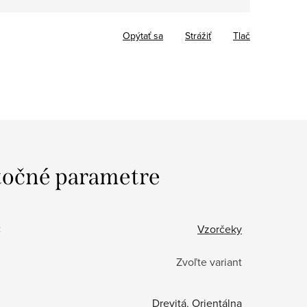
Opýtať sa
Strážiť
Tlač
očné parametre
:
Vzorčeky
Zvoľte variant
Drevitá
,
Orientálna