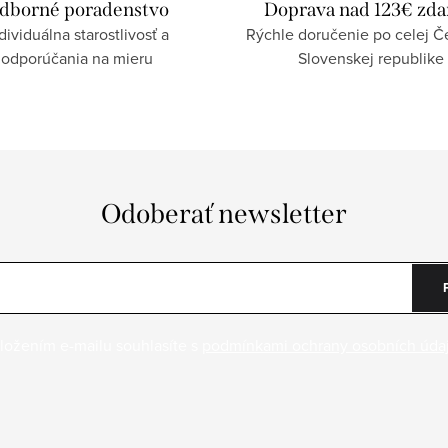
dborné poradenstvo
Doprava nad 123€ zd
dividuálna starostlivosť a
Rýchle doručenie po celej Če
odporúčania na mieru
Slovenskej republike
Odoberať newsletter
ložením e-mailu souhlasíte s
podmínkami ochrany osobních úda