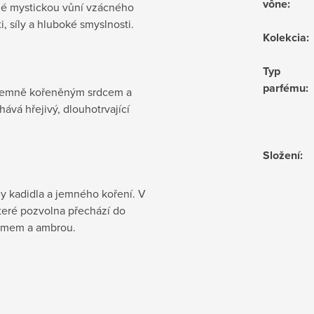
vône
:
ené mystickou vůní vzácného
 síly a hluboké smyslnosti.
Kolekcia
:
Typ
parfému
:
 jemně kořeněným srdcem a
vá hřejivý, dlouhotrvající
Složení
:
ny kadidla a jemného koření. V
které pozvolna přechází do
ižmem a ambrou.