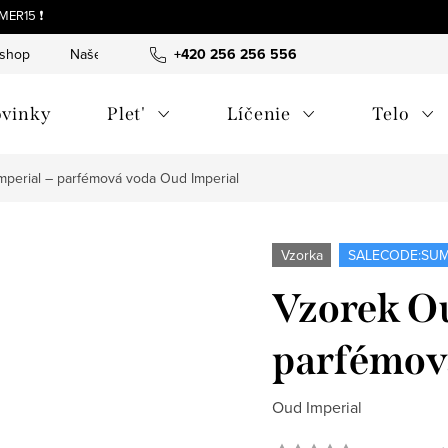
MER15 ❗
-shop
Naše tipy a príbehy
+420 256 256 556
O nás
Často kladené otázky
vinky
Plet'
Líčenie
Telo
mperial – parfémová voda
Oud Imperial
Vzorka
SALECODE:SUM
Vzorek Ou
parfémov
Oud Imperial