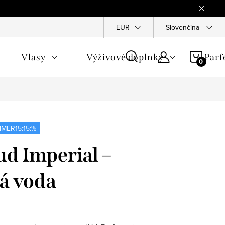
Reklamace
Ochrana osobních údajů
EUR
Slovenčina
Všeobecné obchod
NÁKU
Vlasy
Výživové doplnky
Par
KOŠÍ
MER15:15:%
d Imperial –
á voda