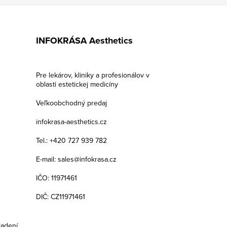
INFOKRÁSA Aesthetics
Pre lekárov, kliniky a profesionálov v
oblasti estetickej medicíny
Veľkoobchodný predaj
infokrasa-aesthetics.cz
Tel.: +420 727 939 782
E-mail: sales@infokrasa.cz
IČO: 11971461
DIČ: CZ11971461
iadení