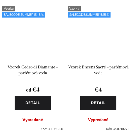
Vzorka
Vzorka
SALECODE:SUMMER15:15:%
SALECODE:SUMMER15:15:%
Vzorek Cedro di Diamante –
Vzorek Encens Sacré – parfémová
parfémová voda
voda
€4
€4
od
DETAIL
DETAIL
Vypredané
Vypredané
Kód:
330710-50
Kód:
450710-50