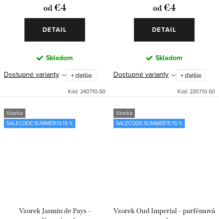
€4
€4
od
od
DETAIL
DETAIL
Skladom
Skladom
Dostupné varianty
Dostupné varianty
+ ďalšie
+ ďalšie
Kód:
240710-50
Kód:
220710-50
Vzorka
Vzorka
SALECODE:SUMMER15:15:%
SALECODE:SUMMER15:15:%
Vzorek Jasmin de Pays –
Vzorek Oud Imperial – parfémová