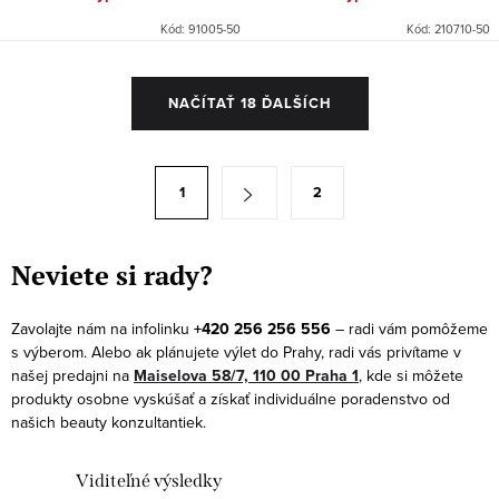
Kód:
91005-50
Kód:
210710-50
O
NAČÍTAŤ 18 ĎALŠÍCH
v
l
á
S
1
2
d
t
a
r
c
á
Neviete si rady?
i
n
e
k
Zavolajte nám na infolinku
+420 256 256 556
– radi vám pomôžeme
p
s výberom. Alebo ak plánujete výlet do Prahy, radi vás privítame v
o
r
našej predajni na
Maiselova 58/7, 110 00 Praha 1
, kde si môžete
v
produkty osobne vyskúšať a získať individuálne poradenstvo od
v
a
našich beauty konzultantiek.
k
n
y
i
Viditeľné výsledky
v