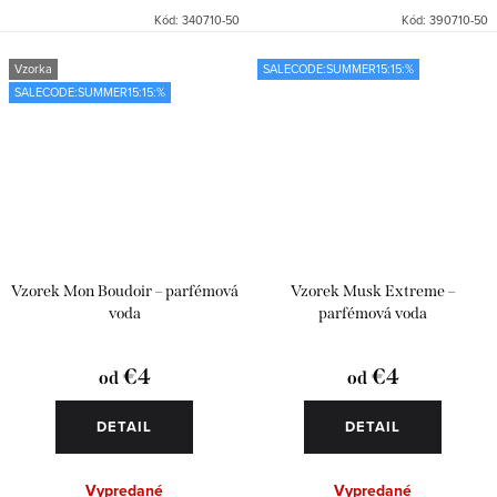
Kód:
340710-50
Kód:
390710-50
Vzorka
SALECODE:SUMMER15:15:%
SALECODE:SUMMER15:15:%
Vzorek Mon Boudoir – parfémová
Vzorek Musk Extreme –
voda
parfémová voda
€4
€4
od
od
DETAIL
DETAIL
Vypredané
Vypredané