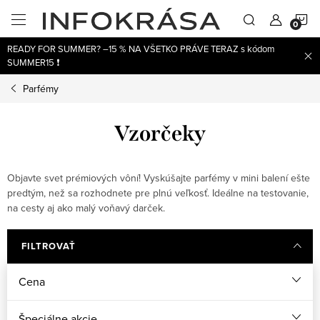
Prejsť
N
na
obsah
READY FOR SUMMER? –15 % NA VŠETKO PRÁVE TERAZ s kódom
K
SUMMER15 ❗
Parfémy
Vzorčeky
Objavte svet prémiových vôní! Vyskúšajte parfémy v mini balení ešte
predtým, než sa rozhodnete pre plnú veľkosť. Ideálne na testovanie,
na cesty aj ako malý voňavý darček.
FILTROVAŤ
Cena
Špeciálne akcie