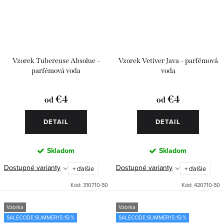
Vzorek Tubereuse Absolue –
Vzorek Vetiver Java – parfémová
parfémová voda
voda
€4
€4
od
od
DETAIL
DETAIL
Skladom
Skladom
Dostupné varianty
Dostupné varianty
+ ďalšie
+ ďalšie
Kód:
310710-50
Kód:
420710-50
Vzorka
Vzorka
SALECODE:SUMMER15:15:%
SALECODE:SUMMER15:15:%