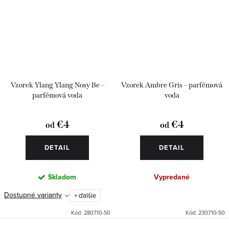
Vzorek Ylang Ylang Nosy Be –
Vzorek Ambre Gris – parfémová
parfémová voda
voda
€4
€4
od
od
DETAIL
DETAIL
Skladom
Vypredané
Dostupné varianty
+ ďalšie
Kód:
280710-50
Kód:
230710-50