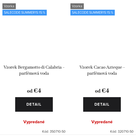
Vzorka
Vzorka
SALECODE:SUMMER15:15:%
SALECODE:SUMMER15:15:%
Vzorek Bergamotto di Calabria –
Vzorek Cacao Azteque –
parfémová voda
parfémová voda
€4
€4
od
od
DETAIL
DETAIL
Vypredané
Vypredané
Kód:
350710-50
Kód:
320710-50