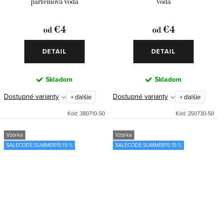
parfémová voda
voda
€4
€4
od
od
DETAIL
DETAIL
Skladom
Skladom
Dostupné varianty
Dostupné varianty
+ ďalšie
+ ďalšie
Kód:
380710-50
Kód:
250730-50
Vzorka
Vzorka
SALECODE:SUMMER15:15:%
SALECODE:SUMMER15:15:%