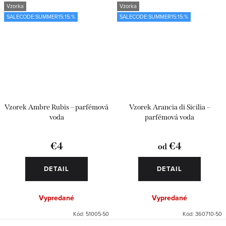
Vzorka
Vzorka
SALECODE:SUMMER15:15:%
SALECODE:SUMMER15:15:%
Vzorek Ambre Rubis – parfémová
Vzorek Arancia di Sicilia –
voda
parfémová voda
€4
€4
od
DETAIL
DETAIL
Vypredané
Vypredané
Kód:
51005-50
Kód:
360710-50