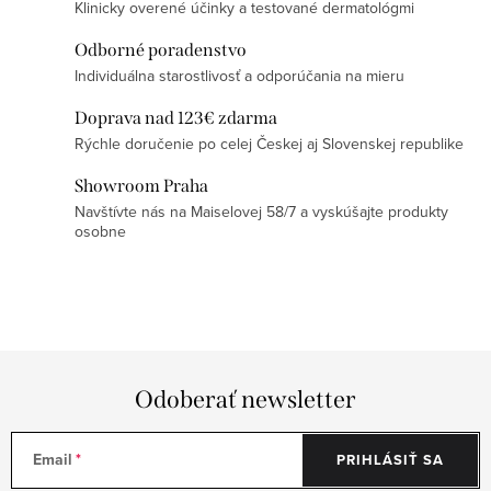
e
Klinicky overené účinky a testované dermatológmi
ý
p
Odborné poradenstvo
Individuálna starostlivosť a odporúčania na mieru
i
s
Doprava nad 123€ zdarma
u
Rýchle doručenie po celej Českej aj Slovenskej republike
Showroom Praha
Navštívte nás na Maiselovej 58/7 a vyskúšajte produkty
osobne
Odoberať newsletter
Email
PRIHLÁSIŤ SA