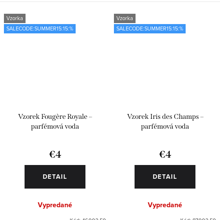
Vzorka
Vzorka
SALECODE:SUMMER15:15:%
SALECODE:SUMMER15:15:%
Vzorek Fougère Royale –
Vzorek Iris des Champs –
parfémová voda
parfémová voda
€4
€4
DETAIL
DETAIL
Vypredané
Vypredané