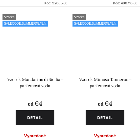
Kód:
92005-50
Kód:
400710-50
Vzorka
Vzorka
SALECODE:SUMMER15:15:%
SALECODE:SUMMER15:15:%
Vzorek Mandarino di Sicilia –
Vzorek Mimosa Tanneron –
parfémová voda
parfémová voda
€4
€4
od
od
DETAIL
DETAIL
Vypredané
Vypredané