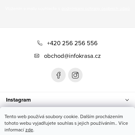
Vložením e-mailu souhlasíte s
podmínkami ochrany osobních údajů
Z
á
+420 256 256 556
p
obchod
@
infokrasa.cz
ä
t
i
e
Instagram
Informácie pre vás
Tento web používá soubory cookie. Dalším procházením
tohoto webu vyjadřujete souhlas s jejich používáním.. Více
informací
zde
.