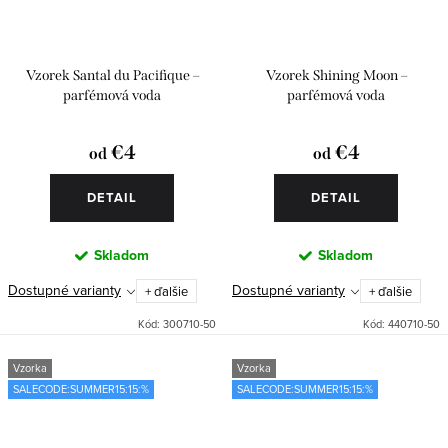
Vzorek Santal du Pacifique –
Vzorek Shining Moon –
parfémová voda
parfémová voda
€4
€4
od
od
DETAIL
DETAIL
Skladom
Skladom
Dostupné varianty
Dostupné varianty
+ ďalšie
+ ďalšie
Kód:
300710-50
Kód:
440710-50
Vzorka
Vzorka
SALECODE:SUMMER15:15:%
SALECODE:SUMMER15:15:%