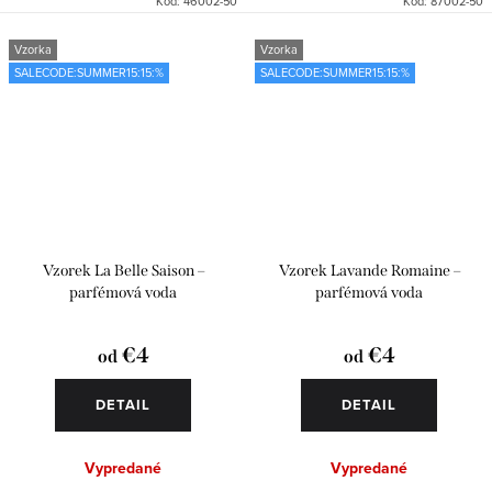
Kód:
46002-50
Kód:
87002-50
Vzorka
Vzorka
SALECODE:SUMMER15:15:%
SALECODE:SUMMER15:15:%
Vzorek La Belle Saison –
Vzorek Lavande Romaine –
parfémová voda
parfémová voda
€4
€4
od
od
DETAIL
DETAIL
Vypredané
Vypredané