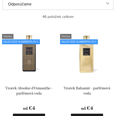
V
R
Odporúčame
ý
a
Najlacnejšie
46
položiek celkom
p
d
i
e
Najdrahšie
s
n
Vzorka
Vzorka
Najpredávanejšie
SALECODE:SUMMER15:15:%
SALECODE:SUMMER15:15:%
p
i
r
e
Abecedne
o
p
d
r
u
o
k
d
Vzorek Absolue d’Osmanthe –
Vzorek Balsamir – parfémová
t
u
parfémová voda
voda
o
k
€4
€4
od
od
v
t