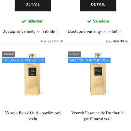
o
DETAIL
DETAIL
v
Skladom
Skladom
Dostupné varianty
Dostupné varianty
+ ďalšie
+ ďalšie
Kód:
290710-50
Kód:
460710-50
Vzorka
Vzorka
SALECODE:SUMMER15:15:%
SALECODE:SUMMER15:15:%
Vzorek Bois d’Oud – parfémová
Vzorek Essence de Patchouli –
voda
parfémová voda