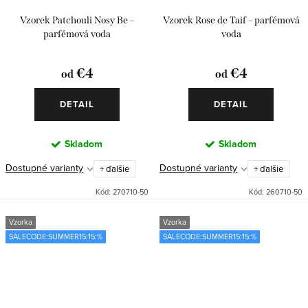
Vzorek Patchouli Nosy Be –
Vzorek Rose de Taif – parfémová
parfémová voda
voda
€4
€4
od
od
DETAIL
DETAIL
Skladom
Skladom
Dostupné varianty
Dostupné varianty
+ ďalšie
+ ďalšie
Kód:
270710-50
Kód:
260710-50
Vzorka
Vzorka
SALECODE:SUMMER15:15:%
SALECODE:SUMMER15:15:%