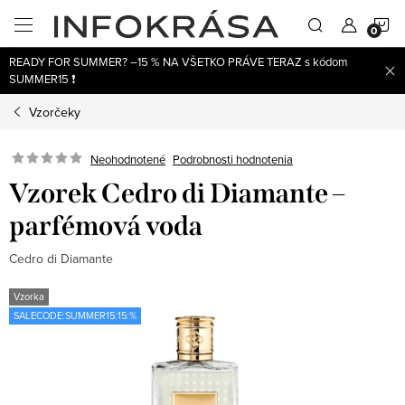
Prejsť
N
na
obsah
READY FOR SUMMER? –15 % NA VŠETKO PRÁVE TERAZ s kódom
K
SUMMER15 ❗
Vzorčeky
Neohodnotené
Podrobnosti hodnotenia
Vzorek Cedro di Diamante –
parfémová voda
Cedro di Diamante
Vzorka
SALECODE:SUMMER15:15:%