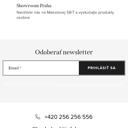
Showroom Praha
Navštívte nás na Maiselovej 58/7 a vyskúšajte produkty
osobne
Odoberať newsletter
Email
PRIHLÁSIŤ SA
Vložením e-mailu souhlasíte s
podmínkami ochrany osobních údajů
Z
á
+420 256 256 556
p