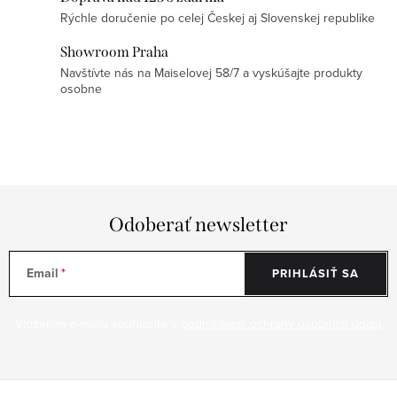
y
Rýchle doručenie po celej Českej aj Slovenskej republike
v
ý
Showroom Praha
Navštívte nás na Maiselovej 58/7 a vyskúšajte produkty
p
osobne
i
s
u
Odoberať newsletter
Email
PRIHLÁSIŤ SA
Vložením e-mailu souhlasíte s
podmínkami ochrany osobních údajů
Z