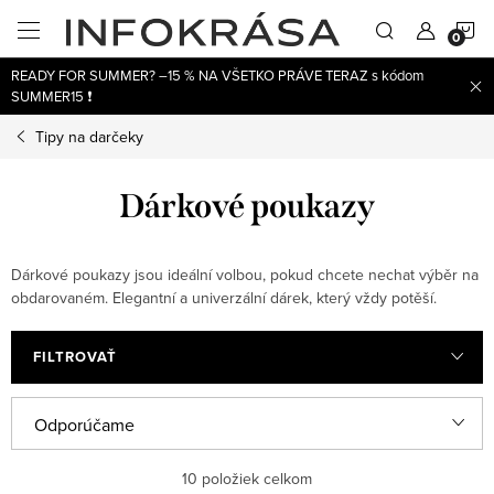
Prejsť
N
na
obsah
READY FOR SUMMER? –15 % NA VŠETKO PRÁVE TERAZ s kódom
K
SUMMER15 ❗
Tipy na darčeky
Dárkové poukazy
Dárkové poukazy jsou ideální volbou, pokud chcete nechat výběr na
obdarovaném. Elegantní a univerzální dárek, který vždy potěší.
FILTROVAŤ
V
R
Odporúčame
ý
a
Najlacnejšie
10
položiek celkom
p
d