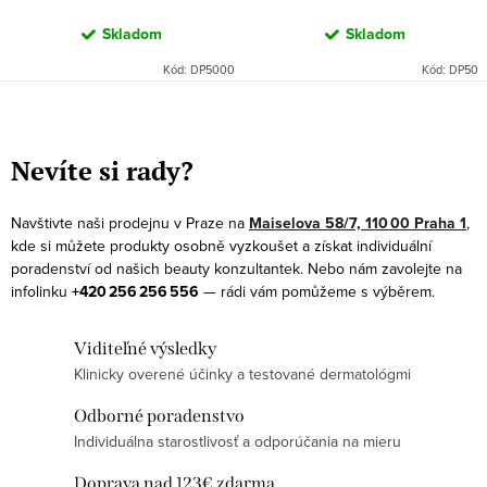
Skladom
Skladom
Kód:
DP5000
Kód:
DP50
O
v
Nevíte si rady?
l
á
Navštivte naši prodejnu v Praze na
Maiselova 58/7, 110 00 Praha 1
,
d
kde si můžete produkty osobně vyzkoušet a získat individuální
a
poradenství od našich beauty konzultantek. Nebo nám zavolejte na
infolinku
+420 256 256 556
— rádi vám pomůžeme s výběrem.
c
i
Viditeľné výsledky
e
Klinicky overené účinky a testované dermatológmi
p
r
Odborné poradenstvo
v
Individuálna starostlivosť a odporúčania na mieru
k
Doprava nad 123€ zdarma