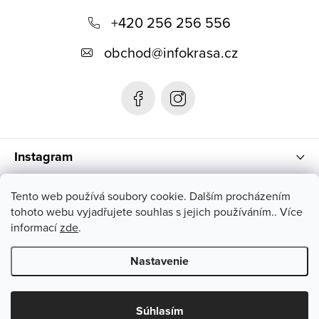
á
+420 256 256 556
p
obchod
@
infokrasa.cz
ä
t
i
e
Instagram
Informácie pre vás
Tento web používá soubory cookie. Dalším procházením
tohoto webu vyjadřujete souhlas s jejich používáním.. Více
informací
zde
.
Nastavenie
Copyright 2026
INFOKRÁSA
. Všetky práva vyhradené.
Súhlasím