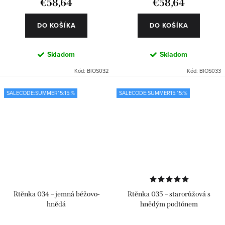
€58,64
€58,64
DO KOŠÍKA
DO KOŠÍKA
Skladom
Skladom
Kód:
BIOS032
Kód:
BIOS033
SALECODE:SUMMER15:15:%
SALECODE:SUMMER15:15:%
Rtěnka 034 – jemná béžovo-
Rtěnka 035 – starorůžová s
hnědá
hnědým podtónem