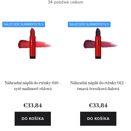
Najlacnejšie
34
položiek celkom
p
d
i
e
Najdrahšie
s
n
SALECODE:SUMMER15:15:%
SALECODE:SUMMER15:15:%
Najpredávanejšie
p
i
r
e
Abecedne
o
p
d
r
u
o
k
d
Náhradní náplň do rtěnky 010 –
Náhradní náplň do rtěnky 012 –
t
u
sytě malinově růžová
tmavá švestková fialová
o
k
€33,84
€33,84
v
t
o
DO KOŠÍKA
DO KOŠÍKA
v