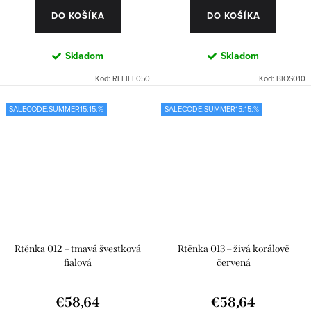
DO KOŠÍKA
DO KOŠÍKA
Skladom
Skladom
Kód:
REFILL050
Kód:
BIOS010
SALECODE:SUMMER15:15:%
SALECODE:SUMMER15:15:%
Rtěnka 012 – tmavá švestková
Rtěnka 013 – živá korálově
fialová
červená
€58,64
€58,64