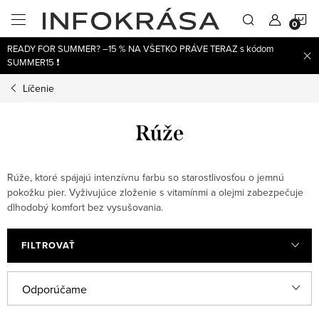
Prejsť
N
na
obsah
READY FOR SUMMER? –15 % NA VŠETKO PRÁVE TERAZ s kódom
K
SUMMER15 ❗
Líčenie
Rúže
Rúže, ktoré spájajú intenzívnu farbu so starostlivosťou o jemnú
pokožku pier. Vyživujúce zloženie s vitamínmi a olejmi zabezpečuje
dlhodobý komfort bez vysušovania.
FILTROVAŤ
V
R
Odporúčame
ý
a