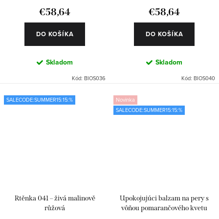
€58,64
€58,64
DO KOŠÍKA
DO KOŠÍKA
Skladom
Skladom
Kód:
BIOS036
Kód:
BIOS040
SALECODE:SUMMER15:15:%
Novinka
SALECODE:SUMMER15:15:%
Rtěnka 041 – živá malinově
Upokojujúci balzam na pery s
růžová
vôňou pomarančového kvetu