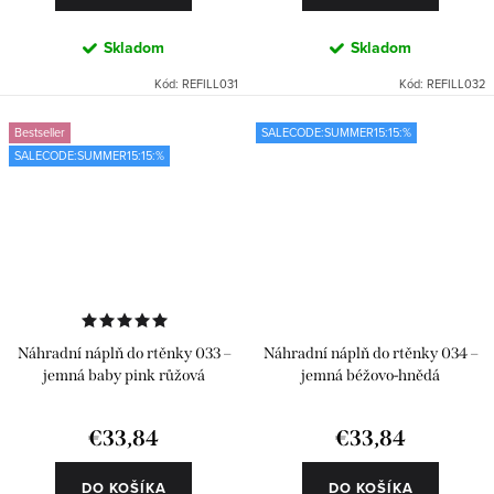
Skladom
Skladom
Kód:
REFILL031
Kód:
REFILL032
Bestseller
SALECODE:SUMMER15:15:%
SALECODE:SUMMER15:15:%
Náhradní náplň do rtěnky 033 –
Náhradní náplň do rtěnky 034 –
jemná baby pink růžová
jemná béžovo-hnědá
€33,84
€33,84
DO KOŠÍKA
DO KOŠÍKA