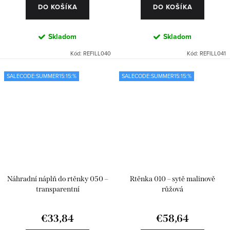
DO KOŠÍKA
DO KOŠÍKA
Skladom
Skladom
Kód:
REFILL040
Kód:
REFILL041
SALECODE:SUMMER15:15:%
SALECODE:SUMMER15:15:%
Náhradní náplň do rtěnky 050 –
Rtěnka 010 – sytě malinově
transparentní
růžová
€33,84
€58,64