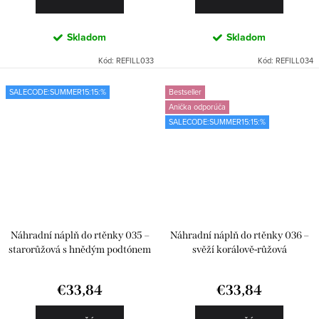
Skladom
Skladom
Kód:
REFILL033
Kód:
REFILL034
SALECODE:SUMMER15:15:%
Bestseller
Anička odporúča
SALECODE:SUMMER15:15:%
Náhradní náplň do rtěnky 035 –
Náhradní náplň do rtěnky 036 –
starorůžová s hnědým podtónem
svěží korálově-růžová
€33,84
€33,84