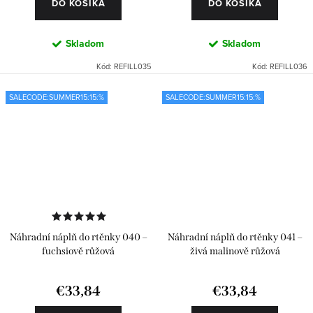
DO KOŠÍKA
DO KOŠÍKA
Skladom
Skladom
Kód:
REFILL035
Kód:
REFILL036
SALECODE:SUMMER15:15:%
SALECODE:SUMMER15:15:%
Náhradní náplň do rtěnky 040 –
Náhradní náplň do rtěnky 041 –
fuchsiově růžová
živá malinově růžová
€33,84
€33,84