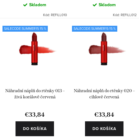
Skladom
Skladom
Kód:
REFILL010
Kód:
REFILL012
SALECODE:SUMMER15:15:%
SALECODE:SUMMER15:15:%
Náhradní náplň do rtěnky 013 –
Náhradní náplň do rtěnky 020 –
živá korálově červená
cihlově červená
€33,84
€33,84
DO KOŠÍKA
DO KOŠÍKA