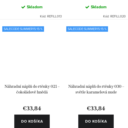
Skladom
Skladom
Kód:
REFILL013
Kód:
REFILL020
SALECODE:SUMMER15:15:%
SALECODE:SUMMER15:15:%
Náhradní náplň do rtěnky 021 –
Náhradní náplň do rtěnky 030 –
čokoládově hnědá
světle karamelová nude
€33,84
€33,84
DO KOŠÍKA
DO KOŠÍKA