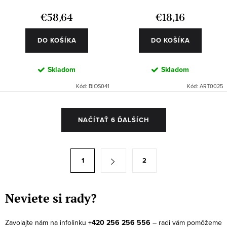
€58,64
€18,16
DO KOŠÍKA
DO KOŠÍKA
Skladom
Skladom
Kód:
BIOS041
Kód:
ART0025
O
NAČÍTAŤ 6 ĎALŠÍCH
v
l
á
S
1
2
d
t
a
r
c
á
Neviete si rady?
i
n
e
k
Zavolajte nám na infolinku
+420 256 256 556
– radi vám pomôžeme