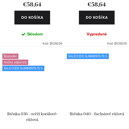
€58,64
€58,64
DO KOŠÍKA
DO KOŠÍKA
Skladom
Vypredané
Kód:
BIOS034
Kód:
BIOS035
Bestseller
SALECODE:SUMMER15:15:%
Anička odporúča
SALECODE:SUMMER15:15:%
Rtěnka 036 – svěží korálově-
Rtěnka 040 – fuchsiově růžová
růžová