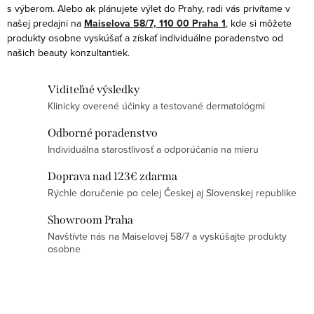
p
s výberom. Alebo ak plánujete výlet do Prahy, radi vás privítame v
o
r
našej predajni na
Maiselova 58/7, 110 00 Praha 1
, kde si môžete
v
produkty osobne vyskúšať a získať individuálne poradenstvo od
v
a
našich beauty konzultantiek.
k
n
y
i
Viditeľné výsledky
v
e
Klinicky overené účinky a testované dermatológmi
ý
p
Odborné poradenstvo
Individuálna starostlivosť a odporúčania na mieru
i
s
Doprava nad 123€ zdarma
u
Rýchle doručenie po celej Českej aj Slovenskej republike
Showroom Praha
Navštívte nás na Maiselovej 58/7 a vyskúšajte produkty
osobne