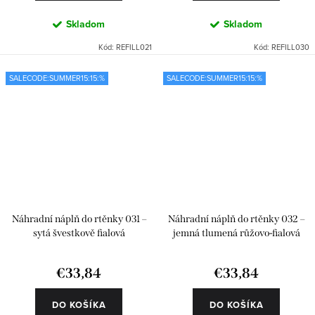
Skladom
Skladom
Kód:
REFILL021
Kód:
REFILL030
SALECODE:SUMMER15:15:%
SALECODE:SUMMER15:15:%
Náhradní náplň do rtěnky 031 –
Náhradní náplň do rtěnky 032 –
sytá švestkově fialová
jemná tlumená růžovo-fialová
€33,84
€33,84
DO KOŠÍKA
DO KOŠÍKA