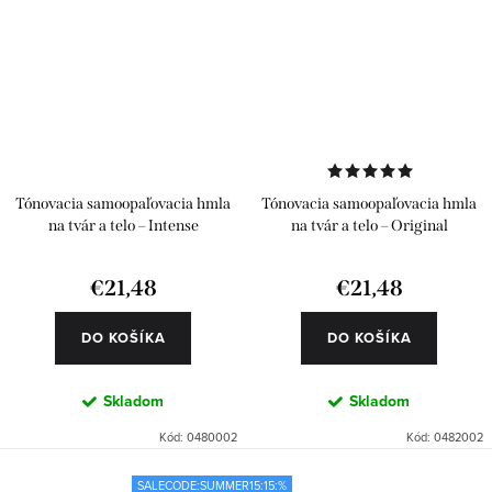
Tónovacia samoopaľovacia hmla
Tónovacia samoopaľovacia hmla
na tvár a telo – Intense
na tvár a telo – Original
€21,48
€21,48
DO KOŠÍKA
DO KOŠÍKA
Skladom
Skladom
Kód:
0480002
Kód:
0482002
SALECODE:SUMMER15:15:%