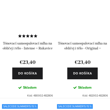
Tónovací samoopalovací mlha na
Tónovací samoopalovací mlha na
obličej i tělo – Intense + Rukavice
obličej i tělo – Original +
na aplikaci samoopalovací mlhy
Rukavice na aplikaci
na tělo
samoopalovací mlhy na tělo
€23,40
€23,40
DO KOŠÍKA
DO KOŠÍKA
Skladom
Skladom
Kód:
480002-482806
Kód:
482002-482806
SALECODE:SUMMER15:15:%
SALECODE:SUMMER15:15:%