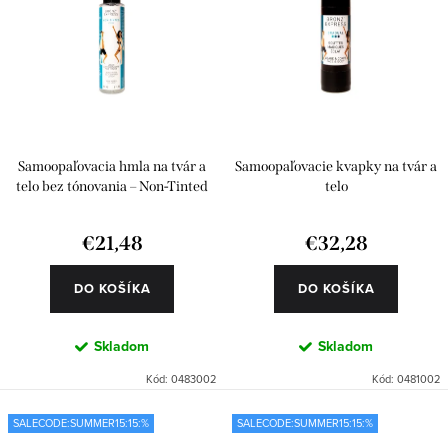
Samoopaľovacia hmla na tvár a
Samoopaľovacie kvapky na tvár a
telo bez tónovania – Non-Tinted
telo
€21,48
€32,28
DO KOŠÍKA
DO KOŠÍKA
Skladom
Skladom
Kód:
0483002
Kód:
0481002
SALECODE:SUMMER15:15:%
SALECODE:SUMMER15:15:%