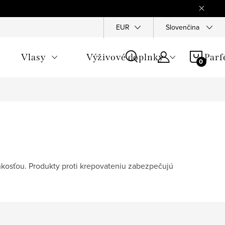
Reklamace
Ochrana osobních údajů
EUR
Slovenčina
Všeobecné obchod
NÁKU
Vlasy
Výživové doplnky
Par
KOŠÍ
vlhkosťou. Produkty proti krepovateniu zabezpečujú