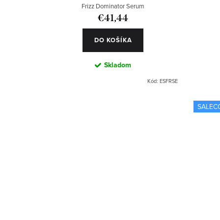
k
o
Frizz Dominator Serum
t
d
€41,44
o
u
DO KOŠÍKA
v
k
Skladom
t
Kód:
ESFRSE
o
SALEC
v