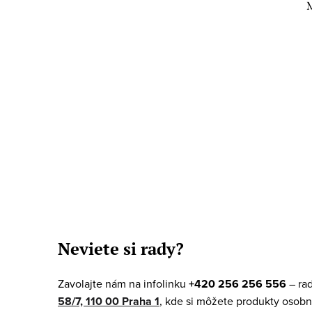
M
O
v
Neviete si rady?
l
á
Zavolajte nám na infolinku
+420 256 256 556
– ra
d
58/7, 110 00 Praha 1
, kde si môžete produkty osobn