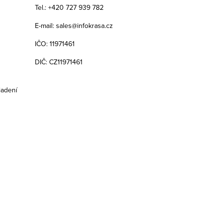
Tel.: +420 727 939 782
E-mail: sales@infokrasa.cz
IČO: 11971461
DIČ: CZ11971461
iadení