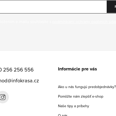
ložením e-mailu souhlasíte s
podmínkami ochrany osobních úda
Informácie pre vás
0 256 256 556
hod
@
infokrasa.cz
Ako u nás fungujú predobjednávky?
Pomôžte nám zlepšiť e-shop
Naše tipy a príbehy
O nás