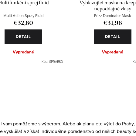
ultifunkční sprej fluid
Vyhlazující maska na krep
nepoddajné vlasy
Multi Action Spray Fluid
Frizz Dominator Mask
€32,60
€31,96
DETAIL
DETAIL
Vypredané
Vypredané
Kód:
SPRAESD
K
di vám pomôžeme s výberom. Alebo ak plánujete výlet do Prahy, r
e vyskúšať a získať individuálne poradenstvo od našich beauty k