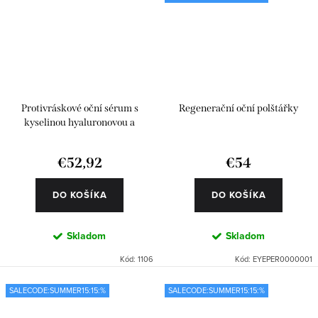
Protivráskové oční sérum s
Regenerační oční polštářky
kyselinou hyaluronovou a
Matrixylem
€52,92
€54
DO KOŠÍKA
DO KOŠÍKA
Skladom
Skladom
Kód:
1106
Kód:
EYEPER0000001
SALECODE:SUMMER15:15:%
SALECODE:SUMMER15:15:%