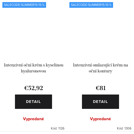
SALECODE:SUMMER15:15:%
SALECODE:SUMMER15:15:%
Intenzivní oční krém s kyselinou
Intenzivní omlazující krém na
hyaluronovou
oční kontury
€52,92
€81
DETAIL
DETAIL
Vypredané
Vypredané
Kód:
1126
Kód:
1306