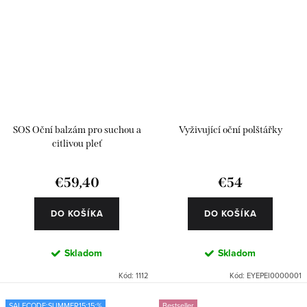
SOS Oční balzám pro suchou a
Vyživující oční polštářky
citlivou pleť
€59,40
€54
DO KOŠÍKA
DO KOŠÍKA
Skladom
Skladom
Kód:
1112
Kód:
EYEPEI0000001
SALECODE:SUMMER15:15:%
Bestseller