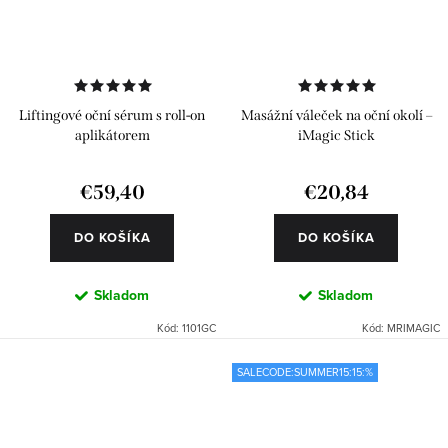
Liftingové oční sérum s roll-on
Masážní váleček na oční okolí –
aplikátorem
iMagic Stick
€59,40
€20,84
DO KOŠÍKA
DO KOŠÍKA
Skladom
Skladom
Kód:
1101GC
Kód:
MRIMAGIC
SALECODE:SUMMER15:15:%