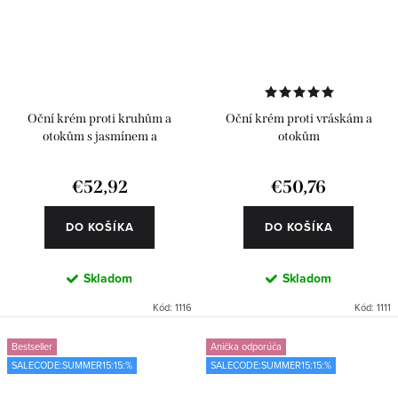
Oční krém proti kruhům a
Oční krém proti vráskám a
otokům s jasmínem a
otokům
antioxidanty
€52,92
€50,76
DO KOŠÍKA
DO KOŠÍKA
Skladom
Skladom
Kód:
1116
Kód:
1111
Bestseller
Anička odporúča
SALECODE:SUMMER15:15:%
SALECODE:SUMMER15:15:%