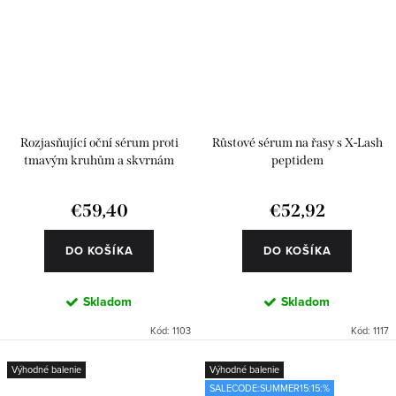
Rozjasňující oční sérum proti
Růstové sérum na řasy s X-Lash
tmavým kruhům a skvrnám
peptidem
€59,40
€52,92
DO KOŠÍKA
DO KOŠÍKA
Skladom
Skladom
Kód:
1103
Kód:
1117
Výhodné balenie
Výhodné balenie
SALECODE:SUMMER15:15:%