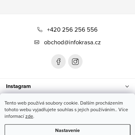
Z
á
+420 256 256 556
p
obchod
@
infokrasa.cz
ä
t
i
e
Instagram
Informácie pre vás
Tento web používá soubory cookie. Dalším procházením
tohoto webu vyjadřujete souhlas s jejich používáním.. Více
informací
zde
.
Nastavenie