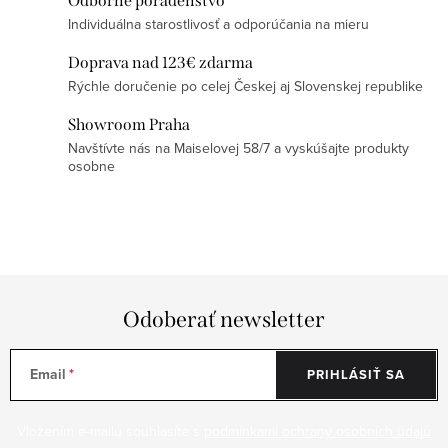
p
Odborné poradenstvo
Individuálna starostlivosť a odporúčania na mieru
i
s
Doprava nad 123€ zdarma
u
Rýchle doručenie po celej Českej aj Slovenskej republike
Showroom Praha
Navštívte nás na Maiselovej 58/7 a vyskúšajte produkty
osobne
Odoberať newsletter
Email
PRIHLÁSIŤ SA
Vložením e-mailu souhlasíte s
podmínkami ochrany osobních údajů