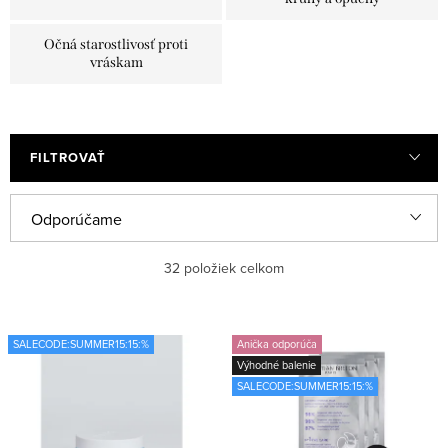
Očná starostlivosť proti
vráskam
FILTROVAŤ
V
R
Odporúčame
ý
a
Najlacnejšie
32
položiek celkom
p
d
i
e
Najdrahšie
s
n
SALECODE:SUMMER15:15:%
Anička odporúča
Najpredávanejšie
Výhodné balenie
p
i
SALECODE:SUMMER15:15:%
r
e
Abecedne
o
p