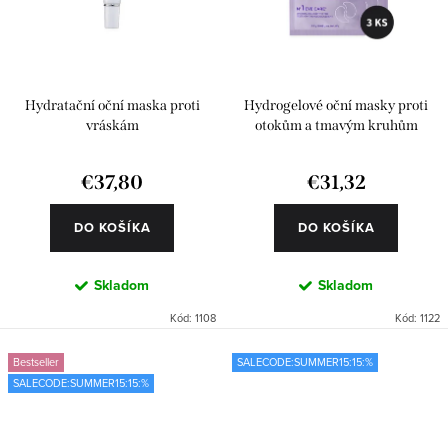
Hydratační oční maska proti
Hydrogelové oční masky proti
vráskám
otokům a tmavým kruhům
€37,80
€31,32
DO KOŠÍKA
DO KOŠÍKA
Skladom
Skladom
Kód:
1108
Kód:
1122
Bestseller
SALECODE:SUMMER15:15:%
SALECODE:SUMMER15:15:%