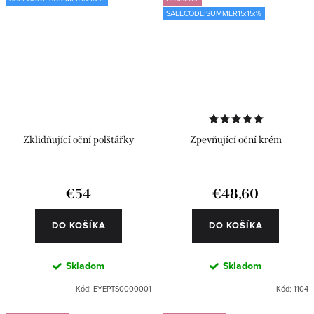
SALECODE:SUMMER15:15:%
Zklidňující oční polštářky
Zpevňující oční krém
€54
€48,60
DO KOŠÍKA
DO KOŠÍKA
Skladom
Skladom
Kód:
EYEPTS0000001
Kód:
1104