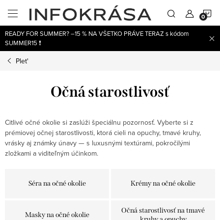
Prejsť
N
na
obsah
READY FOR SUMMER? –15 % NA VŠETKO PRÁVE TERAZ s kódom
K
SUMMER15 ❗
Plet'
Očná starostlivosť
Citlivé očné okolie si zaslúži špeciálnu pozornosť. Vyberte si z
prémiovej očnej starostlivosti, ktorá cieli na opuchy, tmavé kruhy,
vrásky aj známky únavy — s luxusnými textúrami, pokročilými
zložkami a viditeľným účinkom.
Séra na očné okolie
Krémy na očné okolie
Očná starostlivosť na tmavé
Masky na očné okolie
kruhy a opuchy