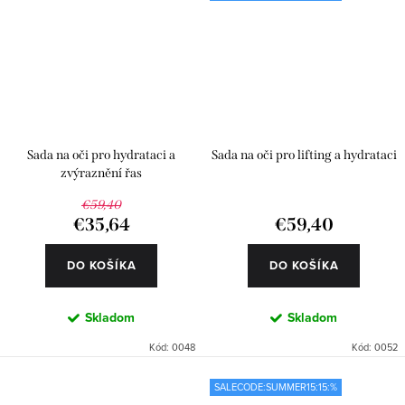
Sada na oči pro hydrataci a
Sada na oči pro lifting a hydrataci
zvýraznění řas
€59,40
€35,64
€59,40
DO KOŠÍKA
DO KOŠÍKA
Skladom
Skladom
Kód:
0048
Kód:
0052
SALECODE:SUMMER15:15:%