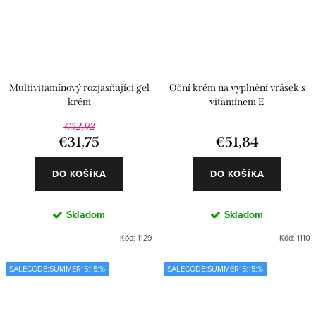
Multivitamínový rozjasňujíci gel
Oční krém na vyplnění vrásek s
krém
vitamínem E
€52,92
€31,75
€51,84
DO KOŠÍKA
DO KOŠÍKA
Skladom
Skladom
Kód:
1129
Kód:
1110
SALECODE:SUMMER15:15:%
SALECODE:SUMMER15:15:%