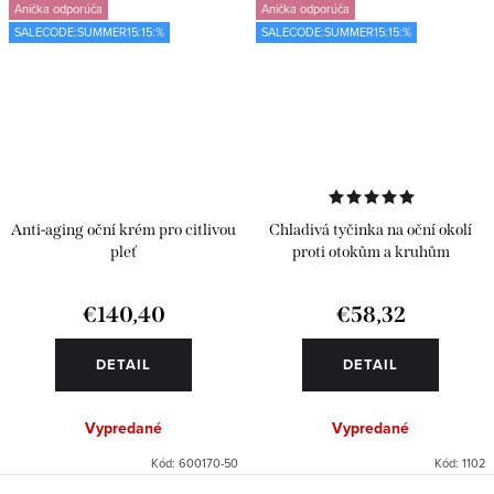
Anička odporúča
Anička odporúča
SALECODE:SUMMER15:15:%
SALECODE:SUMMER15:15:%
Anti-aging oční krém pro citlivou
Chladivá tyčinka na oční okolí
pleť
proti otokům a kruhům
€140,40
€58,32
DETAIL
DETAIL
Vypredané
Vypredané
Kód:
600170-50
Kód:
1102