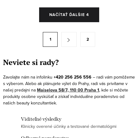
O
NAČÍTAŤ ĎALŠIE 4
v
l
á
S
1
2
d
t
a
r
c
á
Neviete si rady?
i
n
e
k
Zavolajte nám na infolinku
+420 256 256 556
– radi vám pomôžeme
p
s výberom. Alebo ak plánujete výlet do Prahy, radi vás privítame v
o
r
našej predajni na
Maiselova 58/7, 110 00 Praha 1
, kde si môžete
v
produkty osobne vyskúšať a získať individuálne poradenstvo od
v
a
našich beauty konzultantiek.
k
n
y
i
Viditeľné výsledky
v
e
Klinicky overené účinky a testované dermatológmi
ý