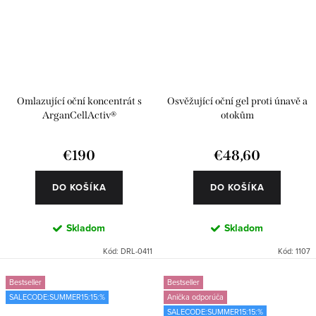
Omlazující oční koncentrát s
Osvěžující oční gel proti únavě a
ArganCellActiv®
otokům
€190
€48,60
DO KOŠÍKA
DO KOŠÍKA
Skladom
Skladom
Kód:
DRL-0411
Kód:
1107
Bestseller
Bestseller
SALECODE:SUMMER15:15:%
Anička odporúča
SALECODE:SUMMER15:15:%