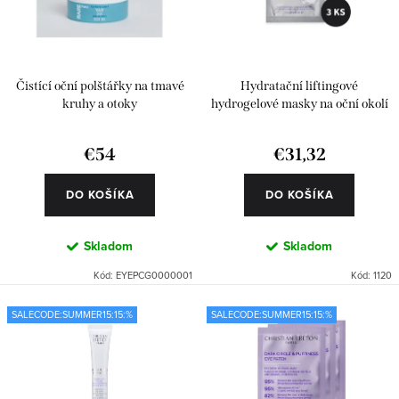
d
r
u
o
k
d
Čistící oční polštářky na tmavé
Hydratační liftingové
t
u
kruhy a otoky
hydrogelové masky na oční okolí
o
k
€54
€31,32
v
t
o
DO KOŠÍKA
DO KOŠÍKA
v
Skladom
Skladom
Kód:
EYEPCG0000001
Kód:
1120
SALECODE:SUMMER15:15:%
SALECODE:SUMMER15:15:%