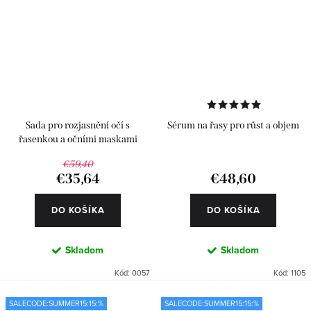
Sada pro rozjasnění očí s
Sérum na řasy pro růst a objem
řasenkou a očními maskami
€59,40
€35,64
€48,60
DO KOŠÍKA
DO KOŠÍKA
Skladom
Skladom
Kód:
0057
Kód:
1105
SALECODE:SUMMER15:15:%
SALECODE:SUMMER15:15:%