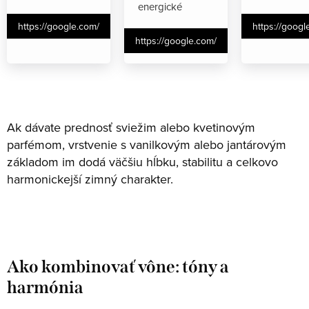
energické
https://google.com/
https://googl
https://google.com/
Ak dávate prednosť sviežim alebo kvetinovým
parfémom, vrstvenie s vanilkovým alebo jantárovým
základom im dodá väčšiu hĺbku, stabilitu a celkovo
harmonickejší zimný charakter.
Ako kombinovať vône: tóny a
harmónia