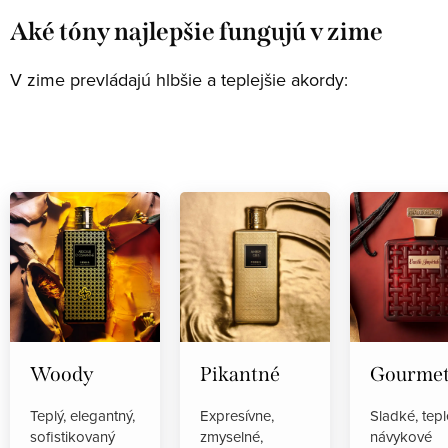
Aké tóny najlepšie fungujú v zime
V zime prevládajú hlbšie a teplejšie akordy:
Woody
Pikantné
Gourme
Teplý, elegantný,
Expresívne,
Sladké, tepl
sofistikovaný
zmyselné,
návykové