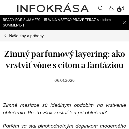
Prejsť
N
na
obsah
READY FOR SUMMER? –15 % NA VŠETKO PRÁVE TERAZ s kódom
K
SUMMER15 ❗
Naše tipy a príbehy
Zimný parfumový layering: ako
vrstviť vône s citom a fantáziou
06.01.2026
Zimné mesiace sú ideálnym obdobím na vrstvenie
oblečenia. Prečo však zostať len pri oblečení?
Parfém sa stal plnohodnotným doplnkom moderného