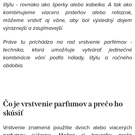
štýlu - rovnako ako šperky alebo kabelka. A tak ako
kombinujeme viacero prsteňov alebo retiazok,
môžeme vrstviť aj vône, aby bol výsledný dojem
výraznejší a zaujímavejší.
Práve tu prichádza na rad vrstvenie parfémov -
technika, ktorá umožňuje vytvárať jedinečné
kombinácie vôní podľa nálady, štýlu a ročného
obdobia.
Čo je vrstvenie parfumov a prečo ho
skúsiť
Vrstvenie znamená použitie dvoch alebo viacerých
parfumov súčasne. Možno si hovoríte: prečo