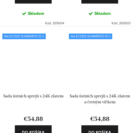
Skladom
Skladom
Kód:
205004
Kód:
205003
SALECODE:SUMMER15:15:%
SALECODE:SUMMER15:15:%
Sada ústních sprejů s 24K zlatem
Sada ústních sprejů s 24K zlatem
a černým víčkem
€54,88
€54,88
DO KOŠÍKA
DO KOŠÍKA