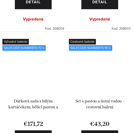
DETAIL
DETAIL
Vypredané
Vypredané
Kód:
208004
Kód:
208003
Výhodné balenie
Cestovné balenie
SALECODE:SUMMER15:15:%
SALECODE:SUMMER15:15:%
Dárková sada s bílým
Set s pastou a ústní vodou –
kartáčekem, bělicí pastou a
cestovní balení
mentolovou ústní vodou
€171,72
€43,20