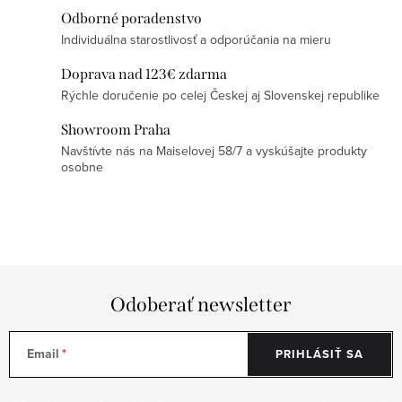
v
Odborné poradenstvo
k
Individuálna starostlivosť a odporúčania na mieru
y
Doprava nad 123€ zdarma
v
Rýchle doručenie po celej Českej aj Slovenskej republike
ý
Showroom Praha
p
Navštívte nás na Maiselovej 58/7 a vyskúšajte produkty
i
osobne
s
u
Odoberať newsletter
Email
PRIHLÁSIŤ SA