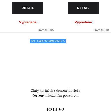
DETAIL
DETAIL
Vypredané
Vypredané
Kód:
KIT005
Kód:
KIT001
SALECODE:SUMMER15:15:%
Zlatý kartáček s černou hlavicí a
červeným koženým pouzdrem
€214,92