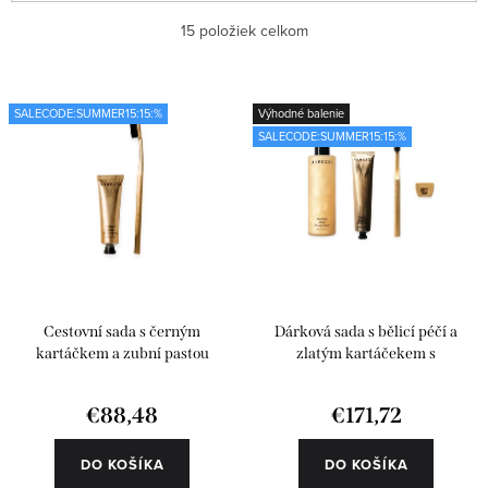
ý
a
Najlacnejšie
15
položiek celkom
p
d
i
e
Najdrahšie
s
n
SALECODE:SUMMER15:15:%
Výhodné balenie
Najpredávanejšie
SALECODE:SUMMER15:15:%
p
i
r
e
Abecedne
o
p
d
r
u
o
k
d
Cestovní sada s černým
Dárková sada s bělicí péčí a
t
u
kartáčkem a zubní pastou
zlatým kartáčekem s
příslušenstvím
o
k
€88,48
€171,72
v
t
o
DO KOŠÍKA
DO KOŠÍKA