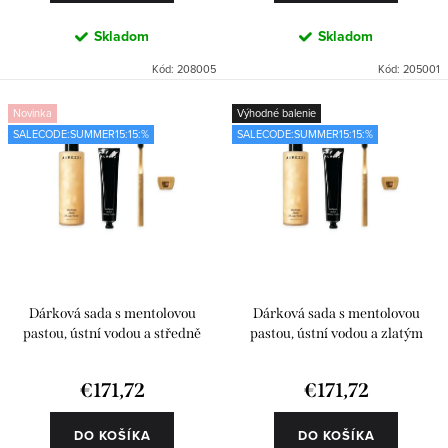
v
Skladom
Skladom
Kód:
208005
Kód:
205001
Novinka
Výhodné balenie
SALECODE:SUMMER15:15:%
SALECODE:SUMMER15:15:%
Dárková sada s mentolovou
Dárková sada s mentolovou
pastou, ústní vodou a středně
pastou, ústní vodou a zlatým
tvrdým kartáčkem
kartáčekem
€171,72
€171,72
DO KOŠÍKA
DO KOŠÍKA