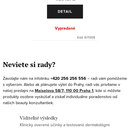
DETAIL
Vypredané
Kód:
KIT009
O
v
Neviete si rady?
l
á
Zavolajte nám na infolinku
+420 256 256 556
– radi vám pomôžeme
d
s výberom. Alebo ak plánujete výlet do Prahy, radi vás privítame v
a
našej predajni na
Maiselova 58/7, 110 00 Praha 1
, kde si môžete
produkty osobne vyskúšať a získať individuálne poradenstvo od
c
našich beauty konzultantiek.
i
e
Viditeľné výsledky
p
Klinicky overené účinky a testované dermatológmi
r