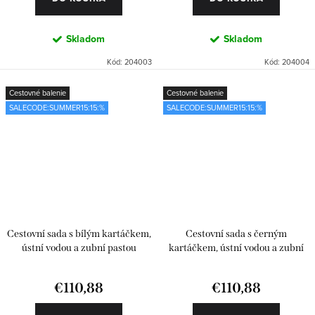
Skladom
Skladom
Kód:
204003
Kód:
204004
Cestovné balenie
Cestovné balenie
SALECODE:SUMMER15:15:%
SALECODE:SUMMER15:15:%
Cestovní sada s bílým kartáčkem,
Cestovní sada s černým
ústní vodou a zubní pastou
kartáčkem, ústní vodou a zubní
pastou
€110,88
€110,88