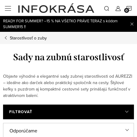
Prejsť
N
na
obsah
READY FOR SUMMER? –15 % NA VŠETKO PRÁVE TERAZ s kódom
K
SUMMER15 ❗
Starostlivosť o zuby
Sady na zubnú starostlivosť
Objavte výhodné a elegantné sady zubnej starostlivosti od AUREZZI
– ideálne ako darček alebo praktický spoločník na cesty. Štýlové
kefky s puzdrom aj kompaktné cestovné sety prinášajú funkčnosť v
atraktívnom balení.
FILTROVAŤ
V
R
Odporúčame