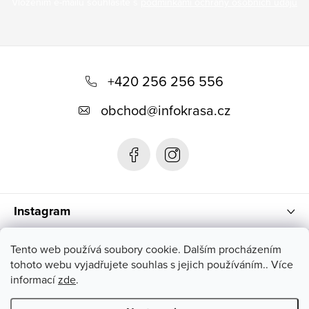
Vložením e-mailu souhlasíte s
podmínkami ochrany osobních údajů
Z
á
+420 256 256 556
p
obchod
@
infokrasa.cz
ä
t
i
e
Instagram
Informácie pre vás
Tento web používá soubory cookie. Dalším procházením
tohoto webu vyjadřujete souhlas s jejich používáním.. Více
informací
zde
.