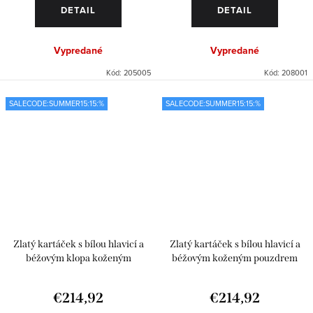
DETAIL
DETAIL
Vypredané
Vypredané
Kód:
205005
Kód:
208001
SALECODE:SUMMER15:15:%
SALECODE:SUMMER15:15:%
Zlatý kartáček s bílou hlavicí a
Zlatý kartáček s bílou hlavicí a
béžovým klopa koženým
béžovým koženým pouzdrem
pouzdrem
€214,92
€214,92