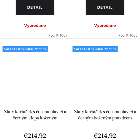
DETAIL
DETAIL
Vypredané
Vypredané
Kód:
KIT007
Kód:
KIT003
SALECODE:SUMMER15:15:%
SALECODE:SUMMER15:15:%
Zlatý kartáček s černou hlavicí a
Zlatý kartáček s černou hlavicí a
černým klopa koženým
černým koženým pouzdrem
pouzdrem
€214,92
€214,92