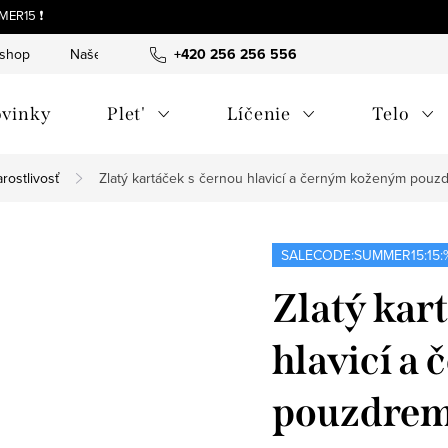
MER15 ❗
-shop
Naše tipy a príbehy
+420 256 256 556
O nás
Často kladené otázky
vinky
Plet'
Líčenie
Telo
rostlivosť
Zlatý kartáček s černou hlavicí a černým koženým pou
SALECODE:SUMMER15:15:
Zlatý kar
hlavicí a
pouzdre