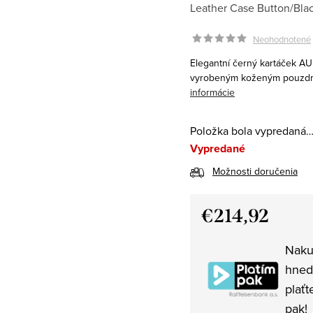
Leather Case Button/Blac
Neohodnotené
Elegantní černý kartáček AU
vyrobeným koženým pouzdrem
informácie
Položka bola vypredaná
Vypredané
Možnosti doručenia
€214,92
Jednotková
Naku
cena:
hned
plaťt
pak!