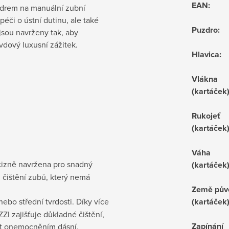
EAN
:
drem na manuální zubní
 péči o ústní dutinu, ale také
Puzdro
:
jsou navrženy tak, aby
vdový luxusní zážitek.
Hlavica
:
Vlákna
(kartáček
Rukojeť
(kartáček
Váha
izně navržena pro snadný
(kartáček
z čištění zubů, který nemá
Země pův
ebo střední tvrdosti. Díky více
(kartáček
 zajišťuje důkladné čištění,
Zapínání
et onemocněním dásní.