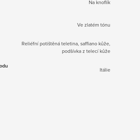
Na knoflík
Ve zlatém tónu
Reliéfní potištěná teletina, saffiano kůže,
podšívka z telecí kůže
odu
Itálie