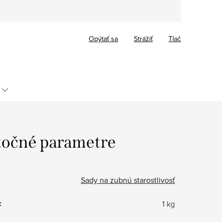
Opýtať sa
Strážiť
Tlač
očné parametre
:
Sady na zubnú starostlivosť
:
1 kg