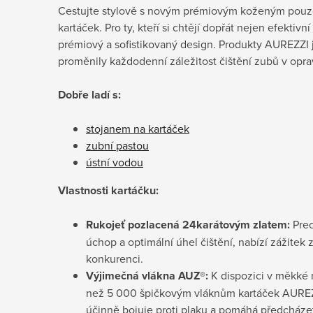
Cestujte stylově s novým prémiovým koženým pouz
kartáček. Pro ty, kteří si chtějí dopřát nejen efektivní
prémiový a sofistikovaný design. Produkty AUREZZI 
proměnily každodenní záležitost čištění zubů v opra
Dobře ladí s:
stojanem na kartáček
zubní pastou
ústní vodou
Vlastnosti kartáčku:
Rukojeť pozlacená 24karátovým zlatem:
Prec
úchop a optimální úhel čištění, nabízí zážitek 
konkurenci.
Výjimečná vlákna AUZ®:
K dispozici v měkké n
než 5 000 špičkovým vláknům kartáček AUREZZI
účinně bojuje proti plaku a pomáhá předcház