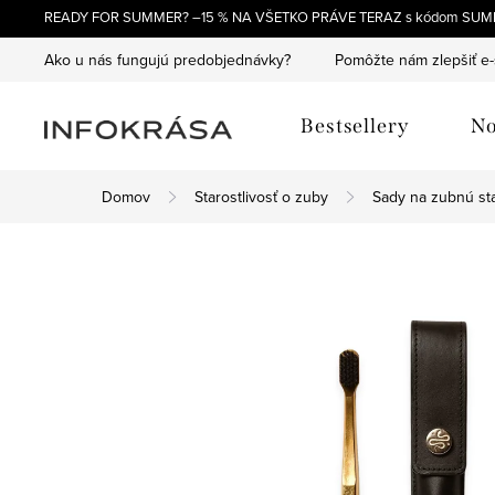
Prejsť
READY FOR SUMMER? –15 % NA VŠETKO PRÁVE TERAZ s kódom SUM
na
Ako u nás fungujú predobjednávky?
Pomôžte nám zlepšiť e
obsah
Bestsellery
No
Domov
Starostlivosť o zuby
Sady na zubnú sta