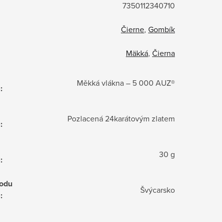
7350112340710
Čierne
,
Gombík
Mäkká
,
Čierna
Měkká vlákna – 5 000 AUZ®
)
:
Pozlacená 24karátovým zlatem
)
:
30 g
)
:
odu
Švýcarsko
)
: