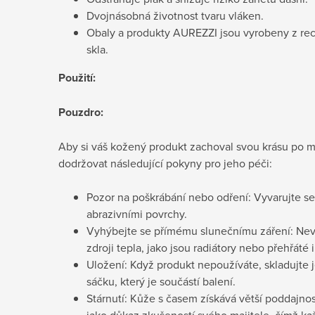
Dvojnásobná životnost tvaru vláken.
Obaly a produkty AUREZZI jsou vyrobeny z recy
skla.
Použití:
Pouzdro:
Aby si váš kožený produkt zachoval svou krásu po 
dodržovat následující pokyny pro jeho péči:
Pozor na poškrábání nebo odření: Vyvarujte se
abrazivními povrchy.
Vyhýbejte se přímému slunečnímu záření: Nev
zdroji tepla, jako jsou radiátory nebo přehřáté 
Uložení: Když produkt nepoužíváte, skladujte
sáčku, který je součástí balení.
Stárnutí: Kůže s časem získává větší poddajnos
jako důkaz zkušeností svého majitele, čímž ka