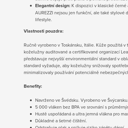
Elegantní design:
K dispozici v klasické černé 
AUREZZI nejsou jen funkční, ale také stylové 
lifestyle.
Vlastnosti pouzdra:
Ručně vyrobeno v Toskánsku, Itálie. Kůže použitá v
koželužny auditované a certifikované organizací Le
představuje nejvyšší environmentální standard v obl
standard vyžaduje, aby koželužny snižovaly spotřeb
minimalizovaly používání potenciálně nebezpečných
Benefity:
Navrženo ve Švédsku. Vyrobeno ve Švýcarsku
5 000 vláken bez BPA ve srovnání s průměrný
Hustě uspořádaná a ultra jemná vlákna pro maxi
Důkladné a šetrné čištění.
Odstraňuje plak a snižuje riziko zánětu dásní.