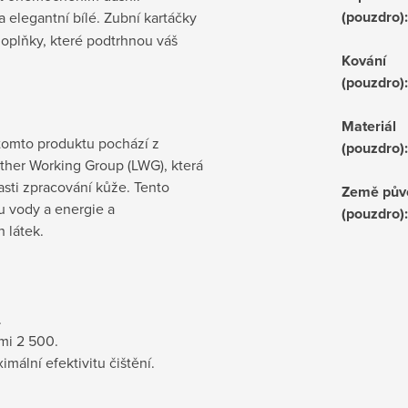
(pouzdro)
:
a elegantní bílé. Zubní kartáčky
doplňky, které podtrhnou váš
Kování
(pouzdro)
:
Materiál
 tomto produktu pochází z
(pouzdro)
:
ather Working Group (LWG), která
asti zpracování kůže. Tento
Země pův
u vody a energie a
(pouzdro)
:
 látek.
.
mi 2 500.
mální efektivitu čištění.