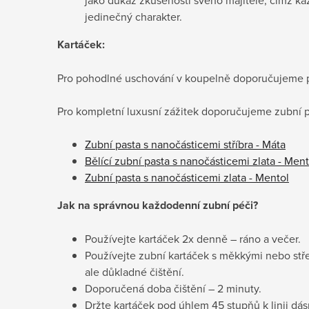
jedinečný charakter.
Kartáček:
Pro pohodlné uschování v koupelně doporučujeme p
Pro kompletní luxusní zážitek doporučujeme zubní p
Zubní pasta s nanočásticemi stříbra - Máta
Bělící zubní pasta s nanočásticemi zlata - Ment
Zubní pasta s nanočásticemi zlata - Mentol
Jak na správnou každodenní zubní péči?
Používejte kartáček 2x denně – ráno a večer.
Používejte zubní kartáček s měkkými nebo stře
ale důkladné čištění.
Doporučená doba čištění – 2 minuty.
Držte kartáček pod úhlem 45 stupňů k linii dás