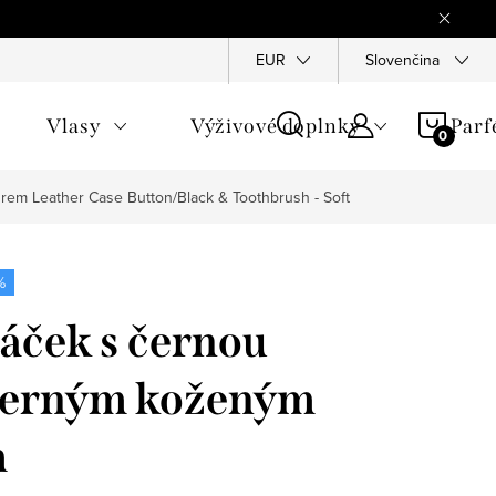
Reklamace
Ochrana osobních údajů
EUR
Slovenčina
Všeobecné obchod
NÁKU
Vlasy
Výživové doplnky
Par
KOŠÍ
zdrem
Leather Case Button/Black & Toothbrush - Soft
%
táček s černou
 černým koženým
m