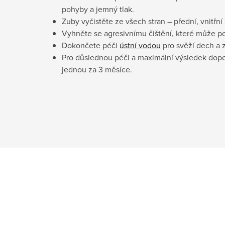
pohyby a jemný tlak.
Zuby vyčistěte ze všech stran – přední, vnitřní 
Vyhněte se agresivnímu čištění, které může po
Dokončete péči
ústní vodou
pro svěží dech a 
Pro důslednou péči a maximální výsledek dop
jednou za 3 měsíce.