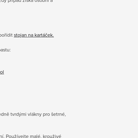
ořídit
stojan na kartáček.
astu:
ol
dně tvrdými vlákny pro šetrné,
ní. Používejte malé, krouživé