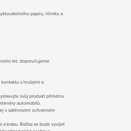
klovatelného papíru, hliníku a
mnoho let, doporučujeme
 kontaktu s hrubými a
ystavujte svůj produkt přímému
interiéry automobilů.
 jej v saténovém ochranném
t a krásu. Ražba se bude vyvíjet
ždý případ získá osobní a