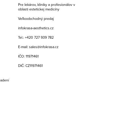
Pre lekárov, kliniky a profesionálov v
oblasti estetickej medicíny
Veľkoobchodný predaj
infokrasa-aesthetics.cz
Tel.: +420 727 939 782
E-mail: sales@infokrasa.cz
IČO: 11971461
DIČ: CZ11971461
iadení