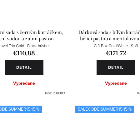
ní sada s černým kartáčkem,
Dárková sada s bílým kartá
tní vodou a zubní pastou
bělicí pastou a mentolovou
vodou
ravel Trio Gold - Black bristles
Gift Box Gold/White - Soft
€110,88
€171,72
DETAIL
DETAIL
Vypredané
Vypredané
Kód:
208003
K
ODE:SUMMER15:15:%
SALECODE:SUMMER15:15:%