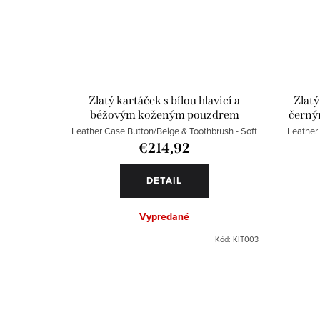
Zlatý kartáček s bílou hlavicí a
Zlatý
béžovým koženým pouzdrem
černý
Leather Case Button/Beige & Toothbrush - Soft
Leather 
€214,92
DETAIL
Vypredané
Kód:
KIT003
O