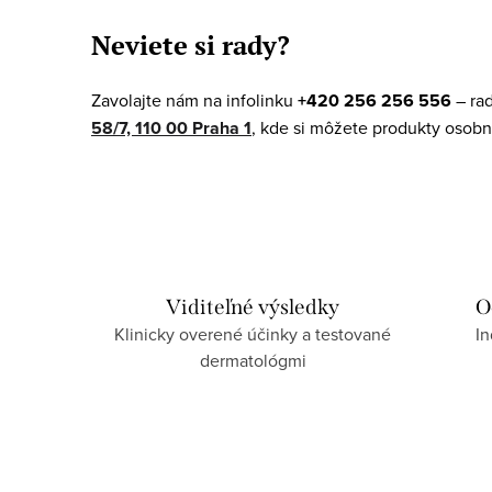
v
Neviete si rady?
l
á
Zavolajte nám na infolinku
+420 256 256 556
– ra
d
58/7, 110 00 Praha 1
, kde si môžete produkty osobn
a
c
i
e
p
Viditeľné výsledky
O
Klinicky overené účinky a testované
In
r
dermatológmi
v
k
y
v