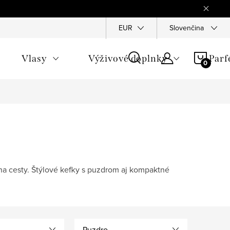
Reklamace
Ochrana osobních údajů
EUR
Slovenčina
Všeobecné obchod
NÁKU
Vlasy
Výživové doplnky
Par
KOŠÍ
na cesty. Štýlové kefky s puzdrom aj kompaktné
Puzdro