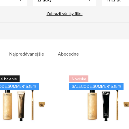
Zobraziť všetky filtre
Najpredávanejšie
Abecedne
é balenie
Novinka
ODE:SUMMER15:15:%
SALECODE:SUMMER15:15:%