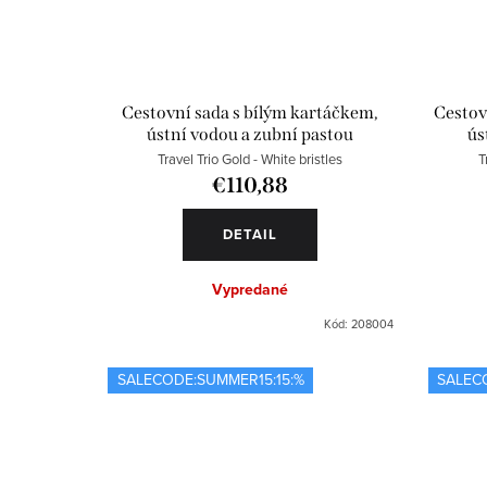
Cestovní sada s bílým kartáčkem,
Cestov
ústní vodou a zubní pastou
ús
Travel Trio Gold - White bristles
T
€110,88
DETAIL
Vypredané
Kód:
208004
SALECODE:SUMMER15:15:%
SALEC