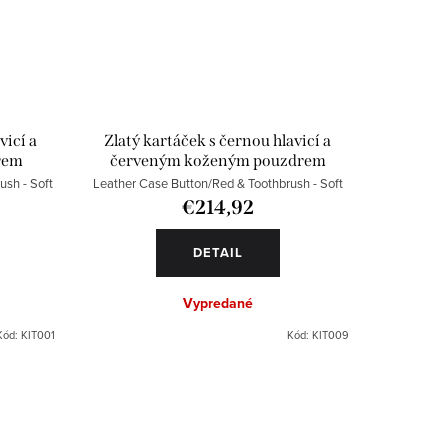
vicí a
Zlatý kartáček s černou hlavicí a
rem
červeným koženým pouzdrem
ush - Soft
Leather Case Button/Red & Toothbrush - Soft
€214,92
DETAIL
Vypredané
Kód:
KIT001
Kód:
KIT009