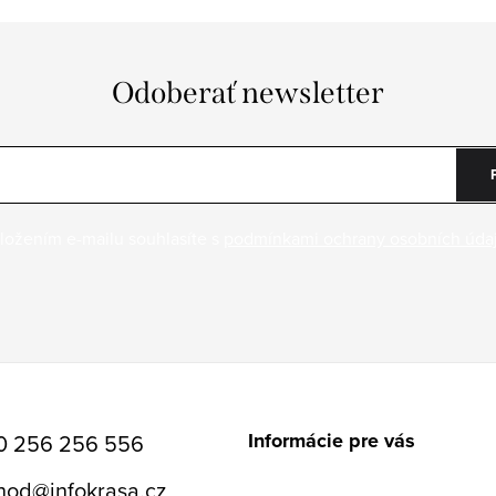
Odoberať newsletter
ložením e-mailu souhlasíte s
podmínkami ochrany osobních úda
Informácie pre vás
0 256 256 556
hod
@
infokrasa.cz