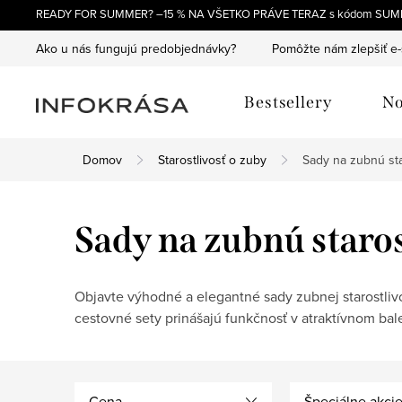
Prejsť
READY FOR SUMMER? –15 % NA VŠETKO PRÁVE TERAZ s kódom SUM
na
Ako u nás fungujú predobjednávky?
Pomôžte nám zlepšiť e
obsah
Bestsellery
No
Domov
Starostlivosť o zuby
Sady na zubnú sta
Sady na zubnú staros
Objavte výhodné a elegantné sady zubnej starostliv
cestovné sety prinášajú funkčnosť v atraktívnom bale
Cena
Špeciálne akci