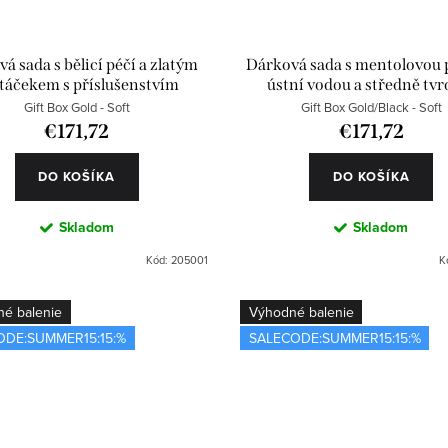
á sada s bělicí péčí a zlatým
Dárková sada s mentolovou 
táčekem s příslušenstvím
ústní vodou a středně tv
kartáčkem
Gift Box Gold - Soft
Gift Box Gold/Black - Soft
€171,72
€171,72
DO KOŠÍKA
DO KOŠÍKA
Skladom
Skladom
Kód:
205001
K
né balenie
Výhodné balenie
ODE:SUMMER15:15:%
SALECODE:SUMMER15:15:%