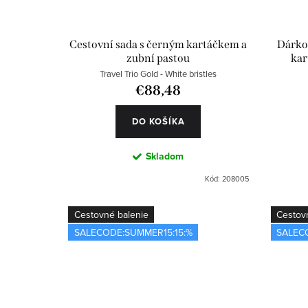
d
p
u
r
Cestovní sada s černým kartáčkem a
Dárkov
zubní pastou
kar
k
o
Travel Trio Gold - White bristles
t
d
€88,48
o
u
DO KOŠÍKA
v
k
Skladom
t
Kód:
208005
o
Cestovné balenie
Cestov
v
SALECODE:SUMMER15:15:%
SALEC