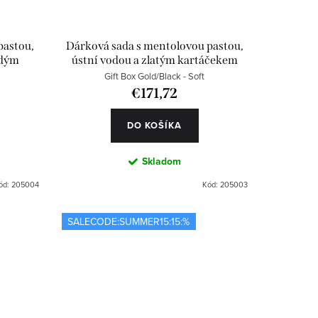
pastou,
Dárková sada s mentolovou pastou,
rdým
ústní vodou a zlatým kartáčekem
Gift Box Gold/Black - Soft
€171,72
DO KOŠÍKA
Skladom
ód:
205004
Kód:
205003
SALECODE:SUMMER15:15:%