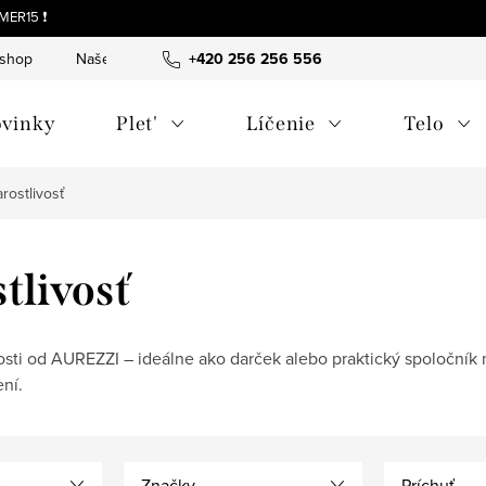
MER15 ❗
-shop
Naše tipy a príbehy
+420 256 256 556
O nás
Často kladené otázky
vinky
Plet'
Líčenie
Telo
rostlivosť
tlivosť
osti od AUREZZI – ideálne ako darček alebo praktický spoločník 
ní.
e
Značky
Príchuť