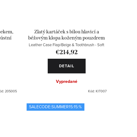
čekem,
Zlatý kartáček s bílou hlavicí a
 ústní
béžovým klopa koženým pouzdrem
Leather Case Flap/Beige & Toothbrush - Soft
€214,92
DETAIL
Vypredané
ód:
205005
Kód:
KIT007
SALECODE:SUMMER15:15:%