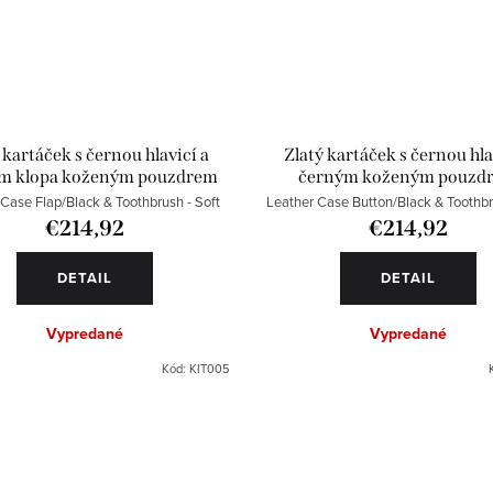
 kartáček s černou hlavicí a
Zlatý kartáček s černou hla
m klopa koženým pouzdrem
černým koženým pouzd
Case Flap/Black & Toothbrush - Soft
Leather Case Button/Black & Toothbr
€214,92
€214,92
DETAIL
DETAIL
Vypredané
Vypredané
Kód:
KIT005