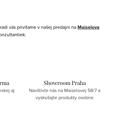
adi vás privítame v našej predajni na
Maiselova
onzultantiek.
arma
Showroom Praha
skej aj
Navštívte nás na Maiselovej 58/7 a
vyskúšajte produkty osobne