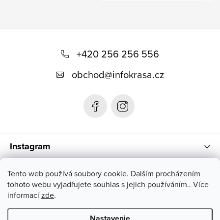
Z
á
+420 256 256 556
p
obchod
@
infokrasa.cz
ä
t
i
e
Instagram
Informácie pre vás
Tento web používá soubory cookie. Dalším procházením
tohoto webu vyjadřujete souhlas s jejich používáním.. Více
informací
zde
.
Nastavenie