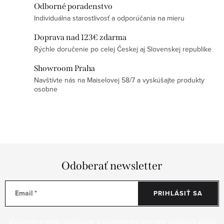
v
Odborné poradenstvo
k
Individuálna starostlivosť a odporúčania na mieru
y
Doprava nad 123€ zdarma
v
Rýchle doručenie po celej Českej aj Slovenskej republike
ý
Showroom Praha
p
Navštívte nás na Maiselovej 58/7 a vyskúšajte produkty
i
osobne
s
u
Odoberať newsletter
Email
PRIHLÁSIŤ SA
Vložením e-mailu souhlasíte s
podmínkami ochrany osobních údajů