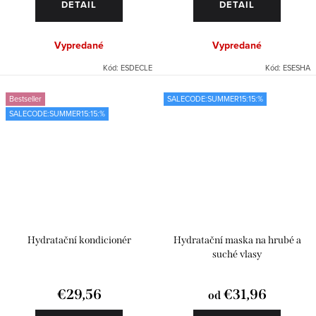
DETAIL
DETAIL
Vypredané
Vypredané
Kód:
ESDECLE
Kód:
ESESHA
Bestseller
SALECODE:SUMMER15:15:%
SALECODE:SUMMER15:15:%
Hydratační kondicionér
Hydratační maska na hrubé a
suché vlasy
€29,56
€31,96
od