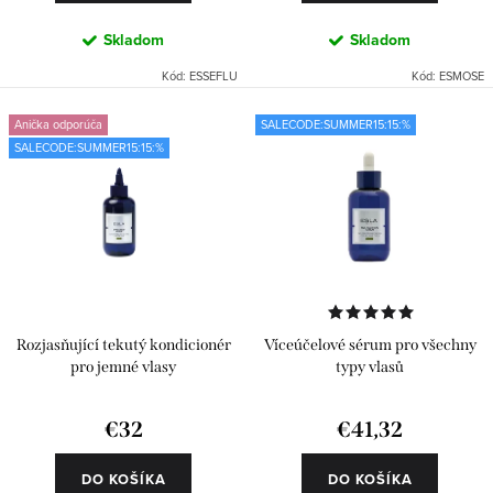
v
Skladom
Skladom
Kód:
ESSEFLU
Kód:
ESMOSE
Anička odporúča
SALECODE:SUMMER15:15:%
SALECODE:SUMMER15:15:%
Rozjasňující tekutý kondicionér
Víceúčelové sérum pro všechny
pro jemné vlasy
typy vlasů
€32
€41,32
DO KOŠÍKA
DO KOŠÍKA