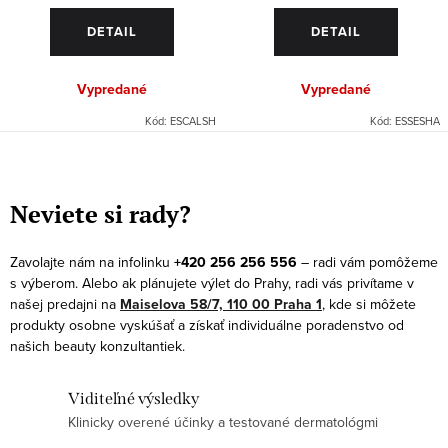
DETAIL
DETAIL
Vypredané
Vypredané
Kód:
ESCALSH
Kód:
ESSESHA
O
v
Neviete si rady?
l
á
Zavolajte nám na infolinku
+420 256 256 556
– radi vám pomôžeme
d
s výberom. Alebo ak plánujete výlet do Prahy, radi vás privítame v
a
našej predajni na
Maiselova 58/7, 110 00 Praha 1
, kde si môžete
produkty osobne vyskúšať a získať individuálne poradenstvo od
c
našich beauty konzultantiek.
i
e
Viditeľné výsledky
p
Klinicky overené účinky a testované dermatológmi
r