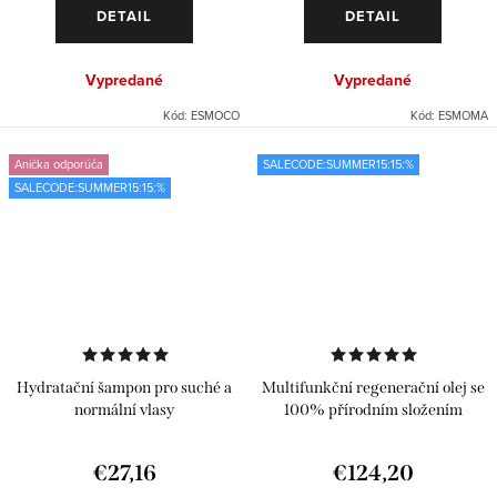
DETAIL
DETAIL
Vypredané
Vypredané
Kód:
ESMOCO
Kód:
ESMOMA
Anička odporúča
SALECODE:SUMMER15:15:%
SALECODE:SUMMER15:15:%
Hydratační šampon pro suché a
Multifunkční regenerační olej se
normální vlasy
100% přírodním složením
€27,16
€124,20