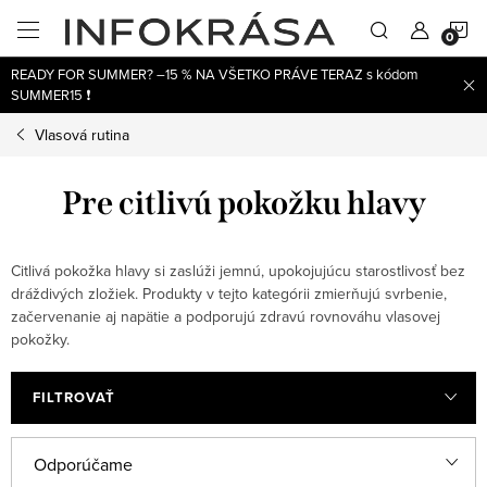
Prejsť
N
na
obsah
READY FOR SUMMER? –15 % NA VŠETKO PRÁVE TERAZ s kódom
K
SUMMER15 ❗
Vlasová rutina
Pre citlivú pokožku hlavy
Citlivá pokožka hlavy si zaslúži jemnú, upokojujúcu starostlivosť bez
dráždivých zložiek. Produkty v tejto kategórii zmierňujú svrbenie,
začervenanie aj napätie a podporujú zdravú rovnováhu vlasovej
pokožky.
FILTROVAŤ
V
R
Odporúčame