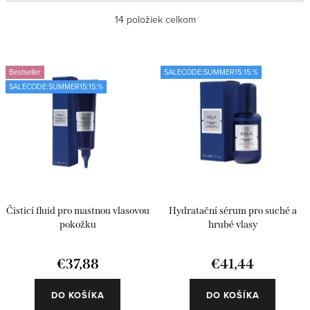
ý
a
Najlacnejšie
14
položiek celkom
p
d
i
e
Najdrahšie
s
n
Bestseller
SALECODE:SUMMER15:15:%
Najpredávanejšie
SALECODE:SUMMER15:15:%
p
i
r
e
Abecedne
o
p
d
r
u
o
k
d
Čisticí fluid pro mastnou vlasovou
Hydratační sérum pro suché a
t
u
pokožku
hrubé vlasy
o
k
€37,88
€41,44
v
t
o
DO KOŠÍKA
DO KOŠÍKA