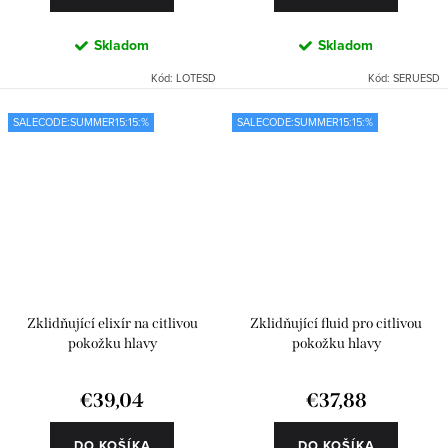
Skladom
Skladom
Kód:
LOTESD
Kód:
SERUESD
SALECODE:SUMMER15:15:%
SALECODE:SUMMER15:15:%
Zklidňující elixír na citlivou
Zklidňující fluid pro citlivou
pokožku hlavy
pokožku hlavy
€39,04
€37,88
DO KOŠÍKA
DO KOŠÍKA