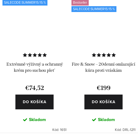
SALECODE:SUMMER15:15:%
Bestseller
SALECODE:SUMMER15:15:%
Extrémně výživný a ochranný
Fire & Snow – 20denní omlazující
krém pro suchou plet'
kúra proti vráskám
€74,52
€199
DO KOŠÍKA
DO KOŠÍKA
Skladom
Skladom
Kód:
1651
Kód:
DRL-1211