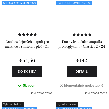
SALECODE:SUMMER15:15:%
SALECODE:SUMMER15:15:%
Duo bezolejových ampulí pro
Duo hydratačních ampulí s
mastnou a smíšenou pleť – Oil
proteoglykany – Classics 2 x 24
Free 2 x 6 ks
ks
€54,56
€192
DO KOŠÍKA
DETAIL
Skladom
Momentálně nedostupné
Kód:
75106-75106
Kód:
75024-75024
Výhodné balenie
Výhodné balenie