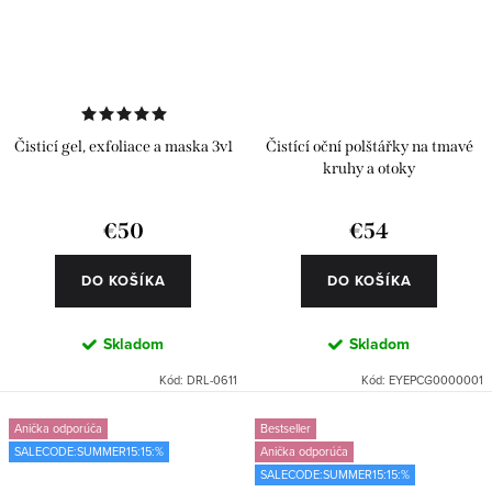
Čisticí gel, exfoliace a maska 3v1
Čistící oční polštářky na tmavé
kruhy a otoky
€50
€54
DO KOŠÍKA
DO KOŠÍKA
Skladom
Skladom
Kód:
DRL-0611
Kód:
EYEPCG0000001
Anička odporúča
Bestseller
SALECODE:SUMMER15:15:%
Anička odporúča
SALECODE:SUMMER15:15:%