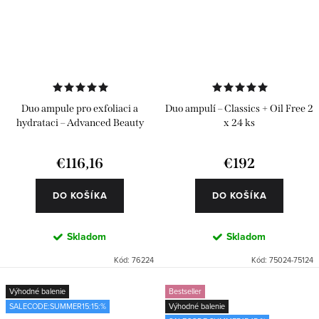
Duo ampule pro exfoliaci a
Duo ampulí – Classics + Oil Free 2
hydrataci – Advanced Beauty
x 24 ks
Pack 24 ks
€116,16
€192
DO KOŠÍKA
DO KOŠÍKA
Skladom
Skladom
Kód:
76224
Kód:
75024-75124
Výhodné balenie
Bestseller
SALECODE:SUMMER15:15:%
Výhodné balenie