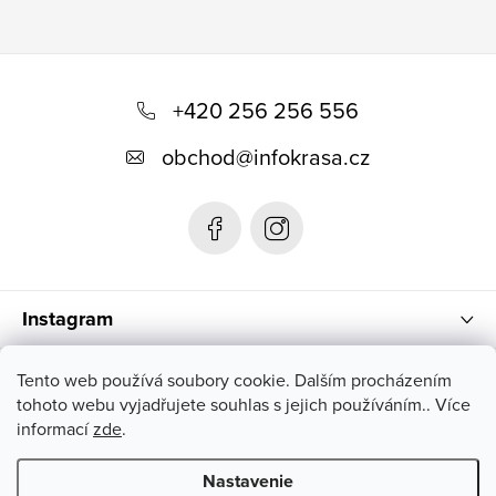
Z
á
+420 256 256 556
p
obchod
@
infokrasa.cz
ä
t
i
e
Instagram
Informácie pre vás
Tento web používá soubory cookie. Dalším procházením
tohoto webu vyjadřujete souhlas s jejich používáním.. Více
informací
zde
.
Nastavenie