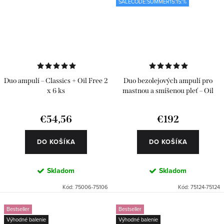
SALECODE:SUMMER15:15:%
Duo ampulí – Classics + Oil Free 2
Duo bezolejových ampulí pro
x 6 ks
mastnou a smíšenou pleť – Oil
Free 2 x 24 ks
€54,56
€192
DO KOŠÍKA
DO KOŠÍKA
Skladom
Skladom
Kód:
75006-75106
Kód:
75124-75124
Bestseller
Bestseller
Výhodné balenie
Výhodné balenie