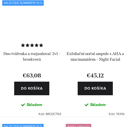
SALECODE:SUMMER15:15:%
Duo tvářenka a rozjasňovač 2v1 –
Exfoliační noční ampule s AHA a
broskvová
niacinamidem – Night Facial
Renewal 6 ks
€63,08
€45,12
DO KOŠÍKA
DO KOŠÍKA
Skladom
Skladom
Kód:
MR23CTN3
Kód:
76106
SALECODE:SUMMER15:15:%
Anička odporúča