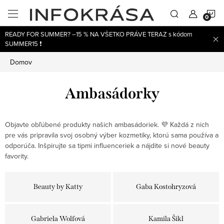
Prejsť
N
na
obsah
READY FOR SUMMER? –15 % NA VŠETKO PRÁVE TERAZ s kódom
K
SUMMER15 ❗
Domov
Ambasádorky
Objavte obľúbené produkty našich ambasádoriek. 💜 Každá z nich
pre vás pripravila svoj osobný výber kozmetiky, ktorú sama používa a
odporúča. Inšpirujte sa tipmi influenceriek a nájdite si nové beauty
favority.
Beauty by Katty
Gaba Kostohryzová
Gabriela Wolfová
Kamila Šikl