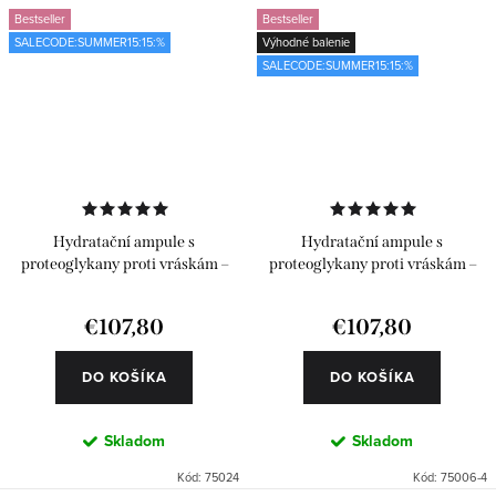
Bestseller
Bestseller
SALECODE:SUMMER15:15:%
Výhodné balenie
SALECODE:SUMMER15:15:%
Hydratační ampule s
Hydratační ampule s
proteoglykany proti vráskám –
proteoglykany proti vráskám –
Classics 24 ks
Classics 4 x 6 ks
€107,80
€107,80
DO KOŠÍKA
DO KOŠÍKA
Skladom
Skladom
Kód:
75024
Kód:
75006-4