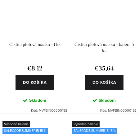
Čisticí pleťová maska – 1 ks
Čisticí pleťová maska – balení 5
ks
€8,12
€35,64
DO KOŠÍKA
DO KOŠÍKA
Skladom
Skladom
Kód:
MVFBIN0000015S
Kód:
MVFBIN0000015B
Výhodné balenie
Výhodné balenie
SALECODE:SUMMER15:15:%
SALECODE:SUMMER15:15:%