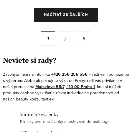
O
NAČÍTAŤ 28 ĎALŠÍCH
v
l
á
S
1
6
d
t
a
r
c
á
Neviete si rady?
i
n
e
k
Zavolajte nám na infolinku
+420 256 256 556
– radi vám pomôžeme
p
s výberom. Alebo ak plánujete výlet do Prahy, radi vás privítame v
o
r
našej predajni na
Maiselova 58/7, 110 00 Praha 1
, kde si môžete
v
produkty osobne vyskúšať a získať individuálne poradenstvo od
v
a
našich beauty konzultantiek.
k
n
y
i
Viditeľné výsledky
v
e
Klinicky overené účinky a testované dermatológmi
ý