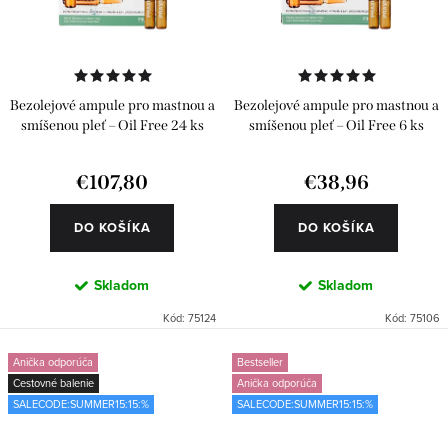
Bezolejové ampule pro mastnou a
Bezolejové ampule pro mastnou a
smíšenou pleť – Oil Free 24 ks
smíšenou pleť – Oil Free 6 ks
€107,80
€38,96
DO KOŠÍKA
DO KOŠÍKA
Skladom
Skladom
Kód:
75124
Kód:
75106
Anička odporúča
Bestseller
Cestovné balenie
Anička odporúča
SALECODE:SUMMER15:15:%
SALECODE:SUMMER15:15:%