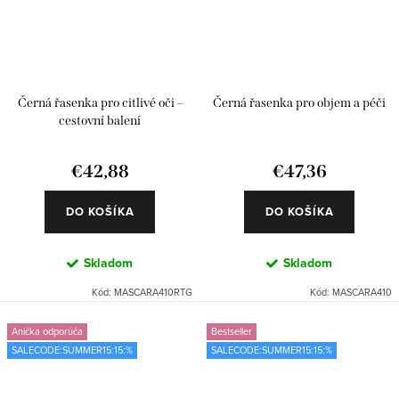
Černá řasenka pro citlivé oči –
Černá řasenka pro objem a péči
cestovní balení
€42,88
€47,36
DO KOŠÍKA
DO KOŠÍKA
Skladom
Skladom
Kód:
MASCARA410RTG
Kód:
MASCARA410
Anička odporúča
Bestseller
SALECODE:SUMMER15:15:%
SALECODE:SUMMER15:15:%