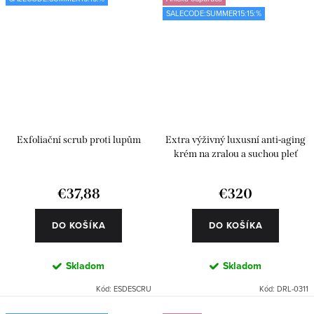
SALECODE:SUMMER15:15:%
Exfoliační scrub proti lupům
Extra výživný luxusní anti-aging
krém na zralou a suchou pleť
€37,88
€320
DO KOŠÍKA
DO KOŠÍKA
Skladom
Skladom
Kód:
ESDESCRU
Kód:
DRL-0311