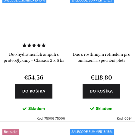
SALECODE:SUMMER15:15:%
SALECODE:SUMMER15:15:%
Duo hydratačních ampulí s
Duo s rostlinným retinolem pro
proteoglykany – Classics 2 x 6 ks
omlazení a zpevnění pleti
€54,56
€118,80
DO KOŠÍKA
DO KOŠÍKA
Skladom
Skladom
Kód:
75006-75006
Kód:
0094
Bestseller
SALECODE:SUMMER15:15:%