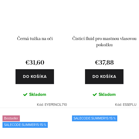
Černá tužka na oči
Čisticí fluid pro mastnou vlasovou
pokožku
€31,60
€37,88
DO KOŠÍKA
DO KOŠÍKA
Skladom
Skladom
Kód:
EYEPENCIL710
Kód:
ESSEFLU
Bestseller
SALECODE:SUMMER15:15:%
SALECODE:SUMMER15:15:%