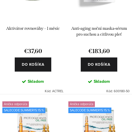
d
r
u
o
k
d
Aktivátor rovnováhy – 1 měsíc
Anti-aging noční maska-sérum
t
u
pro suchou a citlivou pleť
o
k
€37,60
€183,60
v
t
o
DO KOŠÍKA
DO KOŠÍKA
v
Skladom
Skladom
Kód:
ACTREL
Kód:
600180-50
Anička odporúča
Anička odporúča
SALECODE:SUMMER15:15:%
SALECODE:SUMMER15:15:%