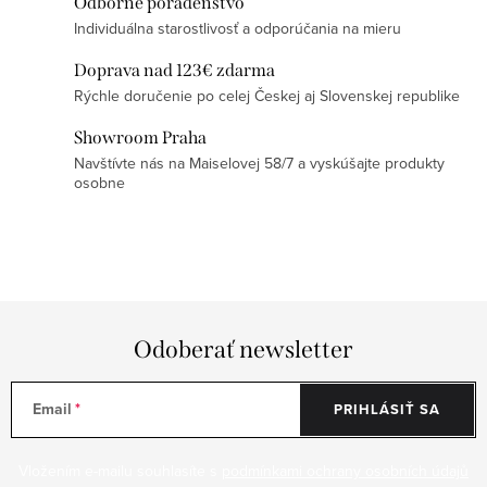
p
Odborné poradenstvo
Individuálna starostlivosť a odporúčania na mieru
i
s
Doprava nad 123€ zdarma
u
Rýchle doručenie po celej Českej aj Slovenskej republike
Showroom Praha
Navštívte nás na Maiselovej 58/7 a vyskúšajte produkty
osobne
Odoberať newsletter
Email
PRIHLÁSIŤ SA
Vložením e-mailu souhlasíte s
podmínkami ochrany osobních údajů