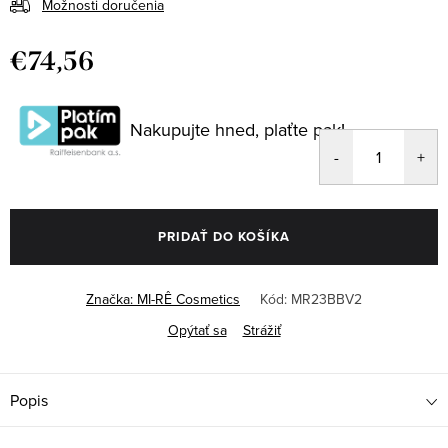
Možnosti doručenia
€74,56
Jednotková
cena:
Nakupujte hned, plaťte pak!
PRIDAŤ DO KOŠÍKA
Značka:
MI-RÊ Cosmetics
Kód:
MR23BBV2
Opýtať sa
Strážiť
Popis