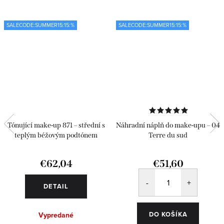
SALECODE:SUMMER15:15:%
SALECODE:SUMMER15:15:%
Tónující make-up 871 – střední s
Náhradní náplň do make-upu – 04
teplým béžovým podtónem
Terre du sud
€62,04
€51,60
DETAIL
DO KOŠÍKA
Vypredané