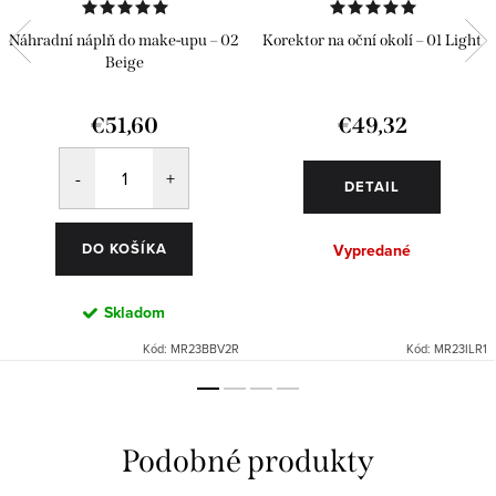
Náhradní náplň do make-upu – 02
Korektor na oční okolí – 01 Light
Beige
€51,60
€49,32
DETAIL
DO KOŠÍKA
Vypredané
Skladom
Kód:
MR23BBV2R
Kód:
MR23ILR1