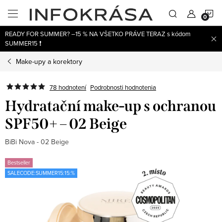
Prejsť
N
na
obsah
READY FOR SUMMER? –15 % NA VŠETKO PRÁVE TERAZ s kódom
K
SUMMER15 ❗
Make-upy a korektory
78 hodnotení
Podrobnosti hodnotenia
Hydratační make-up s ochranou
SPF50+ – 02 Beige
BiBi Nova - 02 Beige
Bestseller
SALECODE:SUMMER15:15:%