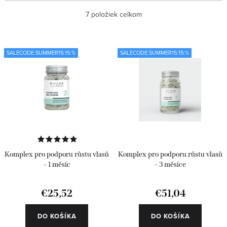
ý
a
Najlacnejšie
7
položiek celkom
p
d
i
e
Najdrahšie
s
n
SALECODE:SUMMER15:15:%
SALECODE:SUMMER15:15:%
Najpredávanejšie
p
i
r
e
Abecedne
o
p
d
r
u
o
k
d
Komplex pro podporu růstu vlasů
Komplex pro podporu růstu vlasů
t
u
– 1 měsíc
– 3 měsíce
o
k
€25,52
€51,04
v
t
o
DO KOŠÍKA
DO KOŠÍKA