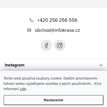
Z
á
+420 256 256 556
p
obchod
@
infokrasa.cz
ä
t
i
e
Instagram
Informácie pre vás
Tento web používá soubory cookie. Dalším procházením
tohoto webu vyjadřujete souhlas s jejich používáním.. Více
informací
zde
.
Nastavenie