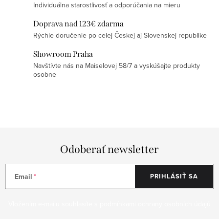
k
Individuálna starostlivosť a odporúčania na mieru
y
Doprava nad 123€ zdarma
v
Rýchle doručenie po celej Českej aj Slovenskej republike
ý
Showroom Praha
p
Navštívte nás na Maiselovej 58/7 a vyskúšajte produkty
i
osobne
s
u
Odoberať newsletter
Email
PRIHLÁSIŤ SA
Vložením e-mailu souhlasíte s
podmínkami ochrany osobních údajů