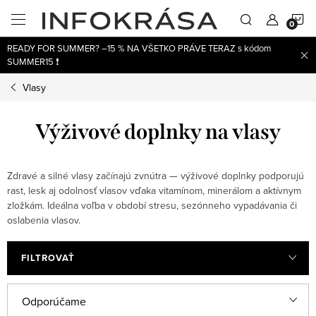
Prejsť
N
na
obsah
READY FOR SUMMER? –15 % NA VŠETKO PRÁVE TERAZ s kódom
K
SUMMER15 ❗
Vlasy
Výživové doplnky na vlasy
Zdravé a silné vlasy začínajú zvnútra — výživové doplnky podporujú
rast, lesk aj odolnosť vlasov vďaka vitamínom, minerálom a aktívnym
zložkám. Ideálna voľba v období stresu, sezónneho vypadávania či
oslabenia vlasov.
FILTROVAŤ
V
R
Odporúčame