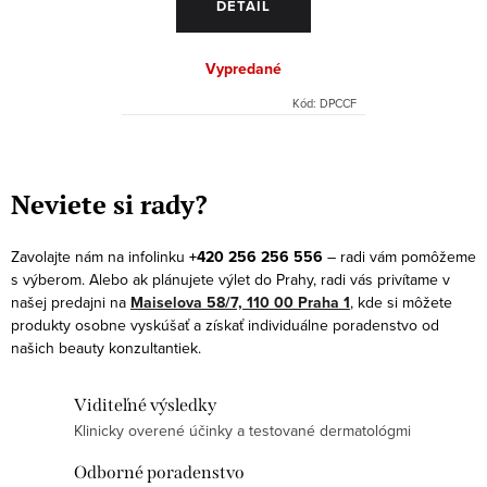
DETAIL
Vypredané
Kód:
DPCCF
O
v
Neviete si rady?
l
á
Zavolajte nám na infolinku
+420 256 256 556
– radi vám pomôžeme
d
s výberom. Alebo ak plánujete výlet do Prahy, radi vás privítame v
a
našej predajni na
Maiselova 58/7, 110 00 Praha 1
, kde si môžete
produkty osobne vyskúšať a získať individuálne poradenstvo od
c
našich beauty konzultantiek.
i
e
Viditeľné výsledky
p
Klinicky overené účinky a testované dermatológmi
r
v
Odborné poradenstvo