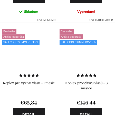
Skladom
Vypredané
Kód:
MENUMC
Kód:
DABDK28CPR
Bestseller
Bestseller
Anička odporúča
Anička odporúča
SALECODE:SUMMER15:15:%
SALECODE:SUMMER15:15:%
Koplex pro výživu vlasů – 1 měsíc
Koplex pro výživu vlasů – 3
měsíce
€65,84
€146,44
DETAIL
DETAIL