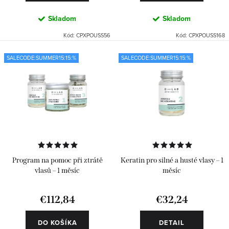
v
Skladom
Skladom
Kód:
CPXPOUSS56
Kód:
CPXPOUSS168
SALECODE:SUMMER15:15:%
SALECODE:SUMMER15:15:%
Program na pomoc při ztrátě
Keratin pro silné a husté vlasy – 1
vlasů – 1 měsíc
měsíc
€112,84
€32,24
DO KOŠÍKA
DETAIL