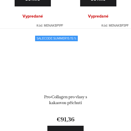
Vypredané
Vypredané
Kód:
MENAKBP1PF
Kód:
MENAKBP3PF
SALECODE:SUMMER15:15:%
Pro-Collagen pro vlasy s
kakaovou příchutí
€91,36