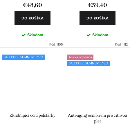
€48,60
€59,40
DO KOŠÍKA
DO KOŠÍKA
Skladom
Skladom
Kód:
1105
Kód:
1112
SALECODE:SUMMER15:15:%
Anička odporúča
SALECODE:SUMMER15:15:%
Zklidňující oční polštářky
Anti-aging oční krém pro citlivou
pleť