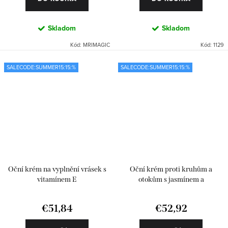
Skladom
Skladom
Kód:
MRIMAGIC
Kód:
1129
SALECODE:SUMMER15:15:%
SALECODE:SUMMER15:15:%
Oční krém na vyplnění vrásek s
Oční krém proti kruhům a
vitamínem E
otokům s jasmínem a
antioxidanty
€51,84
€52,92