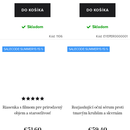
DO KOŠÍKA
DO KOŠÍKA
Skladom
Skladom
Kód:
1106
Kód:
EYEPER0000001
SALECODE:SUMMER15:15:%
SALECODE:SUMMER15:15:%
Riasenka s filmom pre prirodzený
Rozjasňující oční sérum proti
objem a starostlivosť
tmavým kruhům a skvrnám
€51,60
€59,40