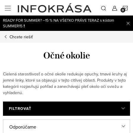
Prejsť
N
na
obsah
READY FOR SUMMER? –15 % NA VŠETKO PRÁVE TERAZ s kódom
K
SUMMER15 ❗
Chcete riešiť
Očné okolie
Cielená starostlivosť o očné okolie redukuje opuchy, tmavé kruhy aj
jemné linky, ktoré sa objavujú v tejto citlivej oblasti. Produkty v tejto
kategórii rozjasňujú pohľad a zanechávajú pleť okolo očí sviežu a
vyhladenú.
FILTROVAŤ
V
R
Odporúčame