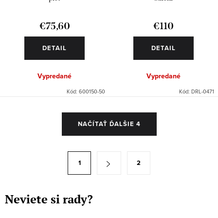
€75,60
€110
DETAIL
DETAIL
Vypredané
Vypredané
Kód:
600150-50
Kód:
DRL-0471
O
NAČÍTAŤ ĎALŠIE 4
v
l
á
S
1
2
d
t
a
r
c
á
Neviete si rady?
i
n