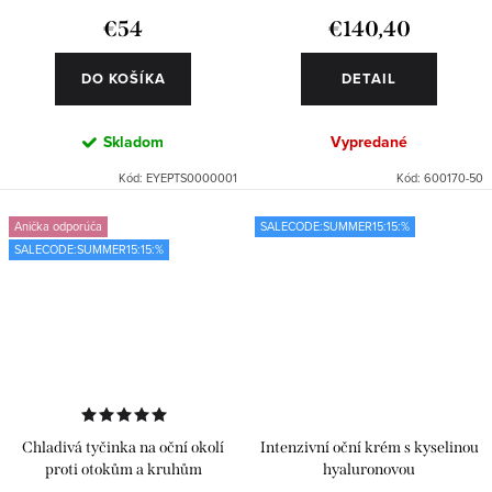
€54
€140,40
DO KOŠÍKA
DETAIL
Skladom
Vypredané
Kód:
EYEPTS0000001
Kód:
600170-50
Anička odporúča
SALECODE:SUMMER15:15:%
SALECODE:SUMMER15:15:%
Chladivá tyčinka na oční okolí
Intenzivní oční krém s kyselinou
proti otokům a kruhům
hyaluronovou