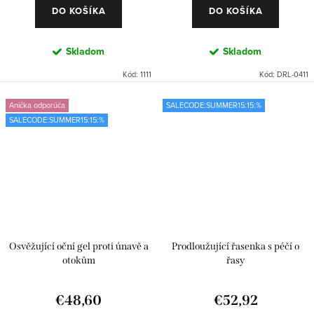
DO KOŠÍKA
DO KOŠÍKA
Skladom
Skladom
Kód:
1111
Kód:
DRL-0411
Anička odporúča
SALECODE:SUMMER15:15:%
SALECODE:SUMMER15:15:%
Osvěžující oční gel proti únavě a
Prodloužující řasenka s péčí o
otokům
řasy
€48,60
€52,92