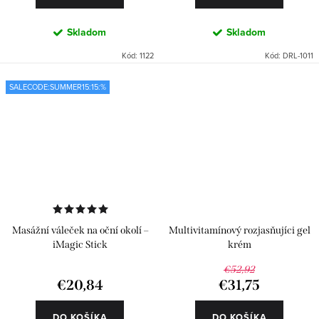
Skladom
Skladom
Kód:
1122
Kód:
DRL-1011
SALECODE:SUMMER15:15:%
Masážní váleček na oční okolí –
Multivitamínový rozjasňujíci gel
iMagic Stick
krém
€52,92
€20,84
€31,75
DO KOŠÍKA
DO KOŠÍKA