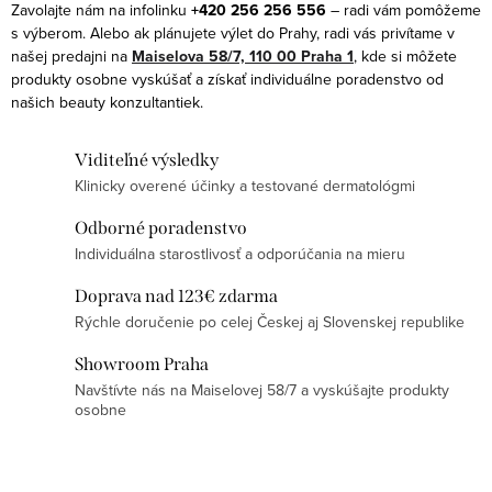
e
k
Zavolajte nám na infolinku
+420 256 256 556
– radi vám pomôžeme
p
s výberom. Alebo ak plánujete výlet do Prahy, radi vás privítame v
o
r
našej predajni na
Maiselova 58/7, 110 00 Praha 1
, kde si môžete
v
produkty osobne vyskúšať a získať individuálne poradenstvo od
v
a
našich beauty konzultantiek.
k
n
y
i
Viditeľné výsledky
v
e
Klinicky overené účinky a testované dermatológmi
ý
p
Odborné poradenstvo
Individuálna starostlivosť a odporúčania na mieru
i
s
Doprava nad 123€ zdarma
u
Rýchle doručenie po celej Českej aj Slovenskej republike
Showroom Praha
Navštívte nás na Maiselovej 58/7 a vyskúšajte produkty
osobne