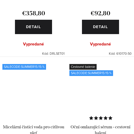
€358,80
€92,80
DETAIL
DETAIL
Vypredané
Vypredané
Kód:
DRLSET01
Kód:
610170-50
SALECODE:SUMMER15:15:%
Cestovné balenie
SALECODE:SUMMER15:15:%
Micelární čistící voda pro citlivou
Oční omlazující sérum - cestovní
pleť
balení