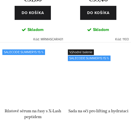
DO KOŠÍKA
DO KOŠÍKA
Skladom
Skladom
Kód:
MRMASCARA01
Kód:
1103
SALECODE:SUMMER15:15:%
Výhodné balenie
SALECODE:SUMMER15:15:%
Růstové sérum na řasy s X-Lash
Sada na oči pro lifting a hydrataci
peptidem