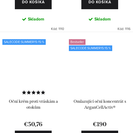
DO KOŠÍKA
DO KOŠÍKA
Skladom
Skladom
Kód:
1110
Kód:
1116
SALECODE:SUMMER15:15:%
Bestseller
SALECODE:SUMMER15:15:%
Oční krém proti vráskám a
Omlazující oční koncentrát s
otokům
ArganCellActiv®
€50,76
€190