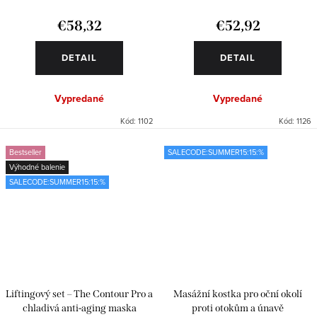
€58,32
€52,92
DETAIL
DETAIL
Vypredané
Vypredané
Kód:
1102
Kód:
1126
Bestseller
SALECODE:SUMMER15:15:%
Výhodné balenie
SALECODE:SUMMER15:15:%
Liftingový set – The Contour Pro a
Masážní kostka pro oční okolí
chladivá anti-aging maska
proti otokům a únavě