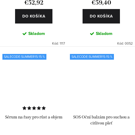
€52,92
€59,40
DO KOŠÍKA
DO KOŠÍKA
Skladom
Skladom
Kód:
1117
Kód:
0052
SALECODE:SUMMER15:15:%
SALECODE:SUMMER15:15:%
Sérum na řasy pro růst a objem
SOS Oční balzám pro suchou a
citlivou pleť