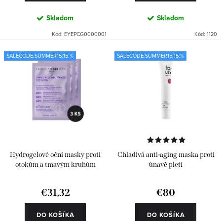
v
Skladom
Skladom
Kód:
EYEPCG0000001
Kód:
1120
SALECODE:SUMMER15:15:%
SALECODE:SUMMER15:15:%
Hydrogelové oční masky proti
Chladivá anti-aging maska proti
otokům a tmavým kruhům
únavě pleti
€31,32
€80
DO KOŠÍKA
DO KOŠÍKA