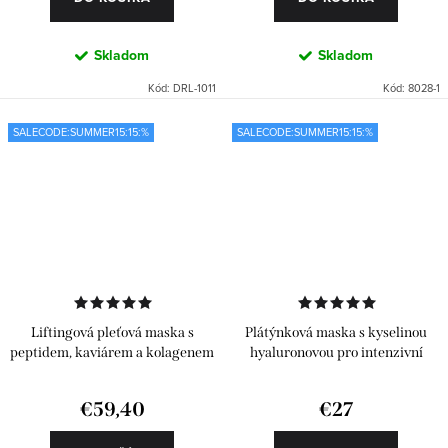
Skladom
Skladom
Kód:
DRL-1011
Kód:
8028-1
SALECODE:SUMMER15:15:%
SALECODE:SUMMER15:15:%
Liftingová pleťová maska s
Plátýnková maska s kyselinou
peptidem, kaviárem a kolagenem
hyaluronovou pro intenzivní
hydrataci
€59,40
€27