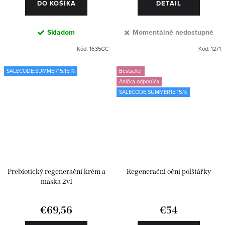
DO KOŠÍKA
DETAIL
Skladom
Momentálně nedostupné
Kód:
1635GC
Kód:
1271
SALECODE:SUMMER15:15:%
Bestseller
Anička odporúča
SALECODE:SUMMER15:15:%
Prebiotický regenerační krém a
Regenerační oční polštářky
maska 2v1
€69,56
€54