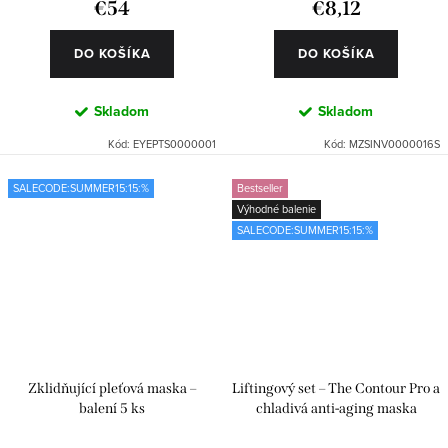
€54
€8,12
DO KOŠÍKA
DO KOŠÍKA
Skladom
Skladom
Kód:
EYEPTS0000001
Kód:
MZSINV0000016S
SALECODE:SUMMER15:15:%
Bestseller
Výhodné balenie
SALECODE:SUMMER15:15:%
Zklidňující pleťová maska –
Liftingový set – The Contour Pro a
balení 5 ks
chladivá anti-aging maska