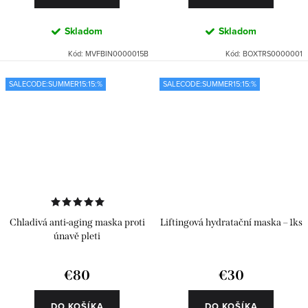
Skladom
Skladom
Kód:
MVFBIN0000015B
Kód:
BOXTRS0000001
SALECODE:SUMMER15:15:%
SALECODE:SUMMER15:15:%
Chladivá anti-aging maska proti
Liftingová hydratační maska – 1ks
únavě pleti
€80
€30
DO KOŠÍKA
DO KOŠÍKA