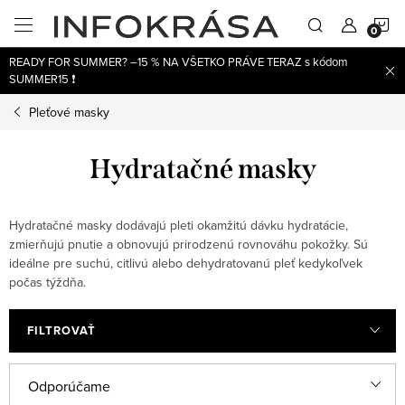
Prejsť
N
na
obsah
READY FOR SUMMER? –15 % NA VŠETKO PRÁVE TERAZ s kódom
K
SUMMER15 ❗
Pleťové masky
Hydratačné masky
Hydratačné masky dodávajú pleti okamžitú dávku hydratácie,
zmierňujú pnutie a obnovujú prirodzenú rovnováhu pokožky. Sú
ideálne pre suchú, citlivú alebo dehydratovanú pleť kedykoľvek
počas týždňa.
FILTROVAŤ
V
R
Odporúčame