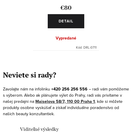
€80
DETAIL
Vypredané
Kód:
DRL-0711
O
v
Neviete si rady?
l
á
Zavolajte nám na infolinku
+420 256 256 556
– radi vám pomôžeme
d
s výberom. Alebo ak plánujete výlet do Prahy, radi vás privítame v
a
našej predajni na
Maiselova 58/7, 110 00 Praha 1
, kde si môžete
produkty osobne vyskúšať a získať individuálne poradenstvo od
c
našich beauty konzultantiek.
i
e
Viditeľné výsledky