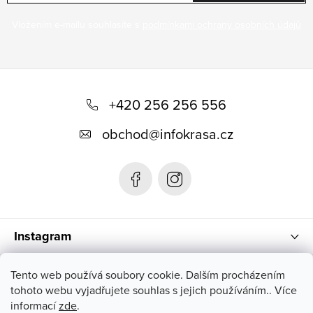
Vložením e-mailu souhlasíte s
podmínkami ochrany osobních údajů
Z
á
+420 256 256 556
p
obchod
@
infokrasa.cz
ä
t
i
e
Instagram
Informácie pre vás
Tento web používá soubory cookie. Dalším procházením
tohoto webu vyjadřujete souhlas s jejich používáním.. Více
informací
zde
.