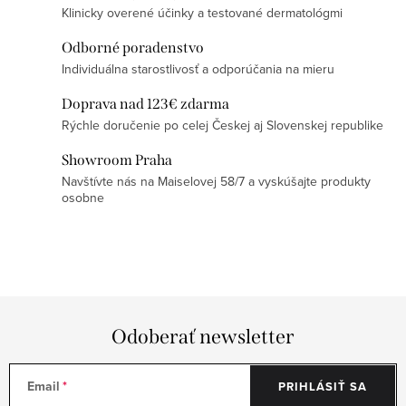
p
Klinicky overené účinky a testované dermatológmi
r
v
Odborné poradenstvo
k
Individuálna starostlivosť a odporúčania na mieru
y
Doprava nad 123€ zdarma
v
Rýchle doručenie po celej Českej aj Slovenskej republike
ý
Showroom Praha
p
Navštívte nás na Maiselovej 58/7 a vyskúšajte produkty
i
osobne
s
u
Odoberať newsletter
Email
PRIHLÁSIŤ SA