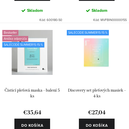
v
Skladom
Skladom
Kód:
600180-50
Kód:
MVFBIN0000015S
Bestseller
SALECODE:SUMMER15:15:%
Anička odporúča
SALECODE:SUMMER15:15:%
Čisticí pleťová maska – balení 5
Discovery set pleťových masiek –
ks
4 ks
€35,64
€27,04
DO KOŠÍKA
DO KOŠÍKA