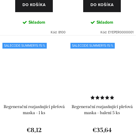
DO KOŠÍKA
DO KOŠÍKA
Skladom
Skladom
Kód:
8100
Kód:
EYEPER0000001
SALECODE:SUMMER15:15:%
SALECODE:SUMMER15:15:%
Regenerační rozjasňující pleťová
Regenerační rozjasňující pleťová
maska – 1 ks
maska – balení 5 ks
€8,12
€35,64