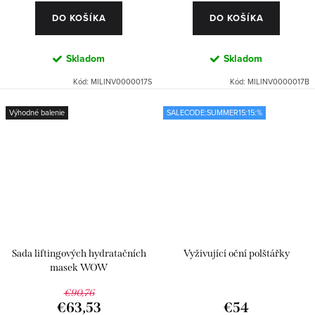
DO KOŠÍKA
DO KOŠÍKA
Skladom
Skladom
Kód:
MILINV0000017S
Kód:
MILINV0000017B
Výhodné balenie
SALECODE:SUMMER15:15:%
Sada liftingových hydratačních
Vyživující oční polštářky
masek WOW
€90,76
€63,53
€54