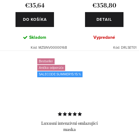
€35,64
€358,80
DO KOŠÍKA
DETAIL
Skladom
Vypredané
Kód:
MZSINV0000016B
Kód:
DRLSET01
Bestseller
Anička odporúča
SALECODE:SUMMER15:15:%
Luxusní intenzivní omlazující
maska