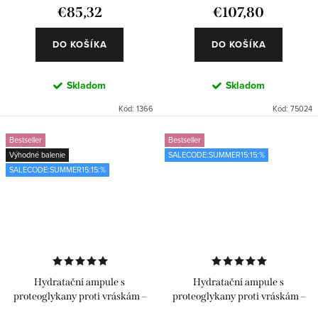
€85,32
€107,80
DO KOŠÍKA
DO KOŠÍKA
Skladom
Skladom
Kód:
1366
Kód:
75024
Bestseller
Bestseller
Výhodné balenie
SALECODE:SUMMER15:15:%
SALECODE:SUMMER15:15:%
Hydratační ampule s
Hydratační ampule s
proteoglykany proti vráskám –
proteoglykany proti vráskám –
Classics 4 x 6 ks
Classics 6 ks