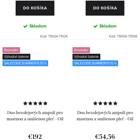
DO KOŠÍKA
DO KOŠÍKA
Skladom
Skladom
Kód:
75024-75124
Kód:
75006-75106
Bestseller
Bestseller
Výhodné balenie
Výhodné balenie
SALECODE:SUMMER15:15:%
SALECODE:SUMMER15:15:%
Duo bezolejových ampulí pro
Duo bezolejových ampulí pro
mastnou a smíšenou pleť – Oil
mastnou a smíšenou pleť – Oil
Free 2 x 24 ks
Free 2 x 6 ks
€192
€54,56