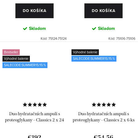
DO KOŠÍKA
DO KOŠÍKA
Skladom
Skladom
Kód:
75124-75124
Kód:
75106-75106
Bestseller
Výhodné balenie
Výhodné balenie
SALECODE:SUMMER15:15:%
SALECODE:SUMMER15:15:%
Duo hydratačních ampulí s
Duo hydratačních ampulí s
proteoglykany – Classics 2 x 24
proteoglykany – Classics 2 x 6 ks
ks
€192
€54,56