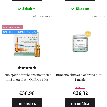
v
Skladom
Skladom
Kód:
600180-50
Kód:
75124
Anička odporúča
SALECODE:SUMMER15:15:%
Bezolejové ampule pro mastnou a
Buněčná obnova a ochrana pleti –
smíšenou pleť – Oil Free 6 ks
1 měsíc
€37,60
€38,96
€26,32
DO KOŠÍKA
DO KOŠÍKA