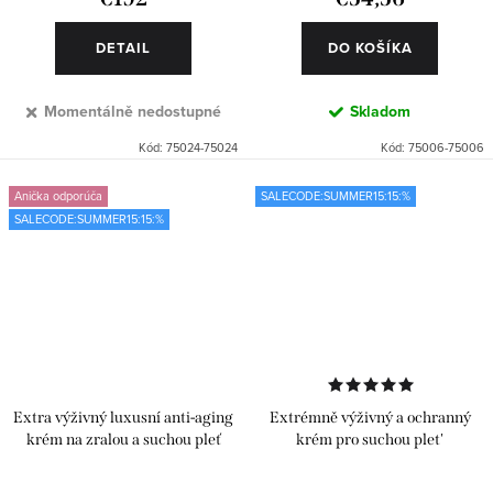
DETAIL
DO KOŠÍKA
Momentálně nedostupné
Skladom
Kód:
75024-75024
Kód:
75006-75006
Anička odporúča
SALECODE:SUMMER15:15:%
SALECODE:SUMMER15:15:%
Extra výživný luxusní anti-aging
Extrémně výživný a ochranný
krém na zralou a suchou pleť
krém pro suchou plet'