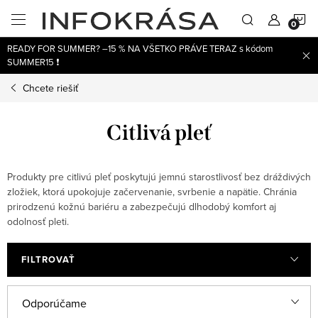
Prejsť
N
na
obsah
READY FOR SUMMER? –15 % NA VŠETKO PRÁVE TERAZ s kódom
K
SUMMER15 ❗
Chcete riešiť
Citlivá pleť
Produkty pre citlivú pleť poskytujú jemnú starostlivosť bez dráždivých
zložiek, ktorá upokojuje začervenanie, svrbenie a napätie. Chránia
prirodzenú kožnú bariéru a zabezpečujú dlhodobý komfort aj
odolnosť pleti.
FILTROVAŤ
V
R
Odporúčame