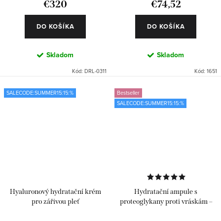
€320
€74,52
DO KOŠÍKA
DO KOŠÍKA
Skladom
Skladom
Kód:
DRL-0311
Kód:
1651
SALECODE:SUMMER15:15:%
Bestseller
SALECODE:SUMMER15:15:%
Hyaluronový hydratační krém
Hydratační ampule s
pro zářivou pleť
proteoglykany proti vráskám –
Classics 24 ks