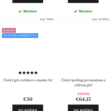
Skladom
Skladom
Kód:
75106
Kód:
ACTPDIV
Bestseller
SALECODE:SUMMER15:15:%
Čisticí gel, exfoliace a maska 3v1
Čisticí peeling pro mastnou a
citlivou pleť
€106,92
€50
€64,15
DO KOŠÍKA
DO KOŠÍKA