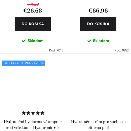
€38,12
€26,68
€66,96
DO KOŠÍKA
DO KOŠÍKA
Skladom
Skladom
Kód:
7015
Kód:
1652
SALECODE:SUMMER15:15:%
Hydratační hyaluronové ampule
Hydratační krém pro suchou a
proti vráskám – Hyaluronic 6 ks
citlivou pleť