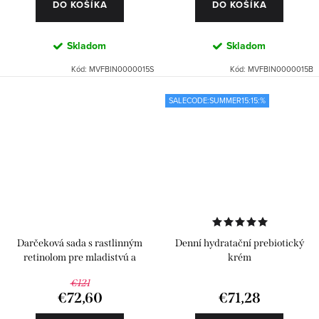
DO KOŠÍKA
DO KOŠÍKA
Skladom
Skladom
Kód:
MVFBIN0000015S
Kód:
MVFBIN0000015B
SALECODE:SUMMER15:15:%
Darčeková sada s rastlinným
Denní hydratační prebiotický
retinolom pre mladistvú a
krém
pevnejšiu pleť
€121
€72,60
€71,28