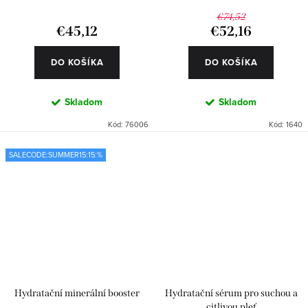
€74,52
€45,12
€52,16
DO KOŠÍKA
DO KOŠÍKA
Skladom
Skladom
Kód:
76006
Kód:
1640
SALECODE:SUMMER15:15:%
Hydratační minerální booster
Hydratační sérum pro suchou a
citlivou pleť