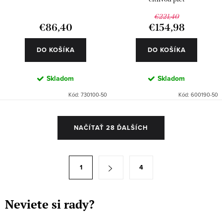
€221,40
€86,40
€154,98
DO KOŠÍKA
DO KOŠÍKA
Skladom
Skladom
Kód:
730100-50
Kód:
600190-50
O
NAČÍTAŤ 28 ĎALŠÍCH
v
l
á
S
1
4
d
t
a
r
c
á
Neviete si rady?
i
n