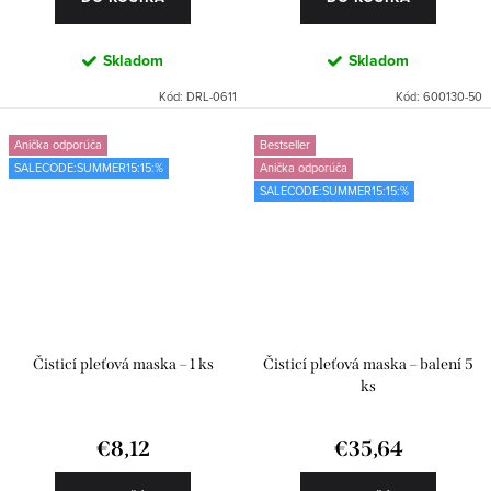
Skladom
Skladom
Kód:
DRL-0611
Kód:
600130-50
Anička odporúča
Bestseller
SALECODE:SUMMER15:15:%
Anička odporúča
SALECODE:SUMMER15:15:%
Čisticí pleťová maska – 1 ks
Čisticí pleťová maska – balení 5
ks
€8,12
€35,64