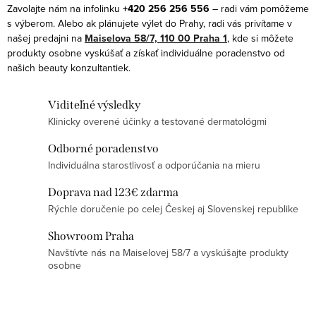
e
k
Zavolajte nám na infolinku
+420 256 256 556
– radi vám pomôžeme
p
s výberom. Alebo ak plánujete výlet do Prahy, radi vás privítame v
o
r
našej predajni na
Maiselova 58/7, 110 00 Praha 1
, kde si môžete
v
produkty osobne vyskúšať a získať individuálne poradenstvo od
v
a
našich beauty konzultantiek.
k
n
y
i
Viditeľné výsledky
v
e
Klinicky overené účinky a testované dermatológmi
ý
p
Odborné poradenstvo
Individuálna starostlivosť a odporúčania na mieru
i
s
Doprava nad 123€ zdarma
u
Rýchle doručenie po celej Českej aj Slovenskej republike
Showroom Praha
Navštívte nás na Maiselovej 58/7 a vyskúšajte produkty
osobne