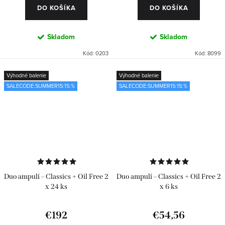
DO KOŠÍKA
DO KOŠÍKA
Skladom
Skladom
Kód:
0203
Kód:
8099
Výhodné balenie
Výhodné balenie
SALECODE:SUMMER15:15:%
SALECODE:SUMMER15:15:%
Duo ampulí – Classics + Oil Free 2
Duo ampulí – Classics + Oil Free 2
x 24 ks
x 6 ks
€192
€54,56