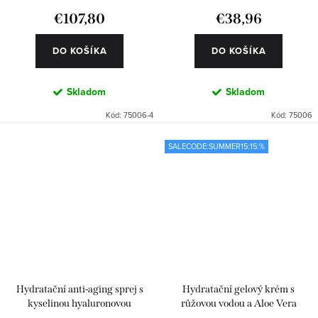
€107,80
€38,96
DO KOŠÍKA
DO KOŠÍKA
Skladom
Skladom
Kód:
75006-4
Kód:
75006
SALECODE:SUMMER15:15:%
Hydratační anti-aging sprej s
Hydratační gelový krém s
kyselinou hyaluronovou
růžovou vodou a Aloe Vera