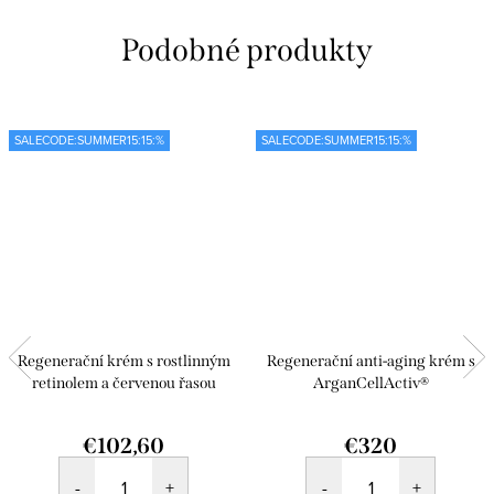
SALECODE:SUMMER15:15:%
SALECODE:SUMMER15:15:%
Regenerační krém s rostlinným
Regenerační anti-aging krém s
retinolem a červenou řasou
ArganCellActiv®
€102,60
€320