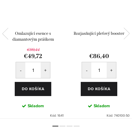
Omlazující esence s
Rozjasňující pleťový booster
diamantovým práškem
€99,44
€49,72
€86,40
DO KOŠÍKA
DO KOŠÍKA
Skladom
Skladom
Kód:
1641
Kód:
740100-50