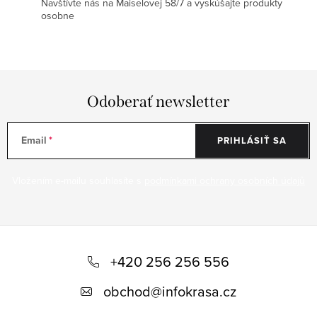
Navštívte nás na Maiselovej 58/7 a vyskúšajte produkty
osobne
Odoberať newsletter
Email
PRIHLÁSIŤ SA
Vložením e-mailu souhlasíte s
podmínkami ochrany osobních údajů
Z
á
+420 256 256 556
p
obchod
@
infokrasa.cz
ä