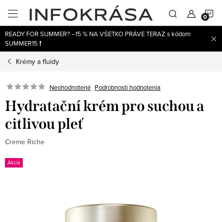
Prejsť
N
na
obsah
READY FOR SUMMER? –15 % NA VŠETKO PRÁVE TERAZ s kódom
K
SUMMER15 ❗
Krémy a fluidy
Neohodnotené
Podrobnosti hodnotenia
Hydratační krém pro suchou a
citlivou pleť
Creme Riche
Akcia