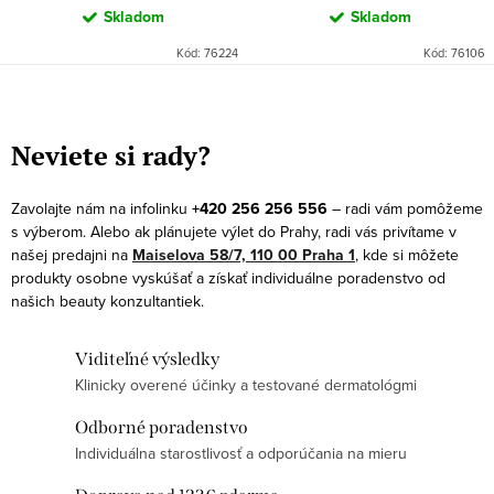
Skladom
Skladom
Kód:
76224
Kód:
76106
O
v
Neviete si rady?
l
á
Zavolajte nám na infolinku
+420 256 256 556
– radi vám pomôžeme
d
s výberom. Alebo ak plánujete výlet do Prahy, radi vás privítame v
a
našej predajni na
Maiselova 58/7, 110 00 Praha 1
, kde si môžete
produkty osobne vyskúšať a získať individuálne poradenstvo od
c
našich beauty konzultantiek.
i
e
Viditeľné výsledky
p
Klinicky overené účinky a testované dermatológmi
r
v
Odborné poradenstvo
k
Individuálna starostlivosť a odporúčania na mieru
y