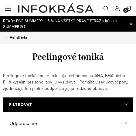
Prejsť
N
na
obsah
READY FOR SUMMER? –15 % NA VŠETKO PRÁVE TERAZ s kódom
K
SUMMER15 ❗
Exfoliácia
Peelingové toniká
Peelingové toniká jemne exfoliujú pleť pomocou AHA, BHA alebo
PHA kyselín bez toho, aby ju vysušovali. Pomáhajú redukovať póry,
zjednocujú tón pleti a podporujú jej prirodzenú obnovu.
FILTROVAŤ
V
R
Odporúčame
ý
a