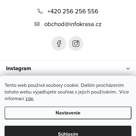
Z
á
+420 256 256 556
p
obchod
@
infokrasa.cz
ä
t
i
e
Instagram
Informácie pre vás
Tento web používá soubory cookie. Dalším procházením
tohoto webu vyjadřujete souhlas s jejich používáním.. Více
informací
zde
.
Nastavenie
Copyright 2026
INFOKRÁSA
. Všetky práva vyhradené.
Súhlasím