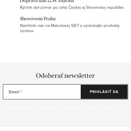
Doprava nad 123€ zdarma
v
Rýchle doručenie po celej Českej aj Slovenskej republike
ý
Showroom Praha
p
Navštívte nás na Maiselovej 58/7 a vyskúšajte produkty
i
osobne
s
u
Odoberať newsletter
Email
PRIHLÁSIŤ SA
Vložením e-mailu souhlasíte s
podmínkami ochrany osobních údajů