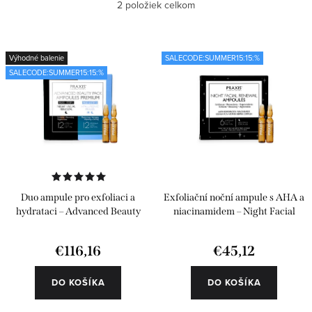
Najlacnejšie
2
položiek celkom
p
d
i
e
Najdrahšie
s
n
Výhodné balenie
SALECODE:SUMMER15:15:%
Najpredávanejšie
SALECODE:SUMMER15:15:%
p
i
r
e
Abecedne
o
p
d
r
u
o
k
d
Duo ampule pro exfoliaci a
Exfoliační noční ampule s AHA a
t
u
hydrataci – Advanced Beauty
niacinamidem – Night Facial
Pack 24 ks
Renewal 6 ks
o
k
€116,16
€45,12
v
t
o
DO KOŠÍKA
DO KOŠÍKA
v