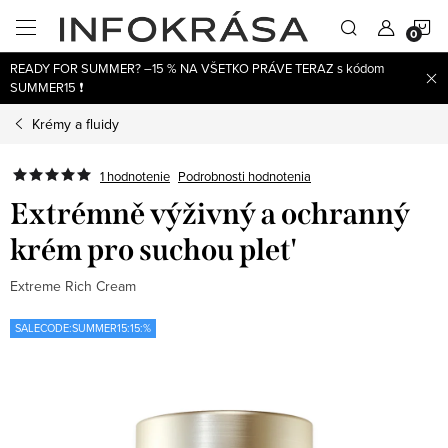
Prejsť
N
na
obsah
READY FOR SUMMER? –15 % NA VŠETKO PRÁVE TERAZ s kódom
K
SUMMER15 ❗
Krémy a fluidy
1 hodnotenie
Podrobnosti hodnotenia
Extrémně výživný a ochranný
krém pro suchou plet'
Extreme Rich Cream
SALECODE:SUMMER15:15:%