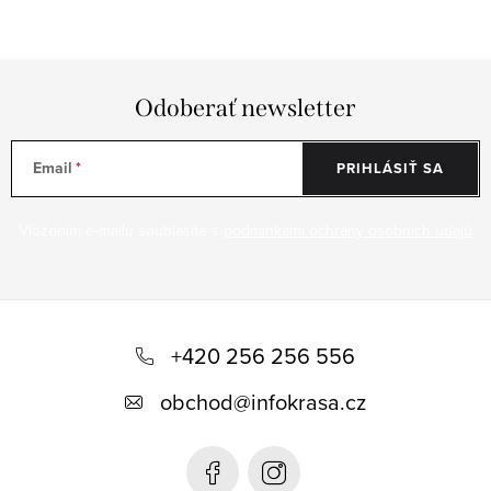
Odoberať newsletter
Email
PRIHLÁSIŤ SA
Vložením e-mailu souhlasíte s
podmínkami ochrany osobních údajů
Z
á
+420 256 256 556
p
obchod
@
infokrasa.cz
ä
t