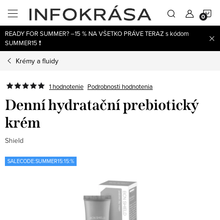
Prejsť
N
na
obsah
READY FOR SUMMER? –15 % NA VŠETKO PRÁVE TERAZ s kódom
K
SUMMER15 ❗
Krémy a fluidy
1 hodnotenie
Podrobnosti hodnotenia
Denní hydratační prebiotický
krém
Shield
SALECODE:SUMMER15:15:%