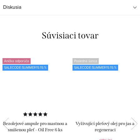
Diskusia
Súvisiaci tovar
Anička odporúča
Posledná šanca
SALECODE:SUMMER15:15:%
SALECODE:SUMMER15:15:%
Bezolejové ampule pro mastnou a
Vyživující pleťový olej pro jas a
smíšenou pleť – Oil Free 6 ks
regeneraci