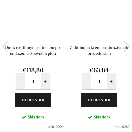
Duo s rostlinným retinolem pro
Zklidňující krém po abrazivních
omlazení a zpevnění pleti
procedurách
€118,80
€63,84
DO KOŠÍKA
DO KOŠÍKA
Skladom
Skladom
Kód:
0094
Kód:
8080