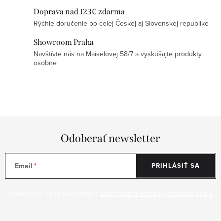
y
Doprava nad 123€ zdarma
v
Rýchle doručenie po celej Českej aj Slovenskej republike
ý
Showroom Praha
p
Navštívte nás na Maiselovej 58/7 a vyskúšajte produkty
i
osobne
s
u
Odoberať newsletter
Email
PRIHLÁSIŤ SA
Vložením e-mailu souhlasíte s
podmínkami ochrany osobních údajů