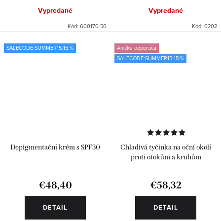
Vypredané
Vypredané
Kód:
600170-50
Kód:
0202
SALECODE:SUMMER15:15:%
Anička odporúča
SALECODE:SUMMER15:15:%
Depigmentační krém s SPF30
Chladivá tyčinka na oční okolí
proti otokům a kruhům
€48,40
€58,32
DETAIL
DETAIL