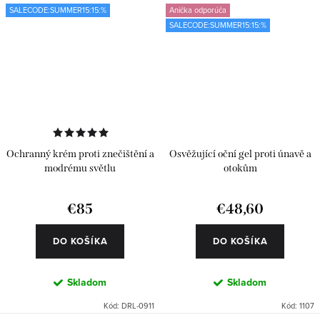
SALECODE:SUMMER15:15:%
Anička odporúča
SALECODE:SUMMER15:15:%
Ochranný krém proti znečištění a
Osvěžující oční gel proti únavě a
modrému světlu
otokům
€85
€48,60
DO KOŠÍKA
DO KOŠÍKA
Skladom
Skladom
Kód:
DRL-0911
Kód:
1107