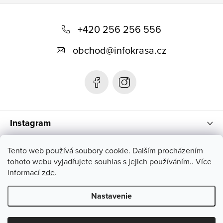
Z
á
+420 256 256 556
p
obchod
@
infokrasa.cz
ä
t
i
e
Instagram
Informácie pre vás
Tento web používá soubory cookie. Dalším procházením
tohoto webu vyjadřujete souhlas s jejich používáním.. Více
informací
zde
.
Nastavenie
Copyright 2026
INFOKRÁSA
. Všetky práva vyhradené.