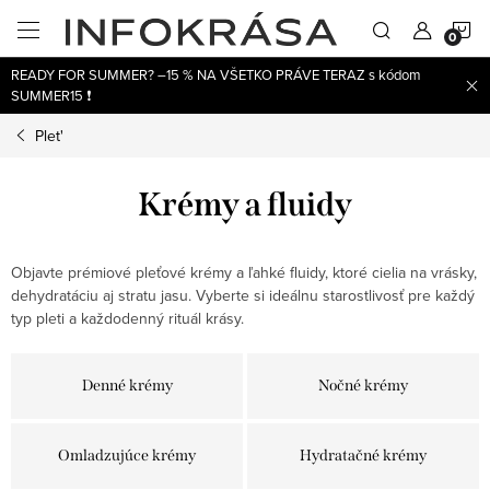
Prejsť
N
na
obsah
READY FOR SUMMER? –15 % NA VŠETKO PRÁVE TERAZ s kódom
K
SUMMER15 ❗
Plet'
Krémy a fluidy
Objavte prémiové pleťové krémy a ľahké fluidy, ktoré cielia na vrásky,
dehydratáciu aj stratu jasu. Vyberte si ideálnu starostlivosť pre každý
typ pleti a každodenný rituál krásy.
Denné krémy
Nočné krémy
Omladzujúce krémy
Hydratačné krémy