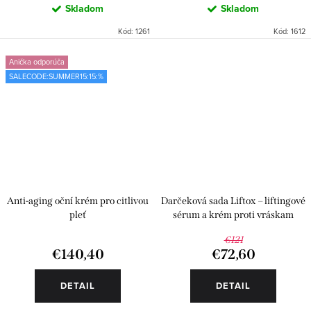
Skladom
Skladom
Kód:
1261
Kód:
1612
Anička odporúča
SALECODE:SUMMER15:15:%
Anti-aging oční krém pro citlivou
Darčeková sada Liftox – liftingové
pleť
sérum a krém proti vráskam
€121
€140,40
€72,60
DETAIL
DETAIL