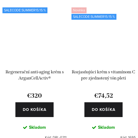
SALECODE:SUMMER15:15:%
Novinka
SALECODE:SUMMER15:15:%
Regenerační anti-aging krém s
Rozjasňujúci krém s vitamínom C
ArganCellActiv®
pre zjednotený tón pleti
€320
€74,52
DO KOŠÍKA
DO KOŠÍKA
Skladom
Skladom
Kód:
DRL-0211
Kód:
1695