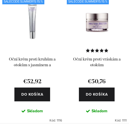
SALECODE:SUMMER15:15:%
SALECODE:SUMMER15:15:%
Oční krém proti kruhům a
Oční krém proti vráskám a
otokům s jasmínem a
otokům
antioxidanty
€52,92
€50,76
DO KOŠÍKA
DO KOŠÍKA
Skladom
Skladom
Kód:
1116
Kód:
1111