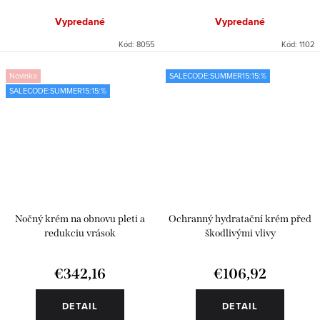
Vypredané
Vypredané
Kód:
8055
Kód:
1102
Novinka
SALECODE:SUMMER15:15:%
SALECODE:SUMMER15:15:%
Nočný krém na obnovu pleti a
Ochranný hydratační krém před
redukciu vrások
škodlivými vlivy
€342,16
€106,92
DETAIL
DETAIL