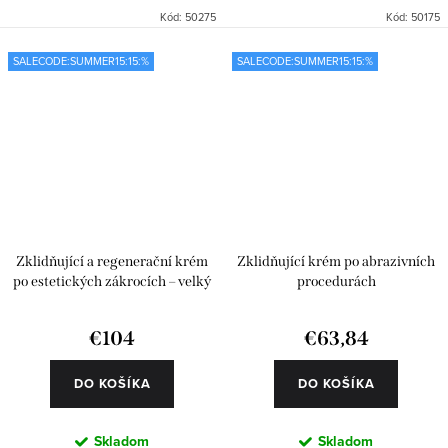
Kód:
50275
Kód:
50175
SALECODE:SUMMER15:15:%
SALECODE:SUMMER15:15:%
Zklidňující a regenerační krém
Zklidňující krém po abrazivních
po estetických zákrocích – velký
procedurách
€104
€63,84
DO KOŠÍKA
DO KOŠÍKA
Skladom
Skladom