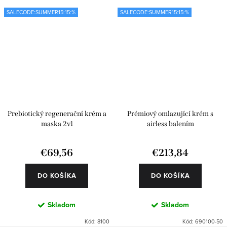
SALECODE:SUMMER15:15:%
SALECODE:SUMMER15:15:%
Prebiotický regenerační krém a
Prémiový omlazující krém s
maska 2v1
airless balením
€69,56
€213,84
DO KOŠÍKA
DO KOŠÍKA
Skladom
Skladom
Kód:
8100
Kód:
690100-50