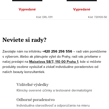
Vypredané
Vypredané
Kód:
DRL-1311
Kód:
720100-50
O
v
Neviete si rady?
l
á
Zavolajte nám na infolinku
+420 256 256 556
– radi vám pomôžeme
d
s výberom. Alebo ak plánujete výlet do Prahy, radi vás privítame v
a
našej predajni na
Maiselova 58/7, 110 00 Praha 1
, kde si môžete
produkty osobne vyskúšať a získať individuálne poradenstvo od
c
našich beauty konzultantiek.
i
e
Viditeľné výsledky
p
Klinicky overené účinky a testované dermatológmi
r
v
Odborné poradenstvo
k
Individuálna starostlivosť a odporúčania na mieru