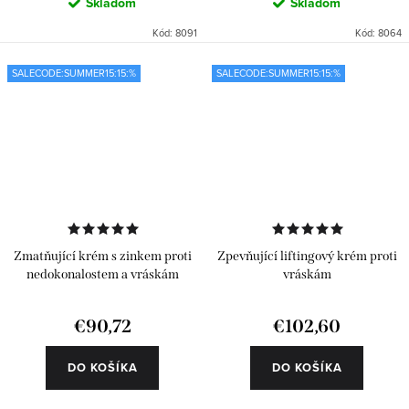
Skladom
Skladom
Kód:
8091
Kód:
8064
SALECODE:SUMMER15:15:%
SALECODE:SUMMER15:15:%
Zmatňující krém s zinkem proti
Zpevňující liftingový krém proti
nedokonalostem a vráskám
vráskám
€90,72
€102,60
DO KOŠÍKA
DO KOŠÍKA