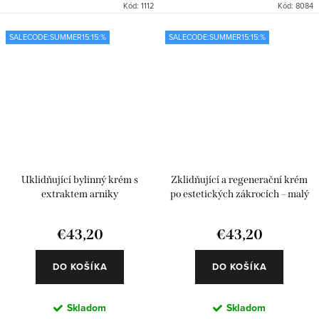
Kód:
1112
Kód:
8084
SALECODE:SUMMER15:15:%
SALECODE:SUMMER15:15:%
Uklidňující bylinný krém s
Zklidňující a regenerační krém
extraktem arniky
po estetických zákrocích – malý
€43,20
€43,20
DO KOŠÍKA
DO KOŠÍKA
Skladom
Skladom