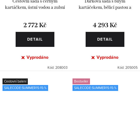
Cestovní sada s černým
Dárková sada s bílým
kartáčkem, ústní vodou a zubní
kartáčekem, bělicí pastou a
pastou
mentolovou ústní vodou
2 772 Kč
4 293 Kč
DETAIL
DETAIL
Vyprodáno
Vyprodáno
Kód:
208003
Kód:
205005
Cestovní balení
Bestseller
SALECODE:SUMMER15:15:%
SALECODE:SUMMER15:15:%