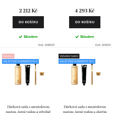
příslušenstvím
ů
t
2 212 Kč
4 293 Kč
ů
DO KOŠÍKU
DO KOŠÍKU
Skladem
Skladem
Kód:
208005
Kód:
205001
Novinka
Výhodné balení
SALECODE:SUMMER15:15:%
SALECODE:SUMMER15:15:%
Dárková sada s mentolovou
Dárková sada s mentolovou
pastou, ústní vodou a středně
pastou, ústní vodou a zlatým