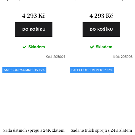
tvrdým kartáčkem
kartáčekem
4 293 Kč
4 293 Kč
DO KOŠÍKU
DO KOŠÍKU
Skladem
Skladem
Kód:
205004
Kód:
205003
SALECODE:SUMMER15:15:%
SALECODE:SUMMER15:15:%
Sada ústních sprejů s 24K zlatem
Sada ústních sprejů s 24K zlatem