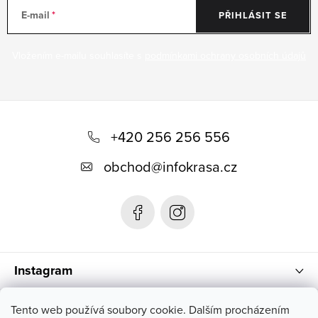
E-mail
PŘIHLÁSIT SE
Vložením e-mailu souhlasíte s
podmínkami ochrany osobních údajů
Z
á
+420 256 256 556
p
obchod
@
infokrasa.cz
a
t
í
Instagram
Informace pro vás
Tento web používá soubory cookie. Dalším procházením