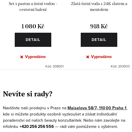
Set s pastou a ústní vodou –
Zlatá ústní voda s 24K zlatem a
cestovní balení
mentolem
1 080 Kč
918 Kč
DETAIL
DETAIL
Vyprodáno
Vyprodáno
Kód:
208001
Kód:
203003
O
v
Nevíte si rady?
l
á
Navštivte naši prodejnu v Praze na
Maiselova 58/7, 110 00 Praha 1
,
d
kde si můžete produkty osobně vyzkoušet a získat individuální
a
poradenství od našich beauty konzultantek. Nebo nám zavolejte na
infolinku
+420 256 256 556
— rádi vám pomůžeme s výběrem.
c