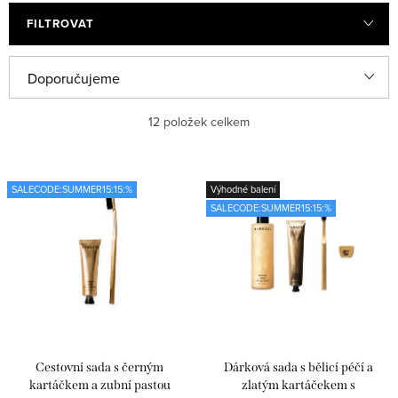
FILTROVAT
V
Ř
Doporučujeme
ý
a
Nejlevnější
12
položek celkem
p
z
i
e
Nejdražší
s
n
SALECODE:SUMMER15:15:%
Výhodné balení
Nejprodávanější
SALECODE:SUMMER15:15:%
p
í
r
p
Abecedně
o
r
d
o
u
d
k
u
Cestovní sada s černým
Dárková sada s bělicí péčí a
t
k
kartáčkem a zubní pastou
zlatým kartáčekem s