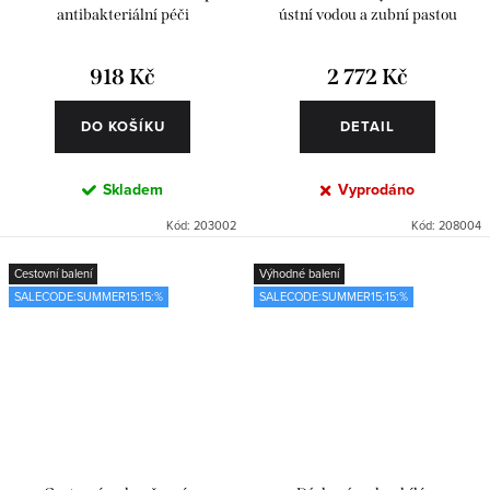
antibakteriální péči
ústní vodou a zubní pastou
918 Kč
2 772 Kč
DO KOŠÍKU
DETAIL
Skladem
Vyprodáno
Kód:
203002
Kód:
208004
Cestovní balení
Výhodné balení
SALECODE:SUMMER15:15:%
SALECODE:SUMMER15:15:%