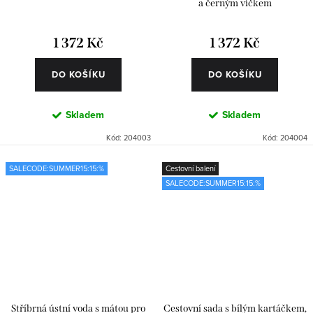
a černým víčkem
1 372 Kč
1 372 Kč
DO KOŠÍKU
DO KOŠÍKU
Skladem
Skladem
Kód:
204003
Kód:
204004
SALECODE:SUMMER15:15:%
Cestovní balení
SALECODE:SUMMER15:15:%
Stříbrná ústní voda s mátou pro
Cestovní sada s bílým kartáčkem,