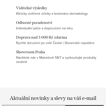
í
Viditelné výsledky
p
Klinicky ověřené účinky a testováno dermatology
r
v
Odborné poradenství
k
Individuální péče a doporučení na míru
y
Doprava nad 3 000 Kč zdarma
v
Rychlé doručení po celé České i Slovenské republice
ý
p
Showroom Praha
Navštivte nás v Maiselově 58/7 a vyzkoušejte produkty
i
osobně
s
u
Aktuální novinky a slevy na váš e-mail