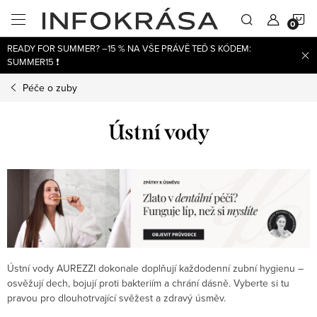
Přejít
N
na
obsah
READY FOR SUMMER? –15 % NA VŠE PRÁVĚ TEĎ S KÓDEM:
K
SUMMER15 ❗
Péče o zuby
Ústní vody
Ústní vody AUREZZI dokonale doplňují každodenní zubní hygienu –
osvěžují dech, bojují proti bakteriím a chrání dásně. Vyberte si tu
pravou pro dlouhotrvající svěžest a zdravý úsměv.